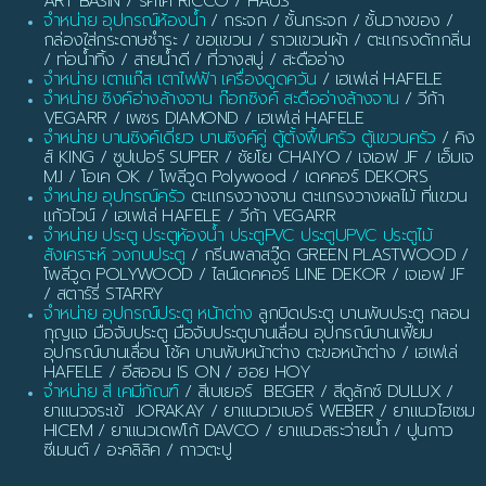
ART BASIN / ริคโค่ RICCO / HAUS
จำหน่าย อุปกรณ์ห้องน้ำ
/ กระจก / ชั้นกระจก / ชั้นวางของ /
กล่องใส่กระดาษชำระ / ขอแขวน / ราวแขวนผ้า / ตะแกรงดักกลิ่น
/ ท่อน้ำทิ้ง / สายน้ำดี / ที่วางสบู่ / สะดืออ่าง
จำหน่าย เตาแก๊ส เตาไฟฟ้า เครื่องดูดควัน
/ เฮเฟเล่ HAFELE
จำหน่าย ซิงค์อ่างล้างจาน ก๊อกซิงค์ สะดืออ่างล้างจาน
/ วีก้า
VEGARR / เพชร DIAMOND / เฮเฟเล่ HAFELE
จำหน่าย บานซิงค์เดี่ยว บานซิงค์คู่ ตู้ตั้งพื้นครัว ตู้แขวนครัว
/ คิง
ส์ KING / ซูปเปอร์ SUPER / ชัยโย CHAIYO / เจเอฟ JF / เอ็มเจ
MJ / โอเค OK / โพลีวูด Polywood / เดคคอร์ DEKORS
จำหน่าย อุปกรณ์ครัว
ตะแกรงวางจาน ตะแกรงวางผลไม้ ที่แขวน
แก้วไวน์ / เฮเฟเล่ HAFELE / วีก้า VEGARR
จำหน่าย ประตู ประตูห้องน้ำ ประตูPVC ประตูUPVC ประตูไม้
สังเคราะห์ วงกบประตู
/ กรีนพลาสวู๊ด GREEN PLASTWOOD /
โพลีวูด POLYWOOD / ไลน์เดคคอร์ LINE DEKOR / เจเอฟ JF
/ สตาร์รี่ STARRY
จำหน่าย อุปกรณ์ประตู หน้าต่าง
ลูกบิดประตู บานพับประตู กลอน
กุญแจ มือจับประตู มือจับประตูบานเลื่อน อุปกรณ์บานเฟี้ยม
อุปกรณ์บานเลื่อน โช้ค บานพับหน้าต่าง ตะขอหน้าต่าง / เฮเฟเล่
HAFELE / อีสออน IS ON / ฮอย HOY
จำหน่าย สี เคมีภัณฑ์
/ สีเบเยอร์ BEGER / สีดูลักซ์ DULUX /
ยาแนวจระเข้ JORAKAY / ยาแนวเวเบอร์ WEBER / ยาแนวไฮเซม
HICEM / ยาแนวเดฟโก้ DAVCO / ยาแนวสระว่ายน้ำ / ปูนกาว
ซีเมนต์ / อะคลิลิค / กาวตะปู