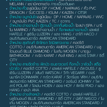
MELANN
/
เซรามิคตกแต่ง
/กระเบื้องดินเผา
จำหน่าย คิ้ว
อลูมิเนียม DP / HOME / NAPAVAS / คิ้ว PVC
DRAGON / SUCCESS / KSUM / KAIZEN
/ OTSR
จำหน่าย จมูกบันได
อลูมิเนียม DP / HOME / NAPAVAS / WVC
/ จมูกบันได PVC KAIZEN / TC
/ ชวากร
จำหน่าย อ่างอาบน้ำ ตู้อาบน้ำ ฉากกั้นห้องน้ำ
ไอสปา ISPA / มารี
โน MARINO
/ ก๊อกอ่างอาบน้ำ /
ก๊อกผสมอ่างอาบน้ำ
เฮเฟเล่
HAFELE / ลูเซิร์น LUZERN / แฮง HANG / ฮาโก้ HACO /
อเมริกันสแตนดาร์ด AMERICAN STANDARD
จำหน่าย สุขภัณฑ์ ชักโครก โถปัสสาวะชาย
/
คอตโต้
COTTO
/
อเมริกันสแตนดาร์ด AMERICAN STANDARD
/
บลู
ไดมอนด์ BLUE DIAMOND
/
โมเก้น MOGEN
/
บาธรูม
BATHROOM
/
กะรัต KARAT
/
คิงส์ KING
/ สตาร์ STAR / ซิตี้
CITY
จำหน่าย สายฉีดชำระ ฝักบัว เรนชาวเวอร์ ก๊อกน้ำ วาล์วน้ำ สต๊อ
ปวาล์ว
/ คอตโต้ COTTO / เฮเฟเล่ HAFELE / ดัส DUSS / ลู
เซิร์น LUZERN / วสันต์ WATSON / วีก้า VEGARR / ดอร์
นมาร์ค DONMARK / กะรัต KARAT / วีอาร์เอช VRH / อเมริกัน
สแตนดาร์ด MERICAN STANDARD / จอร์นนี JOHNNY / โพ
ลาร์ POLAR / โฮเอ่น HOEN / ฮอย HOY / พิกโซ่ PIXO / แฮง
HANG / เอน่า ANA
จำหน่าย อ่างล้างหน้า
/ คอตโต้ COTTO / เฮเฟเล่ HAFELE /
บลูไดมอนด์ BLUE DIAMOND / ซิตี้ CITY / นัสโก้ NASCO / โม
เก้น MOGEN / อเมริกันสแตนดาร์ด AMERICAN STANDARD /