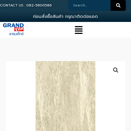
CONTACT US : 082-5800586
ก
อ
น
ส
ง
ซ
อ
ส
น
ค
า
ก
ร
ณ
า
ต
ด
ต
อ
แ
อ
ด
ม