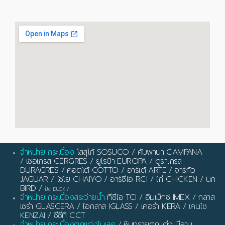
จำหน่าย กระเบื้อง
โสสุโก้ SOSUCO
/
คัมพานา CAMPANA
/
เซอเกรส CERGRES
/
ยูโรป้า EUROPA
/
ดูราเกรส
DURAGRES
/
คอตโต้ COTTO
/
อาร์เต้ ARTE
/
จาร์กัว
JAGUAR
/
ไชโย CHAIYO
/
อาร์ซีไอ RCI
/
ไก่ CHICKEN
/
นก
BIRD
/
เป็ด DUCK
/
จำหน่าย กระเบื้องสระว่ายน้ำ
ทีซีไอ TCI
/
อิมเม็กซ์ IMEX
/
กลาส
เซร่า GLASCERA
/
ไอกลาส IGLASS
/
เคอร่า KERA
/ เคนไซ
KENZAI / ซีซีที CCT
จำหน่าย กระเบื้องตกแต่งโมเสค
/
หินทรายตกแต่ง มีลาน