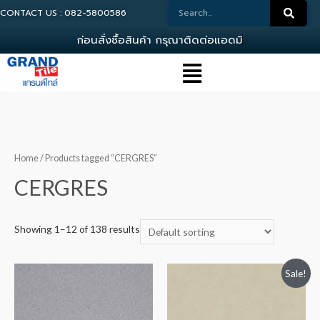
CONTACT US : 082-5800586
ก
อ
น
ส
ง
ซ
อ
ส
น
ค
า
ก
ร
ณ
า
ต
ด
ต
อ
แ
อ
ด
ม
น
0
8
Home
/ Products tagged “CERGRES”
CERGRES
Showing 1–12 of 138 results
Sale!