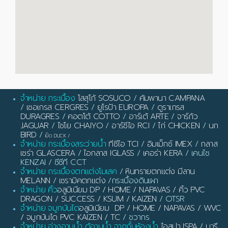
จำหน่าย กระเบื้อง
โสสุโก้ SOSUCO
/
คัมพานา CAMPANA
/
เซอเกรส CERGRES
/
ยูโรป้า EUROPA
/
ดูราเกรส
DURAGRES
/
คอตโต้ COTTO
/
อาร์เต้ ARTE
/
จาร์กัว
JAGUAR
/
ไชโย CHAIYO
/
อาร์ซีไอ RCI
/
ไก่ CHICKEN
/
นก
BIRD
/
เป็ด DUCK
/
จำหน่าย กระเบื้องสระว่ายน้ำ
ทีซีไอ TCI
/
อิมเม็กซ์ IMEX
/
กลาส
เซร่า GLASCERA
/
ไอกลาส IGLASS
/
เคอร่า KERA
/ เคนไซ
KENZAI / ซีซีที CCT
จำหน่าย กระเบื้องตกแต่งโมเสค
/
หินทรายตกแต่ง มีลาน
MELANN
/
เซรามิคตกแต่ง
/กระเบื้องดินเผา
จำหน่าย คิ้ว
อลูมิเนียม DP / HOME / NAPAVAS / คิ้ว PVC
DRAGON / SUCCESS / KSUM / KAIZEN
/ OTSR
จำหน่าย จมูกบันได
อลูมิเนียม DP / HOME / NAPAVAS / WVC
/ จมูกบันได PVC KAIZEN / TC
/ ชวากร
จำหน่าย อ่างอาบน้ำ ตู้อาบน้ำ ฉากกั้นห้องน้ำ
ไอสปา ISPA / มารี