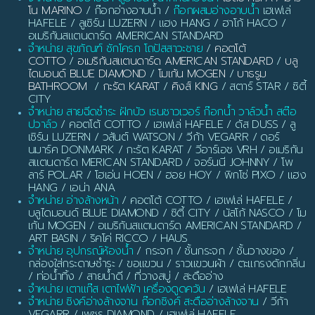
โน MARINO
/ ก๊อกอ่างอาบน้ำ /
ก๊อกผสมอ่างอาบน้ำ
เฮเฟเล่
HAFELE / ลูเซิร์น LUZERN / แฮง HANG / ฮาโก้ HACO /
อเมริกันสแตนดาร์ด AMERICAN STANDARD
จำหน่าย สุขภัณฑ์ ชักโครก โถปัสสาวะชาย
/
คอตโต้
COTTO
/
อเมริกันสแตนดาร์ด AMERICAN STANDARD
/
บลู
ไดมอนด์ BLUE DIAMOND
/
โมเก้น MOGEN
/
บาธรูม
BATHROOM
/
กะรัต KARAT
/
คิงส์ KING
/ สตาร์ STAR / ซิตี้
CITY
จำหน่าย สายฉีดชำระ ฝักบัว เรนชาวเวอร์ ก๊อกน้ำ วาล์วน้ำ สต๊อ
ปวาล์ว
/ คอตโต้ COTTO / เฮเฟเล่ HAFELE / ดัส DUSS / ลู
เซิร์น LUZERN / วสันต์ WATSON / วีก้า VEGARR / ดอร์
นมาร์ค DONMARK / กะรัต KARAT / วีอาร์เอช VRH / อเมริกัน
สแตนดาร์ด MERICAN STANDARD / จอร์นนี JOHNNY / โพ
ลาร์ POLAR / โฮเอ่น HOEN / ฮอย HOY / พิกโซ่ PIXO / แฮง
HANG / เอน่า ANA
จำหน่าย อ่างล้างหน้า
/ คอตโต้ COTTO / เฮเฟเล่ HAFELE /
บลูไดมอนด์ BLUE DIAMOND / ซิตี้ CITY / นัสโก้ NASCO / โม
เก้น MOGEN / อเมริกันสแตนดาร์ด AMERICAN STANDARD /
ART BASIN / ริคโค่ RICCO / HAUS
จำหน่าย อุปกรณ์ห้องน้ำ
/ กระจก / ชั้นกระจก / ชั้นวางของ /
กล่องใส่กระดาษชำระ / ขอแขวน / ราวแขวนผ้า / ตะแกรงดักกลิ่น
/ ท่อน้ำทิ้ง / สายน้ำดี / ที่วางสบู่ / สะดืออ่าง
จำหน่าย เตาแก๊ส เตาไฟฟ้า เครื่องดูดควัน
/ เฮเฟเล่ HAFELE
จำหน่าย ซิงค์อ่างล้างจาน ก๊อกซิงค์ สะดืออ่างล้างจาน
/ วีก้า
VEGARR / เพชร DIAMOND / เฮเฟเล่ HAFELE