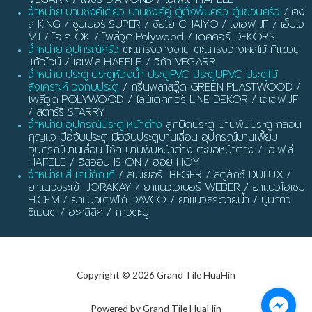
จำหน่าย บานซิงค์เดี่ยว บานซิงค์คู่ ตู้ตั้งพื้นครัว ตู้แขวนครัว
/ คิง
ส์ KING / ซูปเปอร์ SUPER / ชัยโย CHAIYO / เจเอฟ JF / เอ็มเจ
MJ / โอเค OK / โพลีวูด Polywood / เดคคอร์ DEKORS
จำหน่าย อุปกรณ์ครัว
ตะแกรงวางจาน ตะแกรงวางผลไม้ ที่แขวน
แก้วไวน์ / เฮเฟเล่ HAFELE / วีก้า VEGARR
จำหน่าย ประตู ประตูห้องน้ำ ประตูPVC ประตูUPVC ประตูไม้
สังเคราะห์ วงกบประตู
/ กรีนพลาสวู๊ด GREEN PLASTWOOD /
โพลีวูด POLYWOOD / ไลน์เดคคอร์ LINE DEKOR / เจเอฟ JF
/ สตาร์รี่ STARRY
จำหน่าย อุปกรณ์ประตู หน้าต่าง
ลูกบิดประตู บานพับประตู กลอน
กุญแจ มือจับประตู มือจับประตูบานเลื่อน อุปกรณ์บานเฟี้ยม
อุปกรณ์บานเลื่อน โช้ค บานพับหน้าต่าง ตะขอหน้าต่าง / เฮเฟเล่
HAFELE / อีสออน IS ON / ฮอย HOY
จำหน่าย สี เคมีภัณฑ์
/ สีเบเยอร์ BEGER / สีดูลักซ์ DULUX /
ยาแนวจระเข้ JORAKAY / ยาแนวเวเบอร์ WEBER / ยาแนวไฮเซม
HICEM / ยาแนวเดฟโก้ DAVCO / ยาแนวสระว่ายน้ำ / ปูนกาว
ซีเมนต์ / อะคลิลิค / กาวตะปู
Copyright © 2026 Grand Tile HuaHin
Powered by Grand Tile HuaHin