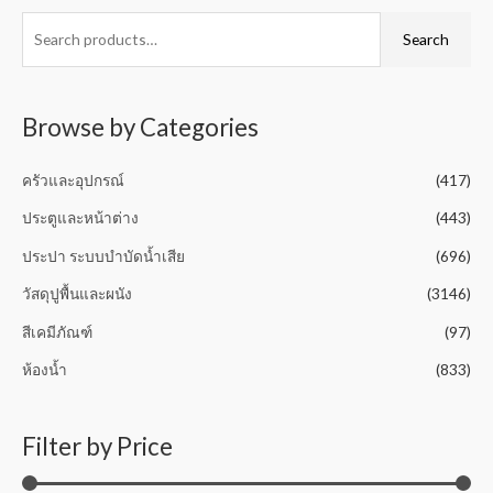
e
o
d
f
0
Search
5
o
u
t
o
f
5
Browse by Categories
ครัวและอุปกรณ์
(417)
ประตูและหน้าต่าง
(443)
ประปา ระบบบำบัดน้ำเสีย
(696)
วัสดุปูพื้นและผนัง
(3146)
สีเคมีภัณฑ์
(97)
ห้องน้ำ
(833)
Filter by Price