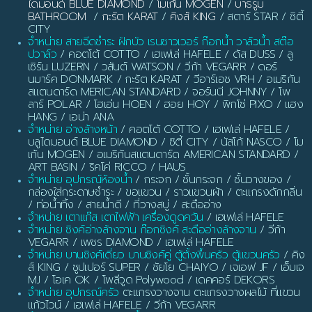
ไดมอนด์ BLUE DIAMOND
/
โมเก้น MOGEN
/
บาธรูม
BATHROOM
/
กะรัต KARAT
/
คิงส์ KING
/ สตาร์ STAR / ซิตี้
CITY
จำหน่าย สายฉีดชำระ ฝักบัว เรนชาวเวอร์ ก๊อกน้ำ วาล์วน้ำ สต๊อ
ปวาล์ว
/ คอตโต้ COTTO / เฮเฟเล่ HAFELE / ดัส DUSS / ลู
เซิร์น LUZERN / วสันต์ WATSON / วีก้า VEGARR / ดอร์
นมาร์ค DONMARK / กะรัต KARAT / วีอาร์เอช VRH / อเมริกัน
สแตนดาร์ด MERICAN STANDARD / จอร์นนี JOHNNY / โพ
ลาร์ POLAR / โฮเอ่น HOEN / ฮอย HOY / พิกโซ่ PIXO / แฮง
HANG / เอน่า ANA
จำหน่าย อ่างล้างหน้า
/ คอตโต้ COTTO / เฮเฟเล่ HAFELE /
บลูไดมอนด์ BLUE DIAMOND / ซิตี้ CITY / นัสโก้ NASCO / โม
เก้น MOGEN / อเมริกันสแตนดาร์ด AMERICAN STANDARD /
ART BASIN / ริคโค่ RICCO / HAUS
จำหน่าย อุปกรณ์ห้องน้ำ
/ กระจก / ชั้นกระจก / ชั้นวางของ /
กล่องใส่กระดาษชำระ / ขอแขวน / ราวแขวนผ้า / ตะแกรงดักกลิ่น
/ ท่อน้ำทิ้ง / สายน้ำดี / ที่วางสบู่ / สะดืออ่าง
จำหน่าย เตาแก๊ส เตาไฟฟ้า เครื่องดูดควัน
/ เฮเฟเล่ HAFELE
จำหน่าย ซิงค์อ่างล้างจาน ก๊อกซิงค์ สะดืออ่างล้างจาน
/ วีก้า
VEGARR / เพชร DIAMOND / เฮเฟเล่ HAFELE
จำหน่าย บานซิงค์เดี่ยว บานซิงค์คู่ ตู้ตั้งพื้นครัว ตู้แขวนครัว
/ คิง
ส์ KING / ซูปเปอร์ SUPER / ชัยโย CHAIYO / เจเอฟ JF / เอ็มเจ
MJ / โอเค OK / โพลีวูด Polywood / เดคคอร์ DEKORS
จำหน่าย อุปกรณ์ครัว
ตะแกรงวางจาน ตะแกรงวางผลไม้ ที่แขวน
แก้วไวน์ / เฮเฟเล่ HAFELE / วีก้า VEGARR