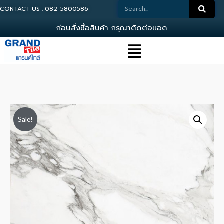
CONTACT US : 082-5800586
ก
อ
น
ส
ง
ซ
อ
ส
น
ค
า
ก
ร
ณ
า
ต
ด
ต
อ
แ
อ
ด
ม
น
Sale!