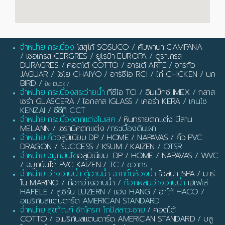
จำหน่าย กระเบื้อง
โสสุโก้ SOSUCO
/
คัมพานา CAMPANA
/
เซอเกรส CERGRES
/
ยูโรป้า EUROPA
/
ดูราเกรส
DURAGRES
/
คอตโต้ COTTO
/
อาร์เต้ ARTE
/
จาร์กัว
JAGUAR
/
ไชโย CHAIYO
/
อาร์ซีไอ RCI
/
ไก่ CHICKEN
/
นก
BIRD
/
เป็ด DUCK
/
จำหน่าย กระเบื้องสระว่ายน้ำ
ทีซีไอ TCI
/
อิมเม็กซ์ IMEX
/
กลาส
เซร่า GLASCERA
/
ไอกลาส IGLASS
/
เคอร่า KERA
/ เคนไซ
KENZAI / ซีซีที CCT
จำหน่าย กระเบื้องตกแต่งโมเสค
/
หินทรายตกแต่ง มีลาน
MELANN
/
เซรามิคตกแต่ง
/กระเบื้องดินเผา
จำหน่าย คิ้ว
อลูมิเนียม DP / HOME / NAPAVAS / คิ้ว PVC
DRAGON / SUCCESS / KSUM / KAIZEN
/ OTSR
จำหน่าย จมูกบันได
อลูมิเนียม DP / HOME / NAPAVAS / WVC
/ จมูกบันได PVC KAIZEN / TC
/ ชวากร
จำหน่าย อ่างอาบน้ำ ตู้อาบน้ำ ฉากกั้นห้องน้ำ
ไอสปา ISPA / มารี
โน MARINO
/ ก๊อกอ่างอาบน้ำ /
ก๊อกผสมอ่างอาบน้ำ
เฮเฟเล่
HAFELE / ลูเซิร์น LUZERN / แฮง HANG / ฮาโก้ HACO /
อเมริกันสแตนดาร์ด AMERICAN STANDARD
จำหน่าย สุขภัณฑ์ ชักโครก โถปัสสาวะชาย
/
คอตโต้
COTTO
/
อเมริกันสแตนดาร์ด AMERICAN STANDARD
/
บลู