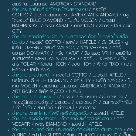
อเมริกันสแตนดาร์ด AMERICAN STANDARD
จำหน่าย สุขภัณฑ์ ชักโครก โถปัสสาวะชาย
/
คอตโต้
COTTO
/
อเมริกันสแตนดาร์ด AMERICAN STANDARD
/
บลู
ไดมอนด์ BLUE DIAMOND
/
โมเก้น MOGEN
/
บาธรูม
BATHROOM
/
กะรัต KARAT
/
คิงส์ KING
/ สตาร์ STAR / ซิตี้
CITY
จำหน่าย สายฉีดชำระ ฝักบัว เรนชาวเวอร์ ก๊อกน้ำ วาล์วน้ำ สต๊อ
ปวาล์ว
/ คอตโต้ COTTO / เฮเฟเล่ HAFELE / ดัส DUSS / ลู
เซิร์น LUZERN / วสันต์ WATSON / วีก้า VEGARR / ดอร์
นมาร์ค DONMARK / กะรัต KARAT / วีอาร์เอช VRH / อเมริกัน
สแตนดาร์ด MERICAN STANDARD / จอร์นนี JOHNNY / โพ
ลาร์ POLAR / โฮเอ่น HOEN / ฮอย HOY / พิกโซ่ PIXO / แฮง
HANG / เอน่า ANA
จำหน่าย อ่างล้างหน้า
/ คอตโต้ COTTO / เฮเฟเล่ HAFELE /
บลูไดมอนด์ BLUE DIAMOND / ซิตี้ CITY / นัสโก้ NASCO / โม
เก้น MOGEN / อเมริกันสแตนดาร์ด AMERICAN STANDARD /
ART BASIN / ริคโค่ RICCO / HAUS
จำหน่าย อุปกรณ์ห้องน้ำ
/ กระจก / ชั้นกระจก / ชั้นวางของ /
กล่องใส่กระดาษชำระ / ขอแขวน / ราวแขวนผ้า / ตะแกรงดักกลิ่น
/ ท่อน้ำทิ้ง / สายน้ำดี / ที่วางสบู่ / สะดืออ่าง
จำหน่าย เตาแก๊ส เตาไฟฟ้า เครื่องดูดควัน
/ เฮเฟเล่ HAFELE
จำหน่าย ซิงค์อ่างล้างจาน ก๊อกซิงค์ สะดืออ่างล้างจาน
/ วีก้า
VEGARR / เพชร DIAMOND / เฮเฟเล่ HAFELE
จำหน่าย บานซิงค์เดี่ยว บานซิงค์คู่ ตู้ตั้งพื้นครัว ตู้แขวนครัว
/ คิง
ส์ KING / ซูปเปอร์ SUPER / ชัยโย CHAIYO / เจเอฟ JF / เอ็มเจ