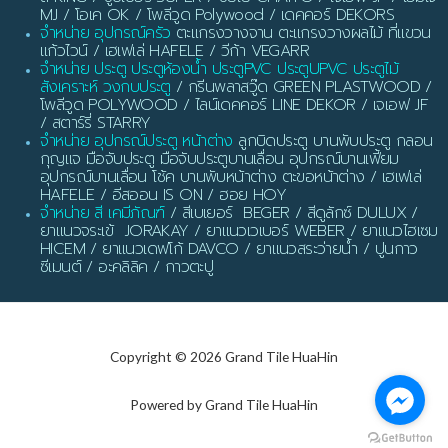
MJ / โอเค OK / โพลีวูด Polywood / เดคคอร์ DEKORS
จำหน่าย อุปกรณ์ครัว
ตะแกรงวางจาน ตะแกรงวางผลไม้ ที่แขวน
แก้วไวน์ / เฮเฟเล่ HAFELE / วีก้า VEGARR
จำหน่าย ประตู ประตูห้องน้ำ ประตูPVC ประตูUPVC ประตูไม้
สังเคราะห์ วงกบประตู
/ กรีนพลาสวู๊ด GREEN PLASTWOOD /
โพลีวูด POLYWOOD / ไลน์เดคคอร์ LINE DEKOR / เจเอฟ JF
/ สตาร์รี่ STARRY
จำหน่าย อุปกรณ์ประตู หน้าต่าง
ลูกบิดประตู บานพับประตู กลอน
กุญแจ มือจับประตู มือจับประตูบานเลื่อน อุปกรณ์บานเฟี้ยม
อุปกรณ์บานเลื่อน โช้ค บานพับหน้าต่าง ตะขอหน้าต่าง / เฮเฟเล่
HAFELE / อีสออน IS ON / ฮอย HOY
จำหน่าย สี เคมีภัณฑ์
/ สีเบเยอร์ BEGER / สีดูลักซ์ DULUX /
ยาแนวจระเข้ JORAKAY / ยาแนวเวเบอร์ WEBER / ยาแนวไฮเซม
HICEM / ยาแนวเดฟโก้ DAVCO / ยาแนวสระว่ายน้ำ / ปูนกาว
ซีเมนต์ / อะคลิลิค / กาวตะปู
Copyright © 2026 Grand Tile HuaHin
Powered by Grand Tile HuaHin