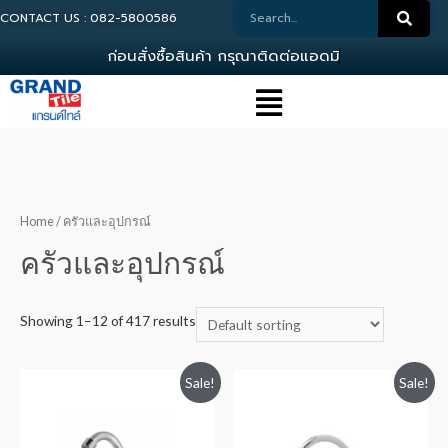
CONTACT US : 082-5800586
ก
อ
น
ส
ง
ซ
อ
ส
น
ค
า
ก
ร
ณ
า
ต
ด
ต
อ
แ
อ
ด
ม
น
0
Home
/ ครัวและอุปกรณ์
ครัวและอุปกรณ์
Showing 1–12 of 417 results
Sale!
Sale!