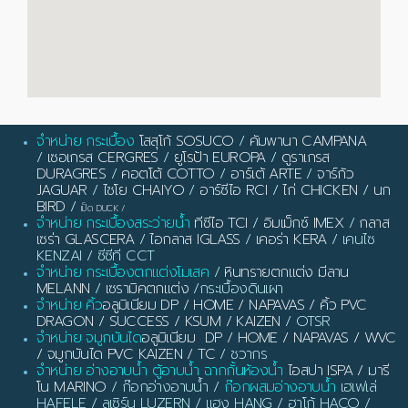
จำหน่าย กระเบื้อง
โสสุโก้ SOSUCO
/
คัมพานา CAMPANA
/
เซอเกรส CERGRES
/
ยูโรป้า EUROPA
/
ดูราเกรส
DURAGRES
/
คอตโต้ COTTO
/
อาร์เต้ ARTE
/
จาร์กัว
JAGUAR
/
ไชโย CHAIYO
/
อาร์ซีไอ RCI
/
ไก่ CHICKEN
/
นก
BIRD
/
เป็ด DUCK
/
จำหน่าย กระเบื้องสระว่ายน้ำ
ทีซีไอ TCI
/
อิมเม็กซ์ IMEX
/
กลาส
เซร่า GLASCERA
/
ไอกลาส IGLASS
/
เคอร่า KERA
/ เคนไซ
KENZAI / ซีซีที CCT
จำหน่าย กระเบื้องตกแต่งโมเสค
/
หินทรายตกแต่ง มีลาน
MELANN
/
เซรามิคตกแต่ง
/กระเบื้องดินเผา
จำหน่าย คิ้ว
อลูมิเนียม DP / HOME / NAPAVAS / คิ้ว PVC
DRAGON / SUCCESS / KSUM / KAIZEN
/ OTSR
จำหน่าย จมูกบันได
อลูมิเนียม DP / HOME / NAPAVAS / WVC
/ จมูกบันได PVC KAIZEN / TC
/ ชวากร
จำหน่าย อ่างอาบน้ำ ตู้อาบน้ำ ฉากกั้นห้องน้ำ
ไอสปา ISPA / มารี
โน MARINO
/ ก๊อกอ่างอาบน้ำ /
ก๊อกผสมอ่างอาบน้ำ
เฮเฟเล่
HAFELE / ลูเซิร์น LUZERN / แฮง HANG / ฮาโก้ HACO /