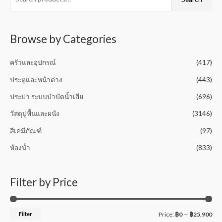
o
u
t
o
f
5
Browse by Categories
ครัวและอุปกรณ์
(417)
ประตูและหน้าต่าง
(443)
ประปา ระบบบำบัดน้ำเสีย
(696)
วัสดุปูพื้นและผนัง
(3146)
สีเคมีภัณฑ์
(97)
ห้องน้ำ
(833)
Filter by Price
Filter
Price:
฿0
—
฿25,900