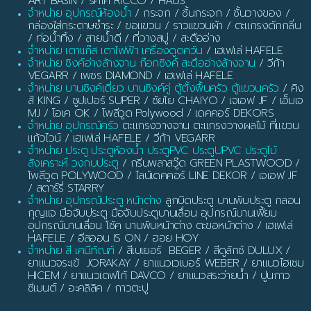
ART BASIN / ริคโค่ RICCO / HAUS
จำหน่าย อุปกรณ์ห้องน้ำ
/ กระจก / ชั้นกระจก / ชั้นวางของ /
กล่องใส่กระดาษชำระ / ขอแขวน / ราวแขวนผ้า / ตะแกรงดักกลิ่น
/ ท่อน้ำทิ้ง / สายน้ำดี / ที่วางสบู่ / สะดืออ่าง
จำหน่าย เตาแก๊ส เตาไฟฟ้า เครื่องดูดควัน
/ เฮเฟเล่ HAFELE
จำหน่าย ซิงค์อ่างล้างจาน ก๊อกซิงค์ สะดืออ่างล้างจาน
/ วีก้า
VEGARR / เพชร DIAMOND / เฮเฟเล่ HAFELE
จำหน่าย บานซิงค์เดี่ยว บานซิงค์คู่ ตู้ตั้งพื้นครัว ตู้แขวนครัว
/ คิง
ส์ KING / ซูปเปอร์ SUPER / ชัยโย CHAIYO / เจเอฟ JF / เอ็มเจ
MJ / โอเค OK / โพลีวูด Polywood / เดคคอร์ DEKORS
จำหน่าย อุปกรณ์ครัว
ตะแกรงวางจาน ตะแกรงวางผลไม้ ที่แขวน
แก้วไวน์ / เฮเฟเล่ HAFELE / วีก้า VEGARR
จำหน่าย ประตู ประตูห้องน้ำ ประตูPVC ประตูUPVC ประตูไม้
สังเคราะห์ วงกบประตู
/ กรีนพลาสวู๊ด GREEN PLASTWOOD /
โพลีวูด POLYWOOD / ไลน์เดคคอร์ LINE DEKOR / เจเอฟ JF
/ สตาร์รี่ STARRY
จำหน่าย อุปกรณ์ประตู หน้าต่าง
ลูกบิดประตู บานพับประตู กลอน
กุญแจ มือจับประตู มือจับประตูบานเลื่อน อุปกรณ์บานเฟี้ยม
อุปกรณ์บานเลื่อน โช้ค บานพับหน้าต่าง ตะขอหน้าต่าง / เฮเฟเล่
HAFELE / อีสออน IS ON / ฮอย HOY
จำหน่าย สี เคมีภัณฑ์
/ สีเบเยอร์ BEGER / สีดูลักซ์ DULUX /
ยาแนวจระเข้ JORAKAY / ยาแนวเวเบอร์ WEBER / ยาแนวไฮเซม
HICEM / ยาแนวเดฟโก้ DAVCO / ยาแนวสระว่ายน้ำ / ปูนกาว
ซีเมนต์ / อะคลิลิค / กาวตะปู