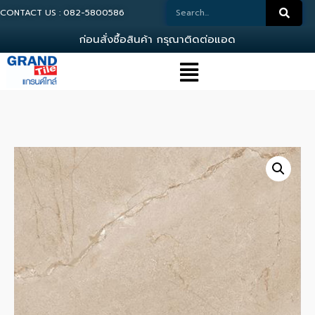
CONTACT US : 082-5800586
ก
อ
น
ส
ง
ซ
อ
ส
น
ค
า
ก
ร
ณ
า
ต
ด
ต
อ
แ
อ
ด
ม
น