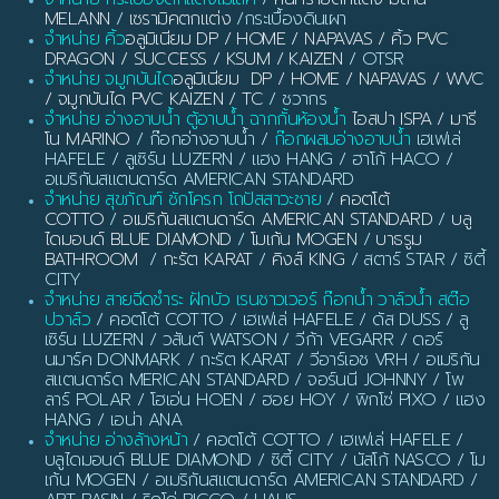
MELANN
/
เซรามิคตกแต่ง
/กระเบื้องดินเผา
จำหน่าย คิ้ว
อลูมิเนียม DP / HOME / NAPAVAS / คิ้ว PVC
DRAGON / SUCCESS / KSUM / KAIZEN
/ OTSR
จำหน่าย จมูกบันได
อลูมิเนียม DP / HOME / NAPAVAS / WVC
/ จมูกบันได PVC KAIZEN / TC
/ ชวากร
จำหน่าย อ่างอาบน้ำ ตู้อาบน้ำ ฉากกั้นห้องน้ำ
ไอสปา ISPA / มารี
โน MARINO
/ ก๊อกอ่างอาบน้ำ /
ก๊อกผสมอ่างอาบน้ำ
เฮเฟเล่
HAFELE / ลูเซิร์น LUZERN / แฮง HANG / ฮาโก้ HACO /
อเมริกันสแตนดาร์ด AMERICAN STANDARD
จำหน่าย สุขภัณฑ์ ชักโครก โถปัสสาวะชาย
/
คอตโต้
COTTO
/
อเมริกันสแตนดาร์ด AMERICAN STANDARD
/
บลู
ไดมอนด์ BLUE DIAMOND
/
โมเก้น MOGEN
/
บาธรูม
BATHROOM
/
กะรัต KARAT
/
คิงส์ KING
/ สตาร์ STAR / ซิตี้
CITY
จำหน่าย สายฉีดชำระ ฝักบัว เรนชาวเวอร์ ก๊อกน้ำ วาล์วน้ำ สต๊อ
ปวาล์ว
/ คอตโต้ COTTO / เฮเฟเล่ HAFELE / ดัส DUSS / ลู
เซิร์น LUZERN / วสันต์ WATSON / วีก้า VEGARR / ดอร์
นมาร์ค DONMARK / กะรัต KARAT / วีอาร์เอช VRH / อเมริกัน
สแตนดาร์ด MERICAN STANDARD / จอร์นนี JOHNNY / โพ
ลาร์ POLAR / โฮเอ่น HOEN / ฮอย HOY / พิกโซ่ PIXO / แฮง
HANG / เอน่า ANA
จำหน่าย อ่างล้างหน้า
/ คอตโต้ COTTO / เฮเฟเล่ HAFELE /
บลูไดมอนด์ BLUE DIAMOND / ซิตี้ CITY / นัสโก้ NASCO / โม
เก้น MOGEN / อเมริกันสแตนดาร์ด AMERICAN STANDARD /