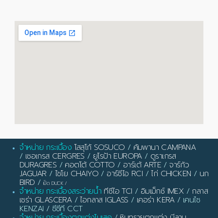
จำหน่าย กระเบื้อง
โสสุโก้ SOSUCO
/
คัมพานา CAMPANA
/
เซอเกรส CERGRES
/
ยูโรป้า EUROPA
/
ดูราเกรส
DURAGRES
/
คอตโต้ COTTO
/
อาร์เต้ ARTE
/
จาร์กัว
JAGUAR
/
ไชโย CHAIYO
/
อาร์ซีไอ RCI
/
ไก่ CHICKEN
/
นก
BIRD
/
เป็ด DUCK
/
จำหน่าย กระเบื้องสระว่ายน้ำ
ทีซีไอ TCI
/
อิมเม็กซ์ IMEX
/
กลาส
เซร่า GLASCERA
/
ไอกลาส IGLASS
/
เคอร่า KERA
/ เคนไซ
KENZAI / ซีซีที CCT
จำหน่าย กระเบื้องตกแต่งโมเสค
/
หินทรายตกแต่ง มีลาน