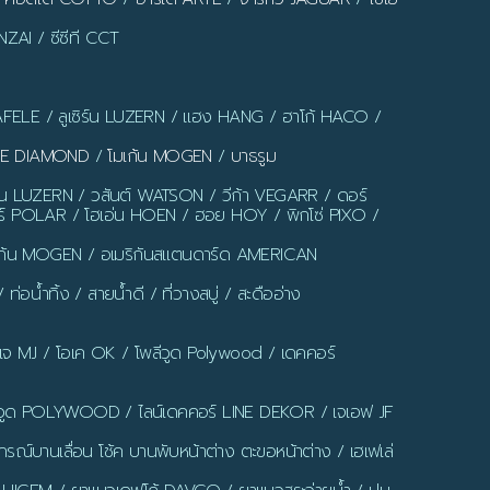
ZAI / ซีซีที CCT
AFELE / ลูเซิร์น LUZERN / แฮง HANG / ฮาโก้ HACO /
LUE DIAMOND
/
โมเก้น MOGEN
/
บาธรูม
ร์น LUZERN / วสันต์ WATSON / วีก้า VEGARR / ดอร์
์ POLAR / โฮเอ่น HOEN / ฮอย HOY / พิกโซ่ PIXO /
มเก้น MOGEN / อเมริกันสแตนดาร์ด AMERICAN
น้ำทิ้ง / สายน้ำดี / ที่วางสบู่ / สะดืออ่าง
มเจ MJ / โอเค OK / โพลีวูด Polywood / เดคคอร์
ูด POLYWOOD / ไลน์เดคคอร์ LINE DEKOR / เจเอฟ JF
รณ์บานเลื่อน โช้ค บานพับหน้าต่าง ตะขอหน้าต่าง / เฮเฟเล่