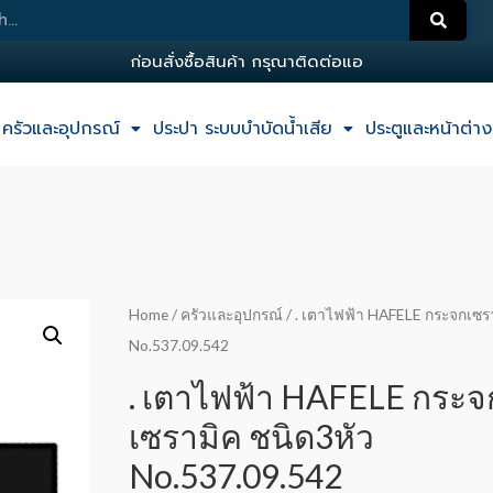
ก
อ
น
ส
ง
ซ
อ
ส
น
ค
า
ก
ร
ณ
า
ต
ด
ต
อ
แ
อ
ด
ม
น
ครัวและอุปกรณ์
ประปา ระบบบำบัดน้ำเสีย
ประตูและหน้าต่าง
Home
/
ครัวและอุปกรณ์
/ . เตาไฟฟ้า HAFELE กระจกเซรา
No.537.09.542
. เตาไฟฟ้า HAFELE กระจ
เซรามิค ชนิด3หัว
No.537.09.542