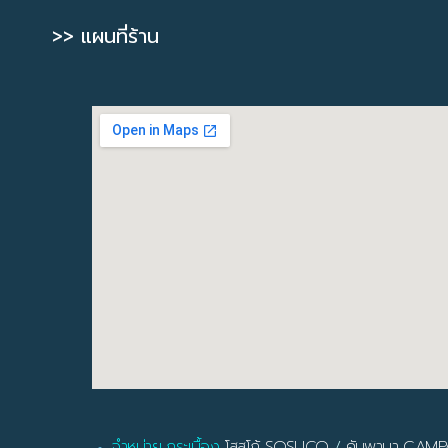
>> แผนที่ร้าน
จำหน่าย กระเบื้อง
โสสุโก้ SOSUCO
/
คัมพานา CAM