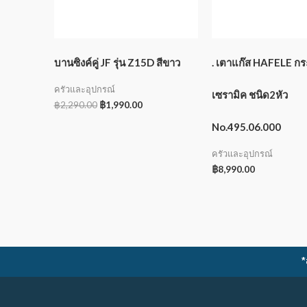
บานซิงค์คู่ JF รุ่น Z15D สีขาว
. เตาแก๊ส HAFELE ก
ครัวและอุปกรณ์
เซรามิค ชนิด2หัว
฿
2,290.00
฿
1,990.00
No.495.06.000
ครัวและอุปกรณ์
฿
8,990.00
*