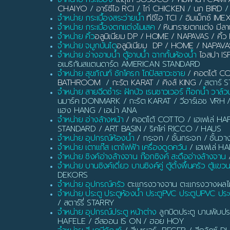
CHAIYO
/
อาร์ซีไอ RCI
/
ไก่ CHICKEN
/
นก BIRD
/
จำหน่าย กระเบื้องสระว่ายน้ำ
ทีซีไอ TCI
/
อิมเม็กซ์ IME
จำหน่าย กระเบื้องตกแต่งโมเสค
/
หินทรายตกแต่ง มี
จำหน่าย คิ้ว
อลูมิเนียม DP / HOME / NAPAVAS / ค
จำหน่าย จมูกบันได
อลูมิเนียม DP / HOME / NAPAVA
จำหน่าย อ่างอาบน้ำ ตู้อาบน้ำ ฉากกั้นห้องน้ำ
ไอสปา IS
อเมริกันสแตนดาร์ด AMERICAN STANDARD
จำหน่าย สุขภัณฑ์ ชักโครก โถปัสสาวะชาย
/
คอตโต้ C
BATHROOM
/
กะรัต KARAT
/
คิงส์ KING
/ สตาร์ ST
จำหน่าย สายฉีดชำระ ฝักบัว เรนชาวเวอร์ ก๊อกน้ำ วาล์ว
นมาร์ค DONMARK / กะรัต KARAT / วีอาร์เอช VRH 
แฮง HANG / เอน่า ANA
จำหน่าย อ่างล้างหน้า
/ คอตโต้ COTTO / เฮเฟเล่ HAF
STANDARD / ART BASIN / ริคโค่ RICCO / HAUS
จำหน่าย อุปกรณ์ห้องน้ำ
/ กระจก / ชั้นกระจก / ชั้นวา
จำหน่าย เตาแก๊ส เตาไฟฟ้า เครื่องดูดควัน
/ เฮเฟเล่ H
จำหน่าย ซิงค์อ่างล้างจาน ก๊อกซิงค์ สะดืออ่างล้างจาน
/
จำหน่าย บานซิงค์เดี่ยว บานซิงค์คู่ ตู้ตั้งพื้นครัว ตู้แขว
DEKORS
จำหน่าย อุปกรณ์ครัว
ตะแกรงวางจาน ตะแกรงวางผลไม้ ท
จำหน่าย ประตู ประตูห้องน้ำ ประตูPVC ประตูUPVC ประต
/ สตาร์รี่ STARRY
จำหน่าย อุปกรณ์ประตู หน้าต่าง
ลูกบิดประตู บานพับประ
HAFELE / อีสออน IS ON / ฮอย HOY