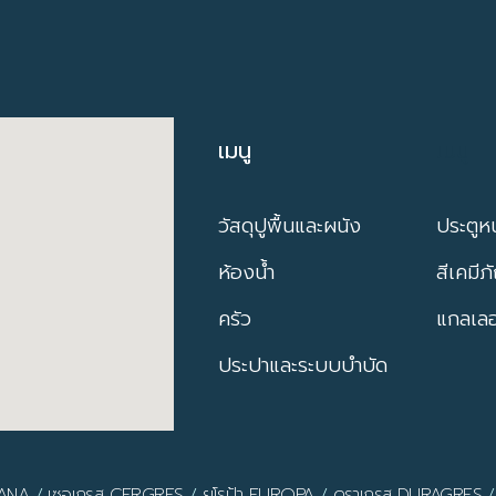
เมนู
เมนู
วัสดุปูพื้นและผนัง
ประตูหน
ห้องน้ำ
สีเคมีภ
ครัว
แกลเลอร
ประปาและระบบบำบัด
PANA
/
เซอเกรส CERGRES
/
ยูโรป้า EUROPA
/
ดูราเกรส DURAGRES