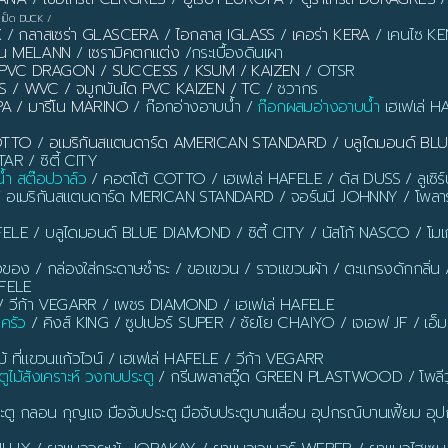
เป็ด DUCK
/
X
/
กลาสเซร่า GLASCERA
/
ไอกลาส IGLASS
/
เคอร่า KERA
/ เคนไซ KEN
ลาน MELANN
/
เซรามิคตกแต่ง
/กระเบื้องดินเผา
ิ้ว PVC DRAGON / SUCCESS / KSUM / KAIZEN
/ OTSR
S / WVC / จมูกบันได PVC KAIZEN / TC
/ ชวากร
PA / มารีโน MARINO
/ ก๊อกอ่างอาบน้ำ /
ก๊อกผสมอ่างอาบน้ำ
เฮเฟเล่ H
OTTO
/
อเมริกันสแตนดาร์ด AMERICAN STANDARD
/
บลูไดมอนด์ B
AR / ซิตี้ CITY
น้ำ สต๊อปวาล์ว
/ คอตโต้ COTTO / เฮเฟเล่ HAFELE / ดัส DUSS / ลูเซิ
/ อเมริกันสแตนดาร์ด MERICAN STANDARD / จอร์นนี JOHNNY / โพลาร
ELE / บลูไดมอนด์ BLUE DIAMOND / ซิตี้ CITY / นัสโก้ NASCO / โ
งของ / กล่องใส่กระดาษชำระ / ขอแขวน / ราวแขวนผ้า / ตะแกรงดักกลิ่น / ท่อ
AFELE
 วีก้า VEGARR / เพชร DIAMOND / เฮเฟเล่ HAFELE
นครัว
/ คิงส์ KING / ซูปเปอร์ SUPER / ชัยโย CHAIYO / เจเอฟ JF / เอ็
ี่แขวนแก้วไวน์ / เฮเฟเล่ HAFELE / วีก้า VEGARR
ูไม้สังเคราะห์ วงกบประตู
/ กรีนพลาสวู๊ด GREEN PLASTWOOD / โพลีว
ตู กลอน กุญแจ มือจับประตู มือจับประตูบานเลื่อน อุปกรณ์บานเฟี้ยม อุปก