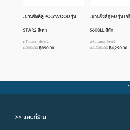
. บานซิงค์คู่ POLYWOOD รุ่น
. บานซิงค์คู่ MJ รุ่น เ
STAR2 สีเทา
S608LL สีสัก
ครัวและอุปกรณ์
ครัวและอุปกรณ์
฿
990.00
฿
890.00
฿
4,590.00
฿
4,290.00
*
>> แผนที่ร้าน