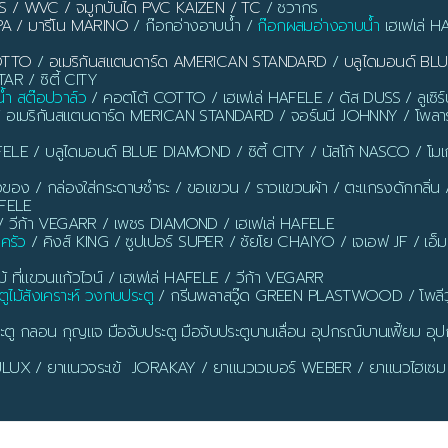
S / WVC / จมูกบันได PVC KAIZEN / TC
/ ชวากร
PA / มารีโน MARINO
/ ก๊อกอ่างอาบน้ำ /
ก๊อกผสมอ่างอาบน้ำ
เฮเฟเล่ H
OTTO
/
อเมริกันสแตนดาร์ด AMERICAN STANDARD
/
บลูไดมอนด์ B
AR / ซิตี้ CITY
น้ำ สต๊อปวาล์ว
/ คอตโต้ COTTO / เฮเฟเล่ HAFELE / ดัส DUSS / ลูเซิ
/ อเมริกันสแตนดาร์ด MERICAN STANDARD / จอร์นนี JOHNNY / โพลาร
ELE / บลูไดมอนด์ BLUE DIAMOND / ซิตี้ CITY / นัสโก้ NASCO / โ
งของ / กล่องใส่กระดาษชำระ / ขอแขวน / ราวแขวนผ้า / ตะแกรงดักกลิ่น / ท่อ
AFELE
 วีก้า VEGARR / เพชร DIAMOND / เฮเฟเล่ HAFELE
นครัว
/ คิงส์ KING / ซูปเปอร์ SUPER / ชัยโย CHAIYO / เจเอฟ JF / เอ็
ี่แขวนแก้วไวน์ / เฮเฟเล่ HAFELE / วีก้า VEGARR
ูไม้สังเคราะห์ วงกบประตู
/ กรีนพลาสวู๊ด GREEN PLASTWOOD / โพลีว
ตู กลอน กุญแจ มือจับประตู มือจับประตูบานเลื่อน อุปกรณ์บานเฟี้ยม อุปก
 DULUX / ยาแนวจระเข้ JORAKAY / ยาแนวเวเบอร์ WEBER / ยาแนวไฮเซม