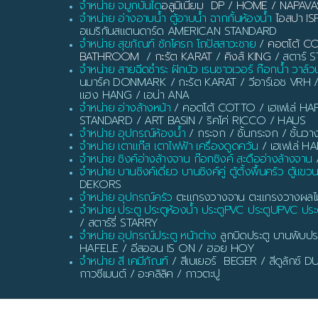
จำหน่าย จมูกบันได
อลูมิเนียม DP / HOME / NAPAVA
จำหน่าย อ่างอาบน้ำ ตู้อาบน้ำ ฉากกั้นห้องน้ำ
ไอสปา IS
อเมริกันสแตนดาร์ด AMERICAN STANDARD
จำหน่าย สุขภัณฑ์ ชักโครก โถปัสสาวะชาย
/
คอตโต้ C
BATHROOM
/
กะรัต KARAT
/
คิงส์ KING
/ สตาร์ ST
จำหน่าย สายฉีดชำระ ฝักบัว เรนชาวเวอร์ ก๊อกน้ำ วาล์ว
นมาร์ค DONMARK / กะรัต KARAT / วีอาร์เอช VRH 
แฮง HANG / เอน่า ANA
จำหน่าย อ่างล้างหน้า
/ คอตโต้ COTTO / เฮเฟเล่ HAF
STANDARD / ART BASIN / ริคโค่ RICCO / HAUS
จำหน่าย อุปกรณ์ห้องน้ำ
/ กระจก / ชั้นกระจก / ชั้นวา
จำหน่าย เตาแก๊ส เตาไฟฟ้า เครื่องดูดควัน
/ เฮเฟเล่ H
จำหน่าย ซิงค์อ่างล้างจาน ก๊อกซิงค์ สะดืออ่างล้างจาน
/
จำหน่าย บานซิงค์เดี่ยว บานซิงค์คู่ ตู้ตั้งพื้นครัว ตู้แขว
DEKORS
จำหน่าย อุปกรณ์ครัว
ตะแกรงวางจาน ตะแกรงวางผลไม้ ท
จำหน่าย ประตู ประตูห้องน้ำ ประตูPVC ประตูUPVC ประต
/ สตาร์รี่ STARRY
จำหน่าย อุปกรณ์ประตู หน้าต่าง
ลูกบิดประตู บานพับประ
HAFELE / อีสออน IS ON / ฮอย HOY
จำหน่าย สี เคมีภัณฑ์
/ สีเบเยอร์ BEGER / สีดูลักซ์
กาวซีเมนต์ / อะคลิลิค / กาวตะปู