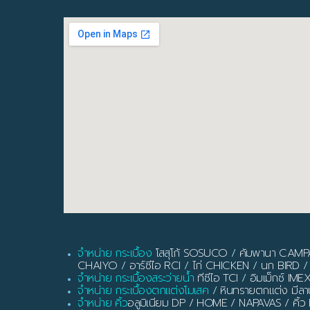
จำหน่าย กระเบื้อง
โสสุโก้ SOSUCO
/
คัมพานา CAM
CHAIYO
/
อาร์ซีไอ RCI
/
ไก่ CHICKEN
/
นก BIRD
/
จำหน่าย กระเบื้องสระว่ายน้ำ
ทีซีไอ TCI
/
อิมเม็กซ์ IME
จำหน่าย กระเบื้องตกแต่งโมเสค
/
หินทรายตกแต่ง มี
จำหน่าย คิ้ว
อลูมิเนียม DP / HOME / NAPAVAS / ค