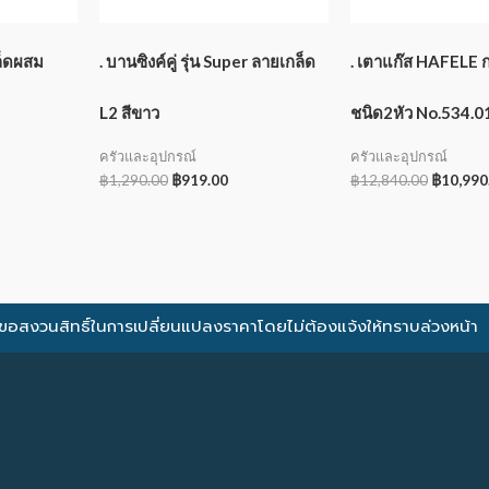
กล็ดผสม
. บานซิงค์คู่ รุ่น Super ลายเกล็ด
. เตาแก๊ส HAFELE 
L2 สีขาว
ชนิด2หัว No.534.0
ครัวและอุปกรณ์
ครัวและอุปกรณ์
฿
1,290.00
฿
919.00
฿
12,840.00
฿
10,990
ขอสงวนสิทธิ์ในการเปลี่ยนแปลงราคาโดยไม่ต้องแจ้งให้ทราบล่วงหน้า