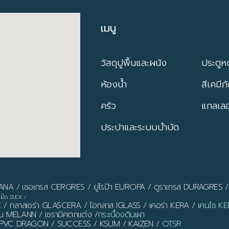
เมนู
เมนู
วัสดุปูพื้นและผนัง
ประตูหน
ห้องน้ำ
สีเคมีภ
ครัว
แกลเลอร
ประปาและระบบบำบัด
PANA
/
เซอเกรส CERGRES
/
ยูโรป้า EUROPA
/
ดูราเกรส DURAGRES
เป็ด DUCK
/
X
/
กลาสเซร่า GLASCERA
/
ไอกลาส IGLASS
/
เคอร่า KERA
/ เคนไซ KEN
ลาน MELANN
/
เซรามิคตกแต่ง
/กระเบื้องดินเผา
ิ้ว PVC DRAGON / SUCCESS / KSUM / KAIZEN
/ OTSR