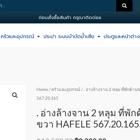
ก
อ
น
ส
ง
ซ
อ
ส
น
ค
า
ก
ร
ณ
า
ต
ด
ต
อ
แ
อ
ด
ม
น
ครัวและอุปกรณ์
ประปา ระบบบำบัดน้ำเสีย
ประตูและหน้าต่าง
Home
/
ครัวและอุปกรณ์
/ . อ่างล้างจาน 2 หลุม ที่พักด้
567.20.165
. อ่างล้างจาน 2 หลุม ที่พัก
ขวา HAFELE 567.20.165