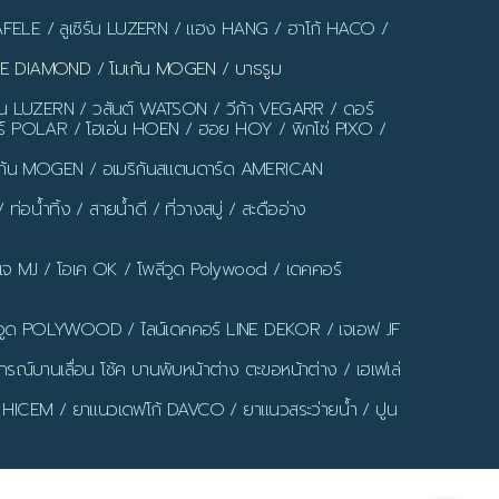
AFELE / ลูเซิร์น LUZERN / แฮง HANG / ฮาโก้ HACO /
LUE DIAMOND
/
โมเก้น MOGEN
/
บาธรูม
ร์น LUZERN / วสันต์ WATSON / วีก้า VEGARR / ดอร์
์ POLAR / โฮเอ่น HOEN / ฮอย HOY / พิกโซ่ PIXO /
มเก้น MOGEN / อเมริกันสแตนดาร์ด AMERICAN
น้ำทิ้ง / สายน้ำดี / ที่วางสบู่ / สะดืออ่าง
มเจ MJ / โอเค OK / โพลีวูด Polywood / เดคคอร์
ูด POLYWOOD / ไลน์เดคคอร์ LINE DEKOR / เจเอฟ JF
รณ์บานเลื่อน โช้ค บานพับหน้าต่าง ตะขอหน้าต่าง / เฮเฟเล่
 HICEM / ยาแนวเดฟโก้ DAVCO / ยาแนวสระว่ายน้ำ / ปูน