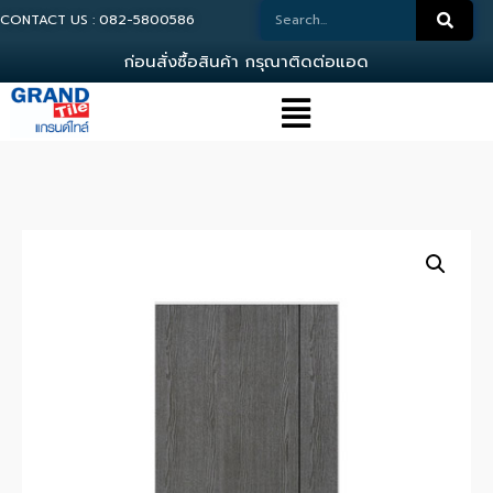
CONTACT US : 082-5800586
ก
อ
น
ส
ง
ซ
อ
ส
น
ค
า
ก
ร
ณ
า
ต
ด
ต
อ
แ
อ
ด
ม