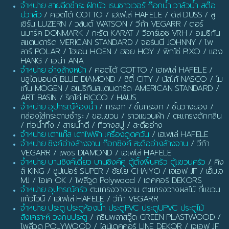
จำหน่าย สายฉีดชำระ ฝักบัว เรนชาวเวอร์ ก๊อกน้ำ วาล์วน้ำ สต๊อ
ปวาล์ว
/ คอตโต้ COTTO / เฮเฟเล่ HAFELE / ดัส DUSS / ลู
เซิร์น LUZERN / วสันต์ WATSON / วีก้า VEGARR / ดอร์
นมาร์ค DONMARK / กะรัต KARAT / วีอาร์เอช VRH / อเมริกัน
สแตนดาร์ด MERICAN STANDARD / จอร์นนี JOHNNY / โพ
ลาร์ POLAR / โฮเอ่น HOEN / ฮอย HOY / พิกโซ่ PIXO / แฮง
HANG / เอน่า ANA
จำหน่าย อ่างล้างหน้า
/ คอตโต้ COTTO / เฮเฟเล่ HAFELE /
บลูไดมอนด์ BLUE DIAMOND / ซิตี้ CITY / นัสโก้ NASCO / โม
เก้น MOGEN / อเมริกันสแตนดาร์ด AMERICAN STANDARD /
ART BASIN / ริคโค่ RICCO / HAUS
จำหน่าย อุปกรณ์ห้องน้ำ
/ กระจก / ชั้นกระจก / ชั้นวางของ /
กล่องใส่กระดาษชำระ / ขอแขวน / ราวแขวนผ้า / ตะแกรงดักกลิ่น
/ ท่อน้ำทิ้ง / สายน้ำดี / ที่วางสบู่ / สะดืออ่าง
จำหน่าย เตาแก๊ส เตาไฟฟ้า เครื่องดูดควัน
/ เฮเฟเล่ HAFELE
จำหน่าย ซิงค์อ่างล้างจาน ก๊อกซิงค์ สะดืออ่างล้างจาน
/ วีก้า
VEGARR / เพชร DIAMOND / เฮเฟเล่ HAFELE
จำหน่าย บานซิงค์เดี่ยว บานซิงค์คู่ ตู้ตั้งพื้นครัว ตู้แขวนครัว
/ คิง
ส์ KING / ซูปเปอร์ SUPER / ชัยโย CHAIYO / เจเอฟ JF / เอ็มเจ
MJ / โอเค OK / โพลีวูด Polywood / เดคคอร์ DEKORS
จำหน่าย อุปกรณ์ครัว
ตะแกรงวางจาน ตะแกรงวางผลไม้ ที่แขวน
แก้วไวน์ / เฮเฟเล่ HAFELE / วีก้า VEGARR
จำหน่าย ประตู ประตูห้องน้ำ ประตูPVC ประตูUPVC ประตูไม้
สังเคราะห์ วงกบประตู
/ กรีนพลาสวู๊ด GREEN PLASTWOOD /
โพลีวูด POLYWOOD / ไลน์เดคคอร์ LINE DEKOR / เจเอฟ JF