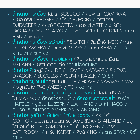
จำหน่าย กระเบื้อง
โสสุโก้ SOSUCO
/
คัมพานา CAMPANA
/
เซอเกรส CERGRES
/
ยูโรป้า EUROPA
/
ดูราเกรส
DURAGRES
/
คอตโต้ COTTO
/
อาร์เต้ ARTE
/
จาร์กัว
JAGUAR
/
ไชโย CHAIYO
/
อาร์ซีไอ RCI
/
ไก่ CHICKEN
/
นก
BIRD
/
เป็ด DUCK
/
จำหน่าย กระเบื้องสระว่ายน้ำ
ทีซีไอ TCI
/
อิมเม็กซ์ IMEX
/
กลาส
เซร่า GLASCERA
/
ไอกลาส IGLASS
/
เคอร่า KERA
/ เคนไซ
KENZAI / ซีซีที CCT
จำหน่าย กระเบื้องตกแต่งโมเสค
/
หินทรายตกแต่ง มีลาน
MELANN
/
เซรามิคตกแต่ง
/กระเบื้องดินเผา
จำหน่าย คิ้ว
อลูมิเนียม DP / HOME / NAPAVAS / คิ้ว PVC
DRAGON / SUCCESS / KSUM / KAIZEN
/ OTSR
จำหน่าย จมูกบันได
อลูมิเนียม DP / HOME / NAPAVAS / WVC
/ จมูกบันได PVC KAIZEN / TC
/ ชวากร
จำหน่าย อ่างอาบน้ำ ตู้อาบน้ำ ฉากกั้นห้องน้ำ
ไอสปา ISPA / มารี
โน MARINO
/ ก๊อกอ่างอาบน้ำ /
ก๊อกผสมอ่างอาบน้ำ
เฮเฟเล่
HAFELE / ลูเซิร์น LUZERN / แฮง HANG / ฮาโก้ HACO /
อเมริกันสแตนดาร์ด AMERICAN STANDARD
จำหน่าย สุขภัณฑ์ ชักโครก โถปัสสาวะชาย
/
คอตโต้
COTTO
/
อเมริกันสแตนดาร์ด AMERICAN STANDARD
/
บลู
ไดมอนด์ BLUE DIAMOND
/
โมเก้น MOGEN
/
บาธรูม
BATHROOM
/
กะรัต KARAT
/
คิงส์ KING
/ สตาร์ STAR / ซิตี้
CITY