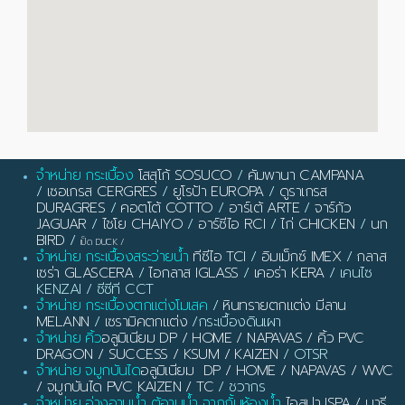
จำหน่าย กระเบื้อง
โสสุโก้ SOSUCO
/
คัมพานา CAMPANA
/
เซอเกรส CERGRES
/
ยูโรป้า EUROPA
/
ดูราเกรส
DURAGRES
/
คอตโต้ COTTO
/
อาร์เต้ ARTE
/
จาร์กัว
JAGUAR
/
ไชโย CHAIYO
/
อาร์ซีไอ RCI
/
ไก่ CHICKEN
/
นก
BIRD
/
เป็ด DUCK
/
จำหน่าย กระเบื้องสระว่ายน้ำ
ทีซีไอ TCI
/
อิมเม็กซ์ IMEX
/
กลาส
เซร่า GLASCERA
/
ไอกลาส IGLASS
/
เคอร่า KERA
/ เคนไซ
KENZAI / ซีซีที CCT
จำหน่าย กระเบื้องตกแต่งโมเสค
/
หินทรายตกแต่ง มีลาน
MELANN
/
เซรามิคตกแต่ง
/กระเบื้องดินเผา
จำหน่าย คิ้ว
อลูมิเนียม DP / HOME / NAPAVAS / คิ้ว PVC
DRAGON / SUCCESS / KSUM / KAIZEN
/ OTSR
จำหน่าย จมูกบันได
อลูมิเนียม DP / HOME / NAPAVAS / WVC
/ จมูกบันได PVC KAIZEN / TC
/ ชวากร
จำหน่าย อ่างอาบน้ำ ตู้อาบน้ำ ฉากกั้นห้องน้ำ
ไอสปา ISPA / มารี