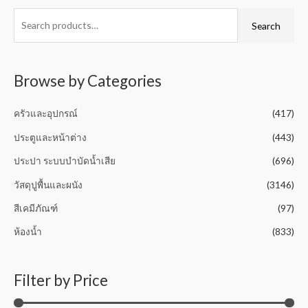
e
o
d
f
0
Search
5
o
u
t
o
f
5
Browse by Categories
ครัวและอุปกรณ์
(417)
ประตูและหน้าต่าง
(443)
ประปา ระบบบำบัดน้ำเสีย
(696)
วัสดุปูพื้นและผนัง
(3146)
สีเคมีภัณฑ์
(97)
ห้องน้ำ
(833)
Filter by Price