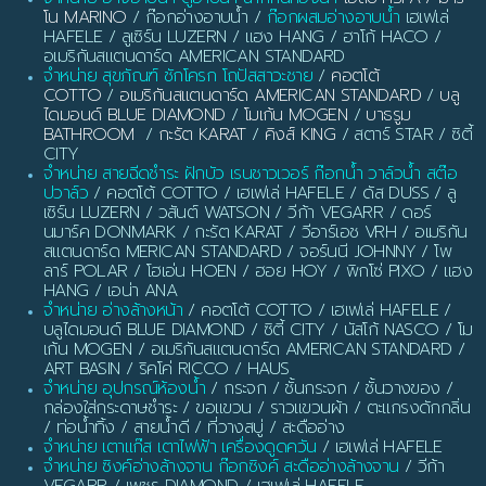
โน MARINO
/ ก๊อกอ่างอาบน้ำ /
ก๊อกผสมอ่างอาบน้ำ
เฮเฟเล่
HAFELE / ลูเซิร์น LUZERN / แฮง HANG / ฮาโก้ HACO /
อเมริกันสแตนดาร์ด AMERICAN STANDARD
จำหน่าย สุขภัณฑ์ ชักโครก โถปัสสาวะชาย
/
คอตโต้
COTTO
/
อเมริกันสแตนดาร์ด AMERICAN STANDARD
/
บลู
ไดมอนด์ BLUE DIAMOND
/
โมเก้น MOGEN
/
บาธรูม
BATHROOM
/
กะรัต KARAT
/
คิงส์ KING
/ สตาร์ STAR / ซิตี้
CITY
จำหน่าย สายฉีดชำระ ฝักบัว เรนชาวเวอร์ ก๊อกน้ำ วาล์วน้ำ สต๊อ
ปวาล์ว
/ คอตโต้ COTTO / เฮเฟเล่ HAFELE / ดัส DUSS / ลู
เซิร์น LUZERN / วสันต์ WATSON / วีก้า VEGARR / ดอร์
นมาร์ค DONMARK / กะรัต KARAT / วีอาร์เอช VRH / อเมริกัน
สแตนดาร์ด MERICAN STANDARD / จอร์นนี JOHNNY / โพ
ลาร์ POLAR / โฮเอ่น HOEN / ฮอย HOY / พิกโซ่ PIXO / แฮง
HANG / เอน่า ANA
จำหน่าย อ่างล้างหน้า
/ คอตโต้ COTTO / เฮเฟเล่ HAFELE /
บลูไดมอนด์ BLUE DIAMOND / ซิตี้ CITY / นัสโก้ NASCO / โม
เก้น MOGEN / อเมริกันสแตนดาร์ด AMERICAN STANDARD /
ART BASIN / ริคโค่ RICCO / HAUS
จำหน่าย อุปกรณ์ห้องน้ำ
/ กระจก / ชั้นกระจก / ชั้นวางของ /
กล่องใส่กระดาษชำระ / ขอแขวน / ราวแขวนผ้า / ตะแกรงดักกลิ่น
/ ท่อน้ำทิ้ง / สายน้ำดี / ที่วางสบู่ / สะดืออ่าง
จำหน่าย เตาแก๊ส เตาไฟฟ้า เครื่องดูดควัน
/ เฮเฟเล่ HAFELE
จำหน่าย ซิงค์อ่างล้างจาน ก๊อกซิงค์ สะดืออ่างล้างจาน
/ วีก้า
VEGARR / เพชร DIAMOND / เฮเฟเล่ HAFELE