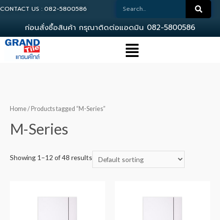
CONTACT US : 082-5800586
ก
อ
น
ส
ง
ซ
อ
ส
น
ค
า
ก
ร
ณ
า
ต
ด
ต
อ
แ
อ
ด
ม
น
0
8
2
-
5
8
0
0
5
8
6
Home
/ Products tagged “M-Series”
M-Series
Showing 1–12 of 48 results