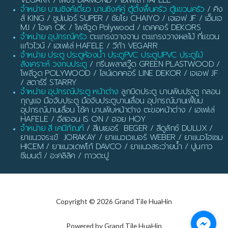
จำหน่าย บานซิงค์เดี่ยว บานซิงค์คู่ ตู้ตั้งพื้นครัว ตู้แขวนครัว
/ คิง
ส์ KING / ซูปเปอร์ SUPER / ชัยโย CHAIYO / เจเอฟ JF / เอ็มเจ
MJ / โอเค OK / โพลีวูด Polywood / เดคคอร์ DEKORS
จำหน่าย อุปกรณ์ครัว
ตะแกรงวางจาน ตะแกรงวางผลไม้ ที่แขวน
แก้วไวน์ / เฮเฟเล่ HAFELE / วีก้า VEGARR
จำหน่าย ประตู ประตูห้องน้ำ ประตูPVC ประตูUPVC ประตูไม้
สังเคราะห์ วงกบประตู
/ กรีนพลาสวู๊ด GREEN PLASTWOOD /
โพลีวูด POLYWOOD / ไลน์เดคคอร์ LINE DEKOR / เจเอฟ JF
/ สตาร์รี่ STARRY
จำหน่าย อุปกรณ์ประตู หน้าต่าง
ลูกบิดประตู บานพับประตู กลอน
กุญแจ มือจับประตู มือจับประตูบานเลื่อน อุปกรณ์บานเฟี้ยม
อุปกรณ์บานเลื่อน โช้ค บานพับหน้าต่าง ตะขอหน้าต่าง / เฮเฟเล่
HAFELE / อีสออน IS ON / ฮอย HOY
จำหน่าย สี เคมีภัณฑ์
/ สีเบเยอร์ BEGER / สีดูลักซ์ DULUX /
ยาแนวจระเข้ JORAKAY / ยาแนวเวเบอร์ WEBER / ยาแนวไฮเซม
HICEM / ยาแนวเดฟโก้ DAVCO / ยาแนวสระว่ายน้ำ / ปูนกาว
ซีเมนต์ / อะคลิลิค / กาวตะปู
Copyright © 2026 Grand Tile HuaHin
Powered by Grand Tile HuaHin