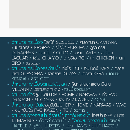
จำหน่าย กระเบื้อง
โสสุโก้ SOSUCO
/
คัมพานา CAMPANA
/
เซอเกรส CERGRES
/
ยูโรป้า EUROPA
/
ดูราเกรส
DURAGRES
/
คอตโต้ COTTO
/
อาร์เต้ ARTE
/
จาร์กัว
JAGUAR
/
ไชโย CHAIYO
/
อาร์ซีไอ RCI
/
ไก่ CHICKEN
/
นก
BIRD
/
เป็ด DUCK
/
จำหน่าย กระเบื้องสระว่ายน้ำ
ทีซีไอ TCI
/
อิมเม็กซ์ IMEX
/
กลาส
เซร่า GLASCERA
/
ไอกลาส IGLASS
/
เคอร่า KERA
/ เคนไซ
KENZAI / ซีซีที CCT
จำหน่าย กระเบื้องตกแต่งโมเสค
/
หินทรายตกแต่ง มีลาน
MELANN
/
เซรามิคตกแต่ง
/กระเบื้องดินเผา
จำหน่าย คิ้ว
อลูมิเนียม DP / HOME / NAPAVAS / คิ้ว PVC
DRAGON / SUCCESS / KSUM / KAIZEN
/ OTSR
จำหน่าย จมูกบันได
อลูมิเนียม DP / HOME / NAPAVAS / WVC
/ จมูกบันได PVC KAIZEN / TC
/ ชวากร
จำหน่าย อ่างอาบน้ำ ตู้อาบน้ำ ฉากกั้นห้องน้ำ
ไอสปา ISPA / มารี
โน MARINO
/ ก๊อกอ่างอาบน้ำ /
ก๊อกผสมอ่างอาบน้ำ
เฮเฟเล่
HAFELE / ลูเซิร์น LUZERN / แฮง HANG / ฮาโก้ HACO /