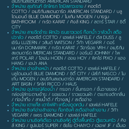
อเมริกันสแตนดาร์ด AMERICAN STANDARD
จำหน่าย สุขภัณฑ์ ชักโครก โถปัสสาวะชาย
/
คอตโต้
COTTO
/
อเมริกันสแตนดาร์ด AMERICAN STANDARD
/
บลู
ไดมอนด์ BLUE DIAMOND
/
โมเก้น MOGEN
/
บาธรูม
BATHROOM
/
กะรัต KARAT
/
คิงส์ KING
/ สตาร์ STAR / ซิตี้
CITY
จำหน่าย สายฉีดชำระ ฝักบัว เรนชาวเวอร์ ก๊อกน้ำ วาล์วน้ำ สต๊อ
ปวาล์ว
/ คอตโต้ COTTO / เฮเฟเล่ HAFELE / ดัส DUSS / ลู
เซิร์น LUZERN / วสันต์ WATSON / วีก้า VEGARR / ดอร์
นมาร์ค DONMARK / กะรัต KARAT / วีอาร์เอช VRH / อเมริกัน
สแตนดาร์ด MERICAN STANDARD / จอร์นนี JOHNNY / โพ
ลาร์ POLAR / โฮเอ่น HOEN / ฮอย HOY / พิกโซ่ PIXO / แฮง
HANG / เอน่า ANA
จำหน่าย อ่างล้างหน้า
/ คอตโต้ COTTO / เฮเฟเล่ HAFELE /
บลูไดมอนด์ BLUE DIAMOND / ซิตี้ CITY / นัสโก้ NASCO / โม
เก้น MOGEN / อเมริกันสแตนดาร์ด AMERICAN STANDARD /
ART BASIN / ริคโค่ RICCO / HAUS
จำหน่าย อุปกรณ์ห้องน้ำ
/ กระจก / ชั้นกระจก / ชั้นวางของ /
กล่องใส่กระดาษชำระ / ขอแขวน / ราวแขวนผ้า / ตะแกรงดักกลิ่น
/ ท่อน้ำทิ้ง / สายน้ำดี / ที่วางสบู่ / สะดืออ่าง
จำหน่าย เตาแก๊ส เตาไฟฟ้า เครื่องดูดควัน
/ เฮเฟเล่ HAFELE
จำหน่าย ซิงค์อ่างล้างจาน ก๊อกซิงค์ สะดืออ่างล้างจาน
/ วีก้า
VEGARR / เพชร DIAMOND / เฮเฟเล่ HAFELE
จำหน่าย บานซิงค์เดี่ยว บานซิงค์คู่ ตู้ตั้งพื้นครัว ตู้แขวนครัว
/ คิง
ส์ KING / ซูปเปอร์ SUPER / ชัยโย CHAIYO / เจเอฟ JF / เอ็มเจ