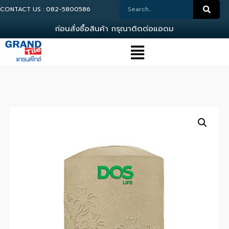
CONTACT US : 082-5800586
ก
อ
น
ส
ง
ซ
อ
ส
น
ค
า
ก
ร
ณ
า
ต
ด
ต
อ
แ
อ
ด
ม
น