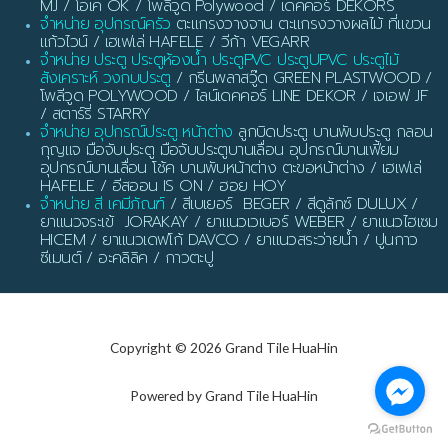
MJ / โอเค OK / โพลีวูด Polywood / เดคคอร์ DEKORS
จำหน่าย อุปกรณ์ครัว
ตะแกรงวางจาน ตะแกรงวางผลไม้ ที่แขวน
แก้วไวน์ / เฮเฟเล่ HAFELE / วีก้า VEGARR
จำหน่าย ประตู ประตูห้องน้ำ ประตูPVC ประตูUPVC ประตูไม้
สังเคราะห์ วงกบประตู
/ กรีนพลาสวู๊ด GREEN PLASTWOOD /
โพลีวูด POLYWOOD / ไลน์เดคคอร์ LINE DEKOR / เจเอฟ JF
/ สตาร์รี่ STARRY
จำหน่าย อุปกรณ์ประตู หน้าต่าง
ลูกบิดประตู บานพับประตู กลอน
กุญแจ มือจับประตู มือจับประตูบานเลื่อน อุปกรณ์บานเฟี้ยม
อุปกรณ์บานเลื่อน โช้ค บานพับหน้าต่าง ตะขอหน้าต่าง / เฮเฟเล่
HAFELE / อีสออน IS ON / ฮอย HOY
จำหน่าย สี เคมีภัณฑ์
/ สีเบเยอร์ BEGER / สีดูลักซ์ DULUX /
ยาแนวจระเข้ JORAKAY / ยาแนวเวเบอร์ WEBER / ยาแนวไฮเซม
HICEM / ยาแนวเดฟโก้ DAVCO / ยาแนวสระว่ายน้ำ / ปูนกาว
ซีเมนต์ / อะคลิลิค / กาวตะปู
Copyright © 2026 Grand Tile HuaHin
Powered by Grand Tile HuaHin