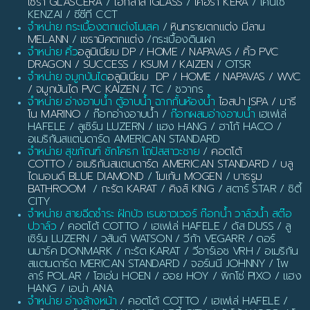
เซร่า GLASCERA
/
ไอกลาส IGLASS
/
เคอร่า KERA
/ เคนไซ
KENZAI / ซีซีที CCT
จำหน่าย กระเบื้องตกแต่งโมเสค
/
หินทรายตกแต่ง มีลาน
MELANN
/
เซรามิคตกแต่ง
/กระเบื้องดินเผา
จำหน่าย คิ้ว
อลูมิเนียม DP / HOME / NAPAVAS / คิ้ว PVC
DRAGON / SUCCESS / KSUM / KAIZEN
/ OTSR
จำหน่าย จมูกบันได
อลูมิเนียม DP / HOME / NAPAVAS / WVC
/ จมูกบันได PVC KAIZEN / TC
/ ชวากร
จำหน่าย อ่างอาบน้ำ ตู้อาบน้ำ ฉากกั้นห้องน้ำ
ไอสปา ISPA / มารี
โน MARINO
/ ก๊อกอ่างอาบน้ำ /
ก๊อกผสมอ่างอาบน้ำ
เฮเฟเล่
HAFELE / ลูเซิร์น LUZERN / แฮง HANG / ฮาโก้ HACO /
อเมริกันสแตนดาร์ด AMERICAN STANDARD
จำหน่าย สุขภัณฑ์ ชักโครก โถปัสสาวะชาย
/
คอตโต้
COTTO
/
อเมริกันสแตนดาร์ด AMERICAN STANDARD
/
บลู
ไดมอนด์ BLUE DIAMOND
/
โมเก้น MOGEN
/
บาธรูม
BATHROOM
/
กะรัต KARAT
/
คิงส์ KING
/ สตาร์ STAR / ซิตี้
CITY
จำหน่าย สายฉีดชำระ ฝักบัว เรนชาวเวอร์ ก๊อกน้ำ วาล์วน้ำ สต๊อ
ปวาล์ว
/ คอตโต้ COTTO / เฮเฟเล่ HAFELE / ดัส DUSS / ลู
เซิร์น LUZERN / วสันต์ WATSON / วีก้า VEGARR / ดอร์
นมาร์ค DONMARK / กะรัต KARAT / วีอาร์เอช VRH / อเมริกัน
สแตนดาร์ด MERICAN STANDARD / จอร์นนี JOHNNY / โพ
ลาร์ POLAR / โฮเอ่น HOEN / ฮอย HOY / พิกโซ่ PIXO / แฮง
HANG / เอน่า ANA
จำหน่าย อ่างล้างหน้า
/ คอตโต้ COTTO / เฮเฟเล่ HAFELE /