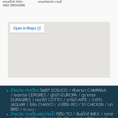
แกรนด์ไทล์ หัวหิน
แกรนด์เซรามิค ราชบุรี
082-5800586
จำหน่าย กระเบื้อง
โสสุโก้ SOSUCO
/
คัมพานา CAMPANA
/
เซอเกรส CERGRES
/
ยูโรป้า EUROPA
/
ดูราเกรส
DURAGRES
/
คอตโต้ COTTO
/
อาร์เต้ ARTE
/
จาร์กัว
JAGUAR
/
ไชโย CHAIYO
/
อาร์ซีไอ RCI
/
ไก่ CHICKEN
/
นก
BIRD
/
เป็ด DUCK
/
จำหน่าย กระเบื้องสระว่ายน้ำ
ทีซีไอ TCI
/
อิมเม็กซ์ IMEX
/
กลาส