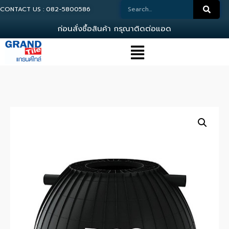
CONTACT US : 082-5800586
ก
อ
น
ส
ง
ซ
อ
ส
น
ค
า
ก
ร
ณ
า
ต
ด
ต
อ
แ
อ
ด
ม