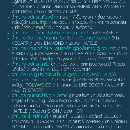
บลูไดมอนด์ BLUE DIAMOND / ซิตี้ CITY / นัสโก้ NASCO / โม
เก้น MOGEN / อเมริกันสแตนดาร์ด AMERICAN STANDARD /
ART BASIN / ริคโค่ RICCO / HAUS
จำหน่าย อุปกรณ์ห้องน้ำ
/ กระจก / ชั้นกระจก / ชั้นวางของ /
กล่องใส่กระดาษชำระ / ขอแขวน / ราวแขวนผ้า / ตะแกรงดักกลิ่น
/ ท่อน้ำทิ้ง / สายน้ำดี / ที่วางสบู่ / สะดืออ่าง
จำหน่าย เตาแก๊ส เตาไฟฟ้า เครื่องดูดควัน
/ เฮเฟเล่ HAFELE
จำหน่าย ซิงค์อ่างล้างจาน ก๊อกซิงค์ สะดืออ่างล้างจาน
/ วีก้า
VEGARR / เพชร DIAMOND / เฮเฟเล่ HAFELE
จำหน่าย บานซิงค์เดี่ยว บานซิงค์คู่ ตู้ตั้งพื้นครัว ตู้แขวนครัว
/ คิง
ส์ KING / ซูปเปอร์ SUPER / ชัยโย CHAIYO / เจเอฟ JF / เอ็มเจ
MJ / โอเค OK / โพลีวูด Polywood / เดคคอร์ DEKORS
จำหน่าย อุปกรณ์ครัว
ตะแกรงวางจาน ตะแกรงวางผลไม้ ที่แขวน
แก้วไวน์ / เฮเฟเล่ HAFELE / วีก้า VEGARR
จำหน่าย ประตู ประตูห้องน้ำ ประตูPVC ประตูUPVC ประตูไม้
สังเคราะห์ วงกบประตู
/ กรีนพลาสวู๊ด GREEN PLASTWOOD /
โพลีวูด POLYWOOD / ไลน์เดคคอร์ LINE DEKOR / เจเอฟ JF
/ สตาร์รี่ STARRY
จำหน่าย อุปกรณ์ประตู หน้าต่าง
ลูกบิดประตู บานพับประตู กลอน
กุญแจ มือจับประตู มือจับประตูบานเลื่อน อุปกรณ์บานเฟี้ยม
อุปกรณ์บานเลื่อน โช้ค บานพับหน้าต่าง ตะขอหน้าต่าง / เฮเฟเล่
HAFELE / อีสออน IS ON / ฮอย HOY
จำหน่าย สี เคมีภัณฑ์
/ สีเบเยอร์ BEGER / สีดูลักซ์ DULUX /
ยาแนวจระเข้ JORAKAY / ยาแนวเวเบอร์ WEBER / ยาแนวไฮเซม
HICEM / ยาแนวเดฟโก้ DAVCO / ยาแนวสระว่ายน้ำ / ปูนกาว