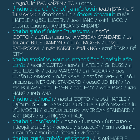
/ จมูกบันได PVC KAIZEN / TC
/ ชวากร
จำหน่าย อ่างอาบน้ำ ตู้อาบน้ำ ฉากกั้นห้องน้ำ
ไอสปา ISPA / มารี
โน MARINO
/ ก๊อกอ่างอาบน้ำ /
ก๊อกผสมอ่างอาบน้ำ
เฮเฟเล่
HAFELE / ลูเซิร์น LUZERN / แฮง HANG / ฮาโก้ HACO /
อเมริกันสแตนดาร์ด AMERICAN STANDARD
จำหน่าย สุขภัณฑ์ ชักโครก โถปัสสาวะชาย
/
คอตโต้
COTTO
/
อเมริกันสแตนดาร์ด AMERICAN STANDARD
/
บลู
ไดมอนด์ BLUE DIAMOND
/
โมเก้น MOGEN
/
บาธรูม
BATHROOM
/
กะรัต KARAT
/
คิงส์ KING
/ สตาร์ STAR / ซิตี้
CITY
จำหน่าย สายฉีดชำระ ฝักบัว เรนชาวเวอร์ ก๊อกน้ำ วาล์วน้ำ สต๊อ
ปวาล์ว
/ คอตโต้ COTTO / เฮเฟเล่ HAFELE / ดัส DUSS / ลู
เซิร์น LUZERN / วสันต์ WATSON / วีก้า VEGARR / ดอร์
นมาร์ค DONMARK / กะรัต KARAT / วีอาร์เอช VRH / อเมริกัน
สแตนดาร์ด MERICAN STANDARD / จอร์นนี JOHNNY / โพ
ลาร์ POLAR / โฮเอ่น HOEN / ฮอย HOY / พิกโซ่ PIXO / แฮง
HANG / เอน่า ANA
จำหน่าย อ่างล้างหน้า
/ คอตโต้ COTTO / เฮเฟเล่ HAFELE /
บลูไดมอนด์ BLUE DIAMOND / ซิตี้ CITY / นัสโก้ NASCO / โม
เก้น MOGEN / อเมริกันสแตนดาร์ด AMERICAN STANDARD /
ART BASIN / ริคโค่ RICCO / HAUS
จำหน่าย อุปกรณ์ห้องน้ำ
/ กระจก / ชั้นกระจก / ชั้นวางของ /
กล่องใส่กระดาษชำระ / ขอแขวน / ราวแขวนผ้า / ตะแกรงดักกลิ่น
/ ท่อน้ำทิ้ง / สายน้ำดี / ที่วางสบู่ / สะดืออ่าง
จำหน่าย เตาแก๊ส เตาไฟฟ้า เครื่องดูดควัน
/ เฮเฟเล่ HAFELE