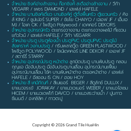
จำหน่าย ซิงค์อ่างล้างจาน ก๊อกซิงค์ สะดืออ่างล้างจาน
/ วีก้า
VEGARR / เพชร DIAMOND / เฮเฟเล่ HAFELE
จำหน่าย บานซิงค์เดี่ยว บานซิงค์คู่ ตู้ตั้งพื้นครัว ตู้แขวนครัว
/ คิง
ส์ KING / ซูปเปอร์ SUPER / ชัยโย CHAIYO / เจเอฟ JF / เอ็มเจ
MJ / โอเค OK / โพลีวูด Polywood / เดคคอร์ DEKORS
จำหน่าย อุปกรณ์ครัว
ตะแกรงวางจาน ตะแกรงวางผลไม้ ที่แขวน
แก้วไวน์ / เฮเฟเล่ HAFELE / วีก้า VEGARR
จำหน่าย ประตู ประตูห้องน้ำ ประตูPVC ประตูUPVC ประตูไม้
สังเคราะห์ วงกบประตู
/ กรีนพลาสวู๊ด GREEN PLASTWOOD /
โพลีวูด POLYWOOD / ไลน์เดคคอร์ LINE DEKOR / เจเอฟ JF
/ สตาร์รี่ STARRY
จำหน่าย อุปกรณ์ประตู หน้าต่าง
ลูกบิดประตู บานพับประตู กลอน
กุญแจ มือจับประตู มือจับประตูบานเลื่อน อุปกรณ์บานเฟี้ยม
อุปกรณ์บานเลื่อน โช้ค บานพับหน้าต่าง ตะขอหน้าต่าง / เฮเฟเล่
HAFELE / อีสออน IS ON / ฮอย HOY
จำหน่าย สี เคมีภัณฑ์
/ สีเบเยอร์ BEGER / สีดูลักซ์ DULUX /
ยาแนวจระเข้ JORAKAY / ยาแนวเวเบอร์ WEBER / ยาแนวไฮเซม
HICEM / ยาแนวเดฟโก้ DAVCO / ยาแนวสระว่ายน้ำ / ปูนกาว
ซีเมนต์ / อะคลิลิค / กาวตะปู
Copyright © 2026 Grand Tile HuaHin