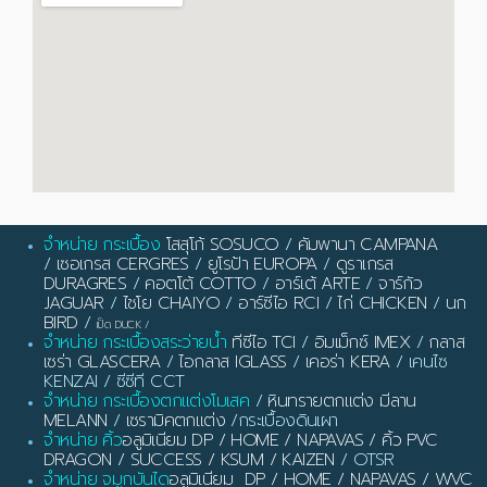
จำหน่าย กระเบื้อง
โสสุโก้ SOSUCO
/
คัมพานา CAMPANA
/
เซอเกรส CERGRES
/
ยูโรป้า EUROPA
/
ดูราเกรส
DURAGRES
/
คอตโต้ COTTO
/
อาร์เต้ ARTE
/
จาร์กัว
JAGUAR
/
ไชโย CHAIYO
/
อาร์ซีไอ RCI
/
ไก่ CHICKEN
/
นก
BIRD
/
เป็ด DUCK
/
จำหน่าย กระเบื้องสระว่ายน้ำ
ทีซีไอ TCI
/
อิมเม็กซ์ IMEX
/
กลาส
เซร่า GLASCERA
/
ไอกลาส IGLASS
/
เคอร่า KERA
/ เคนไซ
KENZAI / ซีซีที CCT
จำหน่าย กระเบื้องตกแต่งโมเสค
/
หินทรายตกแต่ง มีลาน
MELANN
/
เซรามิคตกแต่ง
/กระเบื้องดินเผา
จำหน่าย คิ้ว
อลูมิเนียม DP / HOME / NAPAVAS / คิ้ว PVC
DRAGON / SUCCESS / KSUM / KAIZEN
/ OTSR
จำหน่าย จมูกบันได
อลูมิเนียม DP / HOME / NAPAVAS / WVC