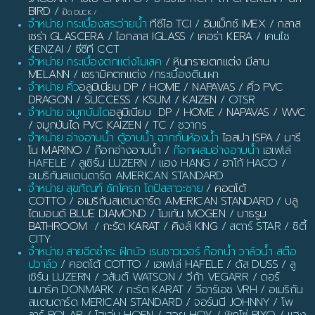
BIRD
/
เป็ด DUCK
/
จำหน่าย กระเบื้องสระว่ายน้ำ
ทีซีไอ TCI
/
อิมเม็กซ์ IMEX
/
กลาส
เซร่า GLASCERA
/
ไอกลาส IGLASS
/
เคอร่า KERA
/ เคนไซ
KENZAI / ซีซีที CCT
จำหน่าย กระเบื้องตกแต่งโมเสค
/
หินทรายตกแต่ง มีลาน
MELANN
/
เซรามิคตกแต่ง
/กระเบื้องดินเผา
จำหน่าย คิ้ว
อลูมิเนียม DP / HOME / NAPAVAS / คิ้ว PVC
DRAGON / SUCCESS / KSUM / KAIZEN
/ OTSR
จำหน่าย จมูกบันได
อลูมิเนียม DP / HOME / NAPAVAS / WVC
/ จมูกบันได PVC KAIZEN / TC
/ ชวากร
จำหน่าย อ่างอาบน้ำ ตู้อาบน้ำ ฉากกั้นห้องน้ำ
ไอสปา ISPA / มารี
โน MARINO
/ ก๊อกอ่างอาบน้ำ /
ก๊อกผสมอ่างอาบน้ำ
เฮเฟเล่
HAFELE / ลูเซิร์น LUZERN / แฮง HANG / ฮาโก้ HACO /
อเมริกันสแตนดาร์ด AMERICAN STANDARD
จำหน่าย สุขภัณฑ์ ชักโครก โถปัสสาวะชาย
/
คอตโต้
COTTO
/
อเมริกันสแตนดาร์ด AMERICAN STANDARD
/
บลู
ไดมอนด์ BLUE DIAMOND
/
โมเก้น MOGEN
/
บาธรูม
BATHROOM
/
กะรัต KARAT
/
คิงส์ KING
/ สตาร์ STAR / ซิตี้
CITY
จำหน่าย สายฉีดชำระ ฝักบัว เรนชาวเวอร์ ก๊อกน้ำ วาล์วน้ำ สต๊อ
ปวาล์ว
/ คอตโต้ COTTO / เฮเฟเล่ HAFELE / ดัส DUSS / ลู
เซิร์น LUZERN / วสันต์ WATSON / วีก้า VEGARR / ดอร์
นมาร์ค DONMARK / กะรัต KARAT / วีอาร์เอช VRH / อเมริกัน
สแตนดาร์ด MERICAN STANDARD / จอร์นนี JOHNNY / โพ
ลาร์ POLAR / โฮเอ่น HOEN / ฮอย HOY / พิกโซ่ PIXO / แฮง