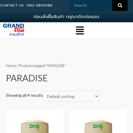
CONTACT US : 082-5800586
ก
อ
น
ส
ง
ซ
อ
ส
น
ค
า
ก
ร
ณ
า
ต
ด
ต
อ
แ
อ
ด
ม
Home
/ Products tagged “PARADISE”
PARADISE
Showing all 4 results