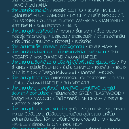
HANG / เอน่า ANA
จำหน่าย อ่างล้างหน้า
/ คอตโต้ COTTO / เฮเฟเล่ HAFELE /
บลูไดมอนด์ BLUE DIAMOND / ซิตี้ CITY / นัสโก้ NASCO / โม
เก้น MOGEN / อเมริกันสแตนดาร์ด AMERICAN STANDARD /
ART BASIN / ริคโค่ RICCO / HAUS
จำหน่าย อุปกรณ์ห้องน้ำ
/ กระจก / ชั้นกระจก / ชั้นวางของ /
กล่องใส่กระดาษชำระ / ขอแขวน / ราวแขวนผ้า / ตะแกรงดักกลิ่น
/ ท่อน้ำทิ้ง / สายน้ำดี / ที่วางสบู่ / สะดืออ่าง
จำหน่าย เตาแก๊ส เตาไฟฟ้า เครื่องดูดควัน
/ เฮเฟเล่ HAFELE
จำหน่าย ซิงค์อ่างล้างจาน ก๊อกซิงค์ สะดืออ่างล้างจาน
/ วีก้า
VEGARR / เพชร DIAMOND / เฮเฟเล่ HAFELE
จำหน่าย บานซิงค์เดี่ยว บานซิงค์คู่ ตู้ตั้งพื้นครัว ตู้แขวนครัว
/ คิง
ส์ KING / ซูปเปอร์ SUPER / ชัยโย CHAIYO / เจเอฟ JF / เอ็มเจ
MJ / โอเค OK / โพลีวูด Polywood / เดคคอร์ DEKORS
จำหน่าย อุปกรณ์ครัว
ตะแกรงวางจาน ตะแกรงวางผลไม้ ที่แขวน
แก้วไวน์ / เฮเฟเล่ HAFELE / วีก้า VEGARR
จำหน่าย ประตู ประตูห้องน้ำ ประตูPVC ประตูUPVC ประตูไม้
สังเคราะห์ วงกบประตู
/ กรีนพลาสวู๊ด GREEN PLASTWOOD /
โพลีวูด POLYWOOD / ไลน์เดคคอร์ LINE DEKOR / เจเอฟ JF
/ สตาร์รี่ STARRY
จำหน่าย อุปกรณ์ประตู หน้าต่าง
ลูกบิดประตู บานพับประตู กลอน
กุญแจ มือจับประตู มือจับประตูบานเลื่อน อุปกรณ์บานเฟี้ยม
อุปกรณ์บานเลื่อน โช้ค บานพับหน้าต่าง ตะขอหน้าต่าง / เฮเฟเล่
HAFELE / อีสออน IS ON / ฮอย HOY