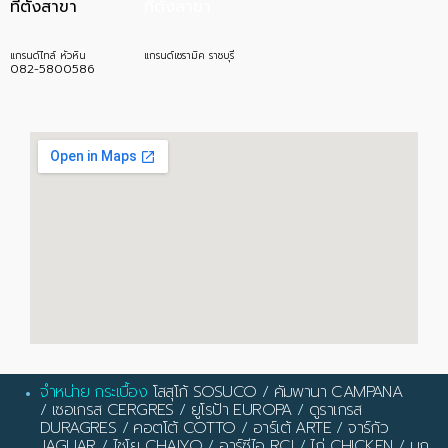
ที่ตั้งสาขา
ที่ตั้งสาขา
แกรนด์ไทล์ หัวหิน
แกรนด์เซรามิค ราชบุรี
082-5800586
จำหน่าย กระเบื้อง
โสสุโก้ SOSUCO
/
คัมพานา CAMPANA
/
เซอเกรส CERGRES
/
ยูโรป้า EUROPA
/
ดูราเกรส
DURAGRES
/
คอตโต้ COTTO
/
อาร์เต้ ARTE
/
จาร์กัว
JAGUAR
/
ไชโย CHAIYO
/
อาร์ซีไอ RCI
/
ไก่ CHICKEN
/
นก