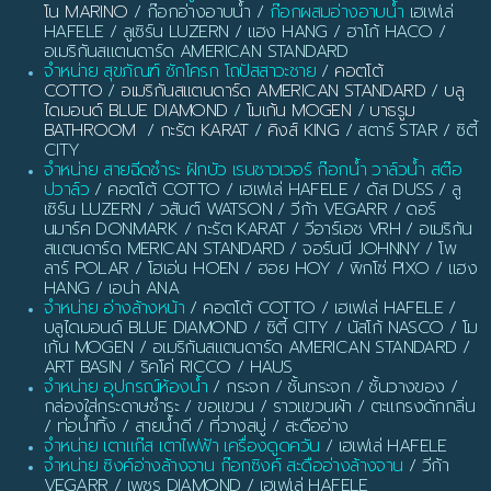
โน MARINO
/ ก๊อกอ่างอาบน้ำ /
ก๊อกผสมอ่างอาบน้ำ
เฮเฟเล่
HAFELE / ลูเซิร์น LUZERN / แฮง HANG / ฮาโก้ HACO /
อเมริกันสแตนดาร์ด AMERICAN STANDARD
จำหน่าย สุขภัณฑ์ ชักโครก โถปัสสาวะชาย
/
คอตโต้
COTTO
/
อเมริกันสแตนดาร์ด AMERICAN STANDARD
/
บลู
ไดมอนด์ BLUE DIAMOND
/
โมเก้น MOGEN
/
บาธรูม
BATHROOM
/
กะรัต KARAT
/
คิงส์ KING
/ สตาร์ STAR / ซิตี้
CITY
จำหน่าย สายฉีดชำระ ฝักบัว เรนชาวเวอร์ ก๊อกน้ำ วาล์วน้ำ สต๊อ
ปวาล์ว
/ คอตโต้ COTTO / เฮเฟเล่ HAFELE / ดัส DUSS / ลู
เซิร์น LUZERN / วสันต์ WATSON / วีก้า VEGARR / ดอร์
นมาร์ค DONMARK / กะรัต KARAT / วีอาร์เอช VRH / อเมริกัน
สแตนดาร์ด MERICAN STANDARD / จอร์นนี JOHNNY / โพ
ลาร์ POLAR / โฮเอ่น HOEN / ฮอย HOY / พิกโซ่ PIXO / แฮง
HANG / เอน่า ANA
จำหน่าย อ่างล้างหน้า
/ คอตโต้ COTTO / เฮเฟเล่ HAFELE /
บลูไดมอนด์ BLUE DIAMOND / ซิตี้ CITY / นัสโก้ NASCO / โม
เก้น MOGEN / อเมริกันสแตนดาร์ด AMERICAN STANDARD /
ART BASIN / ริคโค่ RICCO / HAUS
จำหน่าย อุปกรณ์ห้องน้ำ
/ กระจก / ชั้นกระจก / ชั้นวางของ /
กล่องใส่กระดาษชำระ / ขอแขวน / ราวแขวนผ้า / ตะแกรงดักกลิ่น
/ ท่อน้ำทิ้ง / สายน้ำดี / ที่วางสบู่ / สะดืออ่าง
จำหน่าย เตาแก๊ส เตาไฟฟ้า เครื่องดูดควัน
/ เฮเฟเล่ HAFELE
จำหน่าย ซิงค์อ่างล้างจาน ก๊อกซิงค์ สะดืออ่างล้างจาน
/ วีก้า
VEGARR / เพชร DIAMOND / เฮเฟเล่ HAFELE