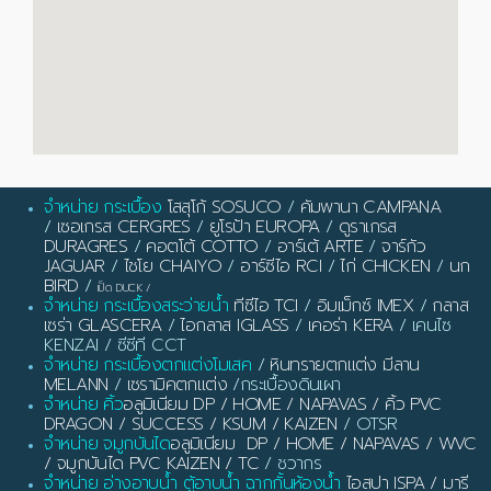
จำหน่าย กระเบื้อง
โสสุโก้ SOSUCO
/
คัมพานา CAMPANA
/
เซอเกรส CERGRES
/
ยูโรป้า EUROPA
/
ดูราเกรส
DURAGRES
/
คอตโต้ COTTO
/
อาร์เต้ ARTE
/
จาร์กัว
JAGUAR
/
ไชโย CHAIYO
/
อาร์ซีไอ RCI
/
ไก่ CHICKEN
/
นก
BIRD
/
เป็ด DUCK
/
จำหน่าย กระเบื้องสระว่ายน้ำ
ทีซีไอ TCI
/
อิมเม็กซ์ IMEX
/
กลาส
เซร่า GLASCERA
/
ไอกลาส IGLASS
/
เคอร่า KERA
/ เคนไซ
KENZAI / ซีซีที CCT
จำหน่าย กระเบื้องตกแต่งโมเสค
/
หินทรายตกแต่ง มีลาน
MELANN
/
เซรามิคตกแต่ง
/กระเบื้องดินเผา
จำหน่าย คิ้ว
อลูมิเนียม DP / HOME / NAPAVAS / คิ้ว PVC
DRAGON / SUCCESS / KSUM / KAIZEN
/ OTSR
จำหน่าย จมูกบันได
อลูมิเนียม DP / HOME / NAPAVAS / WVC
/ จมูกบันได PVC KAIZEN / TC
/ ชวากร
จำหน่าย อ่างอาบน้ำ ตู้อาบน้ำ ฉากกั้นห้องน้ำ
ไอสปา ISPA / มารี