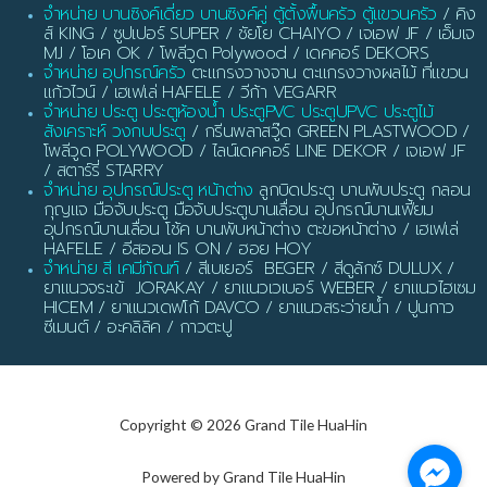
จำหน่าย บานซิงค์เดี่ยว บานซิงค์คู่ ตู้ตั้งพื้นครัว ตู้แขวนครัว
/ คิง
ส์ KING / ซูปเปอร์ SUPER / ชัยโย CHAIYO / เจเอฟ JF / เอ็มเจ
MJ / โอเค OK / โพลีวูด Polywood / เดคคอร์ DEKORS
จำหน่าย อุปกรณ์ครัว
ตะแกรงวางจาน ตะแกรงวางผลไม้ ที่แขวน
แก้วไวน์ / เฮเฟเล่ HAFELE / วีก้า VEGARR
จำหน่าย ประตู ประตูห้องน้ำ ประตูPVC ประตูUPVC ประตูไม้
สังเคราะห์ วงกบประตู
/ กรีนพลาสวู๊ด GREEN PLASTWOOD /
โพลีวูด POLYWOOD / ไลน์เดคคอร์ LINE DEKOR / เจเอฟ JF
/ สตาร์รี่ STARRY
จำหน่าย อุปกรณ์ประตู หน้าต่าง
ลูกบิดประตู บานพับประตู กลอน
กุญแจ มือจับประตู มือจับประตูบานเลื่อน อุปกรณ์บานเฟี้ยม
อุปกรณ์บานเลื่อน โช้ค บานพับหน้าต่าง ตะขอหน้าต่าง / เฮเฟเล่
HAFELE / อีสออน IS ON / ฮอย HOY
จำหน่าย สี เคมีภัณฑ์
/ สีเบเยอร์ BEGER / สีดูลักซ์ DULUX /
ยาแนวจระเข้ JORAKAY / ยาแนวเวเบอร์ WEBER / ยาแนวไฮเซม
HICEM / ยาแนวเดฟโก้ DAVCO / ยาแนวสระว่ายน้ำ / ปูนกาว
ซีเมนต์ / อะคลิลิค / กาวตะปู
Copyright © 2026 Grand Tile HuaHin
Powered by Grand Tile HuaHin