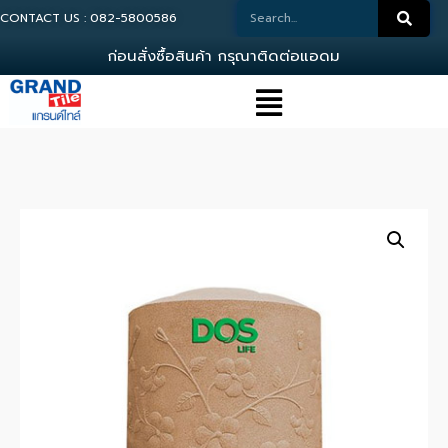
CONTACT US : 082-5800586
ก
อ
น
ส
ง
ซ
อ
ส
น
ค
า
ก
ร
ณ
า
ต
ด
ต
อ
แ
อ
ด
ม
น