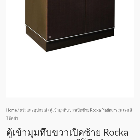
Home
/
ครัวและอุปกรณ์
/ ตู้เข้ามุมทึบขวาเปิดซ้าย Rocka Platinum รุ่น เจด สี
โอ๊คดำ
ตู้เข้ามุมทึบขวาเปิดซ้าย Rocka