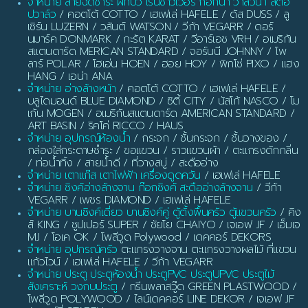
จำหน่าย สายฉีดชำระ ฝักบัว เรนชาวเวอร์ ก๊อกน้ำ วาล์วน้ำ สต๊อ
ปวาล์ว
/ คอตโต้ COTTO / เฮเฟเล่ HAFELE / ดัส DUSS / ลู
เซิร์น LUZERN / วสันต์ WATSON / วีก้า VEGARR / ดอร์
นมาร์ค DONMARK / กะรัต KARAT / วีอาร์เอช VRH / อเมริกัน
สแตนดาร์ด MERICAN STANDARD / จอร์นนี JOHNNY / โพ
ลาร์ POLAR / โฮเอ่น HOEN / ฮอย HOY / พิกโซ่ PIXO / แฮง
HANG / เอน่า ANA
จำหน่าย อ่างล้างหน้า
/ คอตโต้ COTTO / เฮเฟเล่ HAFELE /
บลูไดมอนด์ BLUE DIAMOND / ซิตี้ CITY / นัสโก้ NASCO / โม
เก้น MOGEN / อเมริกันสแตนดาร์ด AMERICAN STANDARD /
ART BASIN / ริคโค่ RICCO / HAUS
จำหน่าย อุปกรณ์ห้องน้ำ
/ กระจก / ชั้นกระจก / ชั้นวางของ /
กล่องใส่กระดาษชำระ / ขอแขวน / ราวแขวนผ้า / ตะแกรงดักกลิ่น
/ ท่อน้ำทิ้ง / สายน้ำดี / ที่วางสบู่ / สะดืออ่าง
จำหน่าย เตาแก๊ส เตาไฟฟ้า เครื่องดูดควัน
/ เฮเฟเล่ HAFELE
จำหน่าย ซิงค์อ่างล้างจาน ก๊อกซิงค์ สะดืออ่างล้างจาน
/ วีก้า
VEGARR / เพชร DIAMOND / เฮเฟเล่ HAFELE
จำหน่าย บานซิงค์เดี่ยว บานซิงค์คู่ ตู้ตั้งพื้นครัว ตู้แขวนครัว
/ คิง
ส์ KING / ซูปเปอร์ SUPER / ชัยโย CHAIYO / เจเอฟ JF / เอ็มเจ
MJ / โอเค OK / โพลีวูด Polywood / เดคคอร์ DEKORS
จำหน่าย อุปกรณ์ครัว
ตะแกรงวางจาน ตะแกรงวางผลไม้ ที่แขวน
แก้วไวน์ / เฮเฟเล่ HAFELE / วีก้า VEGARR
จำหน่าย ประตู ประตูห้องน้ำ ประตูPVC ประตูUPVC ประตูไม้
สังเคราะห์ วงกบประตู
/ กรีนพลาสวู๊ด GREEN PLASTWOOD /
โพลีวูด POLYWOOD / ไลน์เดคคอร์ LINE DEKOR / เจเอฟ JF