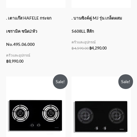
. เตาแก๊ส HAFELE กระจก
. บานซิงค์คู่ MJ รุ่น เกล็ดผสม
เซรามิค ชนิด2หัว
S608LL สีสัก
ครัวและอุปกรณ์
No.495.06.000
฿
4,590.00
฿
4,290.00
ครัวและอุปกรณ์
฿
8,990.00
Sale!
Sale!