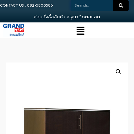
CONTACT US : 082-5800586
ก
อ
น
ส
ง
ซ
อ
ส
น
ค
า
ก
ร
ณ
า
ต
ด
ต
อ
แ
อ
ด
ม