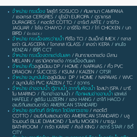
จำหน่าย กระเบื้อง
โสสุโก้ SOSUCO
/
คัมพานา CAMPANA
/
เซอเกรส CERGRES
/
ยูโรป้า EUROPA
/
ดูราเกรส
DURAGRES
/
คอตโต้ COTTO
/
อาร์เต้ ARTE
/
จาร์กัว
JAGUAR
/
ไชโย CHAIYO
/
อาร์ซีไอ RCI
/
ไก่ CHICKEN
/
นก
BIRD
/
เป็ด DUCK
/
จำหน่าย กระเบื้องสระว่ายน้ำ
ทีซีไอ TCI
/
อิมเม็กซ์ IMEX
/
กลาส
เซร่า GLASCERA
/
ไอกลาส IGLASS
/
เคอร่า KERA
/ เคนไซ
KENZAI / ซีซีที CCT
จำหน่าย กระเบื้องตกแต่งโมเสค
/
หินทรายตกแต่ง มีลาน
MELANN
/
เซรามิคตกแต่ง
/กระเบื้องดินเผา
จำหน่าย คิ้ว
อลูมิเนียม DP / HOME / NAPAVAS / คิ้ว PVC
DRAGON / SUCCESS / KSUM / KAIZEN
/ OTSR
จำหน่าย จมูกบันได
อลูมิเนียม DP / HOME / NAPAVAS / WVC
/ จมูกบันได PVC KAIZEN / TC
/ ชวากร
จำหน่าย อ่างอาบน้ำ ตู้อาบน้ำ ฉากกั้นห้องน้ำ
ไอสปา ISPA / มารี
โน MARINO
/ ก๊อกอ่างอาบน้ำ /
ก๊อกผสมอ่างอาบน้ำ
เฮเฟเล่
HAFELE / ลูเซิร์น LUZERN / แฮง HANG / ฮาโก้ HACO /
อเมริกันสแตนดาร์ด AMERICAN STANDARD
จำหน่าย สุขภัณฑ์ ชักโครก โถปัสสาวะชาย
/
คอตโต้
COTTO
/
อเมริกันสแตนดาร์ด AMERICAN STANDARD
/
บลู
ไดมอนด์ BLUE DIAMOND
/
โมเก้น MOGEN
/
บาธรูม
BATHROOM
/
กะรัต KARAT
/
คิงส์ KING
/ สตาร์ STAR / ซิตี้
CITY