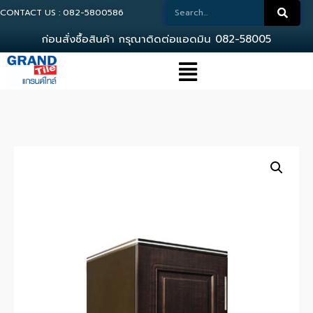
CONTACT US : 082-5800586
ก
อ
น
ส
ง
ซ
อ
ส
น
ค
า
ก
ร
ณ
า
ต
ด
ต
อ
แ
อ
ด
ม
น
0
8
2
-
5
8
0
0
5
8
6