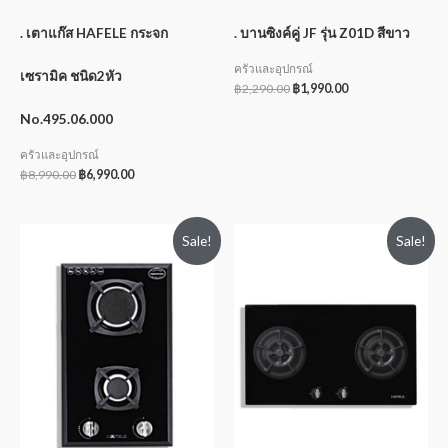
. เตาแก๊ส HAFELE กระจก
. บานซิงค์คู่ JF รุ่น Z01D สีขาว
ครัวและอุปกรณ์
เซรามิค ชนิด2หัว
฿
2,290.00
฿
1,990.00
No.495.06.000
ครัวและอุปกรณ์
฿
8,990.00
฿
6,990.00
Sale!
Sale!