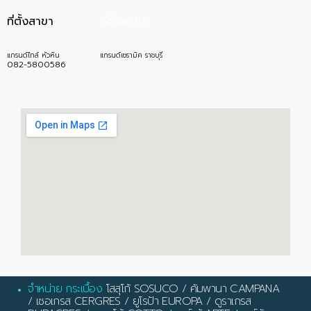
ที่ตั้งสาขา
ที่ตั้งสาขา
แกรนด์ไทล์ หัวหิน
แกรนด์เซรามิค ราชบุรี
082-5800586
จำหน่าย กระเบื้อง
โสสุโก้ SOSUCO
/
คัมพานา CAMPANA
/
เซอเกรส CERGRES
/
ยูโรป้า EUROPA
/
ดูราเกรส