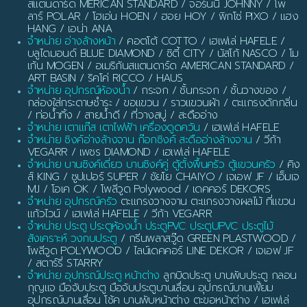
สแตนดาร์ด MERICAN STANDARD / จอร์นนี JOHNNY / โพ
ลาร์ POLAR / โฮเอ่น HOEN / ฮอย HOY / พิกโซ่ PIXO / แฮง
HANG / เอน่า ANA
จำหน่าย อ่างล้างหน้า
/ คอตโต้ COTTO / เฮเฟเล่ HAFELE /
บลูไดมอนด์ BLUE DIAMOND / ซิตี้ CITY / นัสโก้ NASCO / โม
เก้น MOGEN / อเมริกันสแตนดาร์ด AMERICAN STANDARD /
ART BASIN / ริคโค่ RICCO / HAUS
จำหน่าย อุปกรณ์ห้องน้ำ
/ กระจก / ชั้นกระจก / ชั้นวางของ /
กล่องใส่กระดาษชำระ / ขอแขวน / ราวแขวนผ้า / ตะแกรงดักกลิ่น
/ ท่อน้ำทิ้ง / สายน้ำดี / ที่วางสบู่ / สะดืออ่าง
จำหน่าย เตาแก๊ส เตาไฟฟ้า เครื่องดูดควัน
/ เฮเฟเล่ HAFELE
จำหน่าย ซิงค์อ่างล้างจาน ก๊อกซิงค์ สะดืออ่างล้างจาน
/ วีก้า
VEGARR / เพชร DIAMOND / เฮเฟเล่ HAFELE
จำหน่าย บานซิงค์เดี่ยว บานซิงค์คู่ ตู้ตั้งพื้นครัว ตู้แขวนครัว
/ คิง
ส์ KING / ซูปเปอร์ SUPER / ชัยโย CHAIYO / เจเอฟ JF / เอ็มเจ
MJ / โอเค OK / โพลีวูด Polywood / เดคคอร์ DEKORS
จำหน่าย อุปกรณ์ครัว
ตะแกรงวางจาน ตะแกรงวางผลไม้ ที่แขวน
แก้วไวน์ / เฮเฟเล่ HAFELE / วีก้า VEGARR
จำหน่าย ประตู ประตูห้องน้ำ ประตูPVC ประตูUPVC ประตูไม้
สังเคราะห์ วงกบประตู
/ กรีนพลาสวู๊ด GREEN PLASTWOOD /
โพลีวูด POLYWOOD / ไลน์เดคคอร์ LINE DEKOR / เจเอฟ JF
/ สตาร์รี่ STARRY
จำหน่าย อุปกรณ์ประตู หน้าต่าง
ลูกบิดประตู บานพับประตู กลอน
กุญแจ มือจับประตู มือจับประตูบานเลื่อน อุปกรณ์บานเฟี้ยม
อุปกรณ์บานเลื่อน โช้ค บานพับหน้าต่าง ตะขอหน้าต่าง / เฮเฟเล่