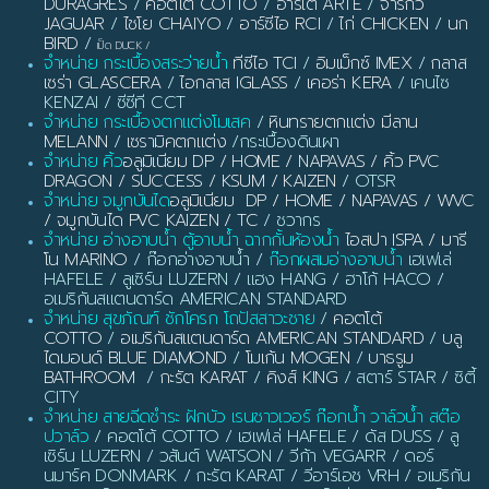
DURAGRES
/
คอตโต้ COTTO
/
อาร์เต้ ARTE
/
จาร์กัว
JAGUAR
/
ไชโย CHAIYO
/
อาร์ซีไอ RCI
/
ไก่ CHICKEN
/
นก
BIRD
/
เป็ด DUCK
/
จำหน่าย กระเบื้องสระว่ายน้ำ
ทีซีไอ TCI
/
อิมเม็กซ์ IMEX
/
กลาส
เซร่า GLASCERA
/
ไอกลาส IGLASS
/
เคอร่า KERA
/ เคนไซ
KENZAI / ซีซีที CCT
จำหน่าย กระเบื้องตกแต่งโมเสค
/
หินทรายตกแต่ง มีลาน
MELANN
/
เซรามิคตกแต่ง
/กระเบื้องดินเผา
จำหน่าย คิ้ว
อลูมิเนียม DP / HOME / NAPAVAS / คิ้ว PVC
DRAGON / SUCCESS / KSUM / KAIZEN
/ OTSR
จำหน่าย จมูกบันได
อลูมิเนียม DP / HOME / NAPAVAS / WVC
/ จมูกบันได PVC KAIZEN / TC
/ ชวากร
จำหน่าย อ่างอาบน้ำ ตู้อาบน้ำ ฉากกั้นห้องน้ำ
ไอสปา ISPA / มารี
โน MARINO
/ ก๊อกอ่างอาบน้ำ /
ก๊อกผสมอ่างอาบน้ำ
เฮเฟเล่
HAFELE / ลูเซิร์น LUZERN / แฮง HANG / ฮาโก้ HACO /
อเมริกันสแตนดาร์ด AMERICAN STANDARD
จำหน่าย สุขภัณฑ์ ชักโครก โถปัสสาวะชาย
/
คอตโต้
COTTO
/
อเมริกันสแตนดาร์ด AMERICAN STANDARD
/
บลู
ไดมอนด์ BLUE DIAMOND
/
โมเก้น MOGEN
/
บาธรูม
BATHROOM
/
กะรัต KARAT
/
คิงส์ KING
/ สตาร์ STAR / ซิตี้
CITY
จำหน่าย สายฉีดชำระ ฝักบัว เรนชาวเวอร์ ก๊อกน้ำ วาล์วน้ำ สต๊อ
ปวาล์ว
/ คอตโต้ COTTO / เฮเฟเล่ HAFELE / ดัส DUSS / ลู
เซิร์น LUZERN / วสันต์ WATSON / วีก้า VEGARR / ดอร์
นมาร์ค DONMARK / กะรัต KARAT / วีอาร์เอช VRH / อเมริกัน