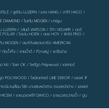
AFELE / ลูเซิร์น LUZERN / แฮง HANG / ฮาโก้ HACO /
LUE DIAMOND
/
โมเก้น MOGEN
/
บาธรูม
ร์น LUZERN / วสันต์ WATSON / วีก้า VEGARR / ดอร์
์ POLAR / โฮเอ่น HOEN / ฮอย HOY / พิกโซ่ PIXO /
มเก้น MOGEN / อเมริกันสแตนดาร์ด AMERICAN
น้ำทิ้ง / สายน้ำดี / ที่วางสบู่ / สะดืออ่าง
มเจ MJ / โอเค OK / โพลีวูด Polywood / เดคคอร์
ูด POLYWOOD / ไลน์เดคคอร์ LINE DEKOR / เจเอฟ JF
รณ์บานเลื่อน โช้ค บานพับหน้าต่าง ตะขอหน้าต่าง / เฮเฟเล่
 HICEM / ยาแนวเดฟโก้ DAVCO / ยาแนวสระว่ายน้ำ / ปูน