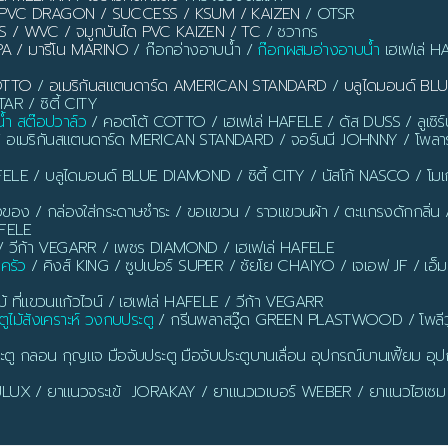
ิ้ว PVC DRAGON / SUCCESS / KSUM / KAIZEN
/ OTSR
S / WVC / จมูกบันได PVC KAIZEN / TC
/ ชวากร
PA / มารีโน MARINO
/ ก๊อกอ่างอาบน้ำ /
ก๊อกผสมอ่างอาบน้ำ
เฮเฟเล่ H
OTTO
/
อเมริกันสแตนดาร์ด AMERICAN STANDARD
/
บลูไดมอนด์ B
AR / ซิตี้ CITY
น้ำ สต๊อปวาล์ว
/ คอตโต้ COTTO / เฮเฟเล่ HAFELE / ดัส DUSS / ลูเซิ
/ อเมริกันสแตนดาร์ด MERICAN STANDARD / จอร์นนี JOHNNY / โพลาร
ELE / บลูไดมอนด์ BLUE DIAMOND / ซิตี้ CITY / นัสโก้ NASCO / โ
งของ / กล่องใส่กระดาษชำระ / ขอแขวน / ราวแขวนผ้า / ตะแกรงดักกลิ่น / ท่อ
AFELE
 วีก้า VEGARR / เพชร DIAMOND / เฮเฟเล่ HAFELE
นครัว
/ คิงส์ KING / ซูปเปอร์ SUPER / ชัยโย CHAIYO / เจเอฟ JF / เอ็
ี่แขวนแก้วไวน์ / เฮเฟเล่ HAFELE / วีก้า VEGARR
ูไม้สังเคราะห์ วงกบประตู
/ กรีนพลาสวู๊ด GREEN PLASTWOOD / โพลีว
ตู กลอน กุญแจ มือจับประตู มือจับประตูบานเลื่อน อุปกรณ์บานเฟี้ยม อุปก
 DULUX / ยาแนวจระเข้ JORAKAY / ยาแนวเวเบอร์ WEBER / ยาแนวไฮเซม