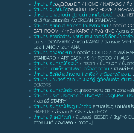
จำหน่าย คิ้ว
อลูมิเนียม DP / HOME / NAPAVAS / ค
จำหน่าย จมูกบันได
อลูมิเนียม DP / HOME / NAPAVA
จำหน่าย อ่างอาบน้ำ ตู้อาบน้ำ ฉากกั้นห้องน้ำ
ไอสปา IS
อเมริกันสแตนดาร์ด AMERICAN STANDARD
จำหน่าย สุขภัณฑ์ ชักโครก โถปัสสาวะชาย
/
คอตโต้ C
BATHROOM
/
กะรัต KARAT
/
คิงส์ KING
/ สตาร์ ST
จำหน่าย สายฉีดชำระ ฝักบัว เรนชาวเวอร์ ก๊อกน้ำ วาล์ว
นมาร์ค DONMARK / กะรัต KARAT / วีอาร์เอช VRH 
แฮง HANG / เอน่า ANA
จำหน่าย อ่างล้างหน้า
/ คอตโต้ COTTO / เฮเฟเล่ HAF
STANDARD / ART BASIN / ริคโค่ RICCO / HAUS
จำหน่าย อุปกรณ์ห้องน้ำ
/ กระจก / ชั้นกระจก / ชั้นวา
จำหน่าย เตาแก๊ส เตาไฟฟ้า เครื่องดูดควัน
/ เฮเฟเล่ H
จำหน่าย ซิงค์อ่างล้างจาน ก๊อกซิงค์ สะดืออ่างล้างจาน
/
จำหน่าย บานซิงค์เดี่ยว บานซิงค์คู่ ตู้ตั้งพื้นครัว ตู้แขว
DEKORS
จำหน่าย อุปกรณ์ครัว
ตะแกรงวางจาน ตะแกรงวางผลไม้ ท
จำหน่าย ประตู ประตูห้องน้ำ ประตูPVC ประตูUPVC ประต
/ สตาร์รี่ STARRY
จำหน่าย อุปกรณ์ประตู หน้าต่าง
ลูกบิดประตู บานพับประ
HAFELE / อีสออน IS ON / ฮอย HOY
จำหน่าย สี เคมีภัณฑ์
/ สีเบเยอร์ BEGER / สีดูลักซ์
กาวซีเมนต์ / อะคลิลิค / กาวตะปู