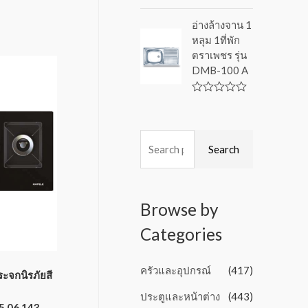
f
R
5
a
อ่างล้างจาน 1
t
หลุม 1ที่พัก
e
d
ตราเพชร รุ่น
0
DMB-100 A
o
u
t
o
R
f
a
5
t
e
d
Search
0
o
u
t
o
Browse by
f
5
Categories
ครัวและอุปกรณ์
(417)
ะจกนิรภัยสี
ประตูและหน้าต่าง
(443)
95.06.143