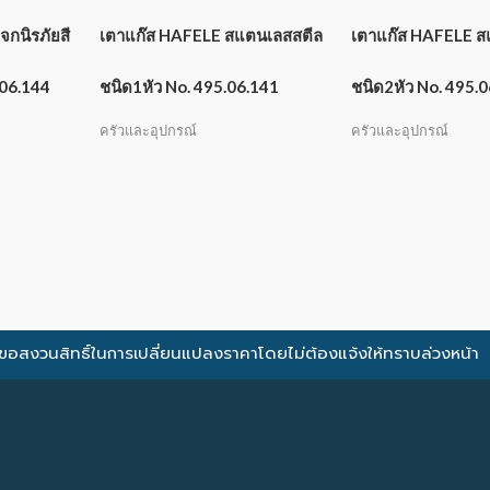
กนิรภัยสี
เตาแก๊ส HAFELE สแตนเลสสตีล
เตาแก๊ส HAFELE ส
.06.144
ชนิด1หัว No. 495.06.141
ชนิด2หัว No. 495.
ครัวและอุปกรณ์
ครัวและอุปกรณ์
ขอสงวนสิทธิ์ในการเปลี่ยนแปลงราคาโดยไม่ต้องแจ้งให้ทราบล่วงหน้า