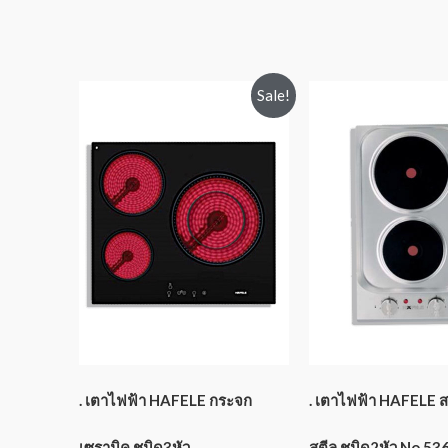
Sale!
. เตาไฟฟ้า HAFELE กระจก
. เตาไฟฟ้า HAFELE 
เซรามิค ชนิด3หัว
สตีล ชนิด2หัว No.53