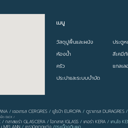
เมนู
เมนู
วัสดุปูพื้นและผนัง
ประตูหน
ห้องน้ำ
สีเคมีภ
ครัว
แกลเลอร
ประปาและระบบบำบัด
PANA
/
เซอเกรส CERGRES
/
ยูโรป้า EUROPA
/
ดูราเกรส DURAGRES
เป็ด DUCK
/
X
/
กลาสเซร่า GLASCERA
/
ไอกลาส IGLASS
/
เคอร่า KERA
/ เคนไซ KEN
ลาน MELANN
/
เซรามิคตกแต่ง
/กระเบื้องดินเผา