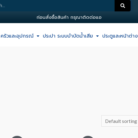
ก
อ
น
ส
ง
ซ
อ
ส
น
ค
า
ก
ร
ณ
า
ต
ด
ต
อ
แ
อ
ด
ม
น
ครัวและอุปกรณ์
ประปา ระบบบำบัดน้ำเสีย
ประตูและหน้าต่าง