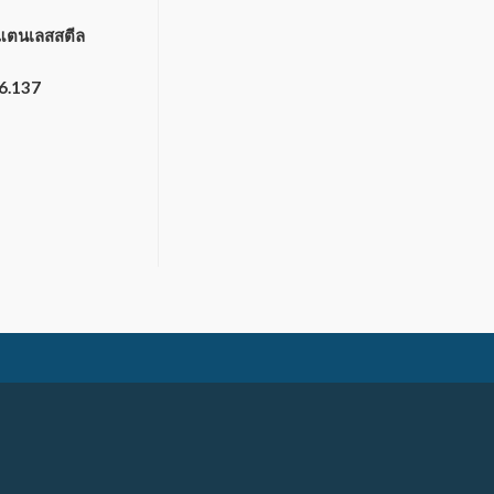
แตนเลสสตีล
06.137