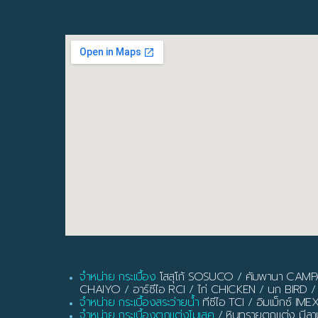
จำหน่าย กระเบื้อง
โสสุโก้ SOSUCO
/
คัมพานา CAM
CHAIYO
/
อาร์ซีไอ RCI
/
ไก่ CHICKEN
/
นก BIRD
/
จำหน่าย กระเบื้องสระว่ายน้ำ
ทีซีไอ TCI
/
อิมเม็กซ์ IME
จำหน่าย กระเบื้องตกแต่งโมเสค
/
หินทรายตกแต่ง มี