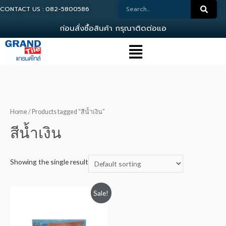
CONTACT US : 082-5800586
ก
อ
น
ส
ง
ซ
อ
ส
น
ค
า
ก
ร
ณ
า
ต
ด
ต
อ
แ
อ
ด
ม
Home
/ Products tagged “สีน้ำเงิน”
สีน้ำเงิน
Showing the single result
Sale!