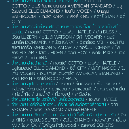
จำหน่าย สุขภัณฑ์ ชักโครก โถปัสสาวะชาย
/
คอตโต้
COTTO
/
อเมริกันสแตนดาร์ด AMERICAN STANDARD
/
บลู
ไดมอนด์ BLUE DIAMOND
/
โมเก้น MOGEN
/
บาธรูม
BATHROOM
/
กะรัต KARAT
/
คิงส์ KING
/ สตาร์ STAR / ซิตี้
CITY
จำหน่าย สายฉีดชำระ ฝักบัว เรนชาวเวอร์ ก๊อกน้ำ วาล์วน้ำ สต๊อ
ปวาล์ว
/ คอตโต้ COTTO / เฮเฟเล่ HAFELE / ดัส DUSS / ลู
เซิร์น LUZERN / วสันต์ WATSON / วีก้า VEGARR / ดอร์
นมาร์ค DONMARK / กะรัต KARAT / วีอาร์เอช VRH / อเมริกัน
สแตนดาร์ด MERICAN STANDARD / จอร์นนี JOHNNY / โพ
ลาร์ POLAR / โฮเอ่น HOEN / ฮอย HOY / พิกโซ่ PIXO / แฮง
HANG / เอน่า ANA
จำหน่าย อ่างล้างหน้า
/ คอตโต้ COTTO / เฮเฟเล่ HAFELE /
บลูไดมอนด์ BLUE DIAMOND / ซิตี้ CITY / นัสโก้ NASCO / โม
เก้น MOGEN / อเมริกันสแตนดาร์ด AMERICAN STANDARD /
ART BASIN / ริคโค่ RICCO / HAUS
จำหน่าย อุปกรณ์ห้องน้ำ
/ กระจก / ชั้นกระจก / ชั้นวางของ /
กล่องใส่กระดาษชำระ / ขอแขวน / ราวแขวนผ้า / ตะแกรงดักกลิ่น
/ ท่อน้ำทิ้ง / สายน้ำดี / ที่วางสบู่ / สะดืออ่าง
จำหน่าย เตาแก๊ส เตาไฟฟ้า เครื่องดูดควัน
/ เฮเฟเล่ HAFELE
จำหน่าย ซิงค์อ่างล้างจาน ก๊อกซิงค์ สะดืออ่างล้างจาน
/ วีก้า
VEGARR / เพชร DIAMOND / เฮเฟเล่ HAFELE
จำหน่าย บานซิงค์เดี่ยว บานซิงค์คู่ ตู้ตั้งพื้นครัว ตู้แขวนครัว
/ คิง
ส์ KING / ซูปเปอร์ SUPER / ชัยโย CHAIYO / เจเอฟ JF / เอ็มเจ
MJ / โอเค OK / โพลีวูด Polywood / เดคคอร์ DEKORS