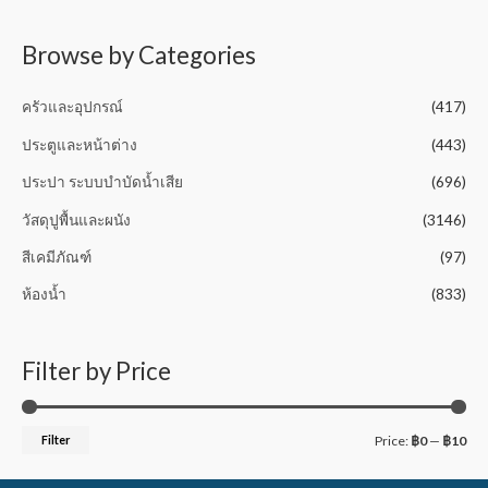
t
o
f
5
Browse by Categories
ครัวและอุปกรณ์
(417)
ประตูและหน้าต่าง
(443)
ประปา ระบบบำบัดน้ำเสีย
(696)
วัสดุปูพื้นและผนัง
(3146)
สีเคมีภัณฑ์
(97)
ห้องน้ำ
(833)
Filter by Price
Filter
Price:
฿0
—
฿10