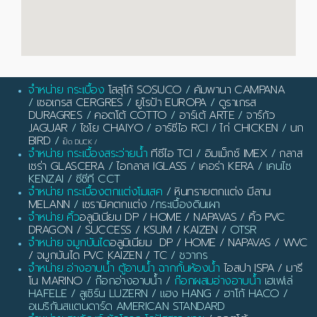
จำหน่าย กระเบื้อง
โสสุโก้ SOSUCO
/
คัมพานา CAMPANA
/
เซอเกรส CERGRES
/
ยูโรป้า EUROPA
/
ดูราเกรส
DURAGRES
/
คอตโต้ COTTO
/
อาร์เต้ ARTE
/
จาร์กัว
JAGUAR
/
ไชโย CHAIYO
/
อาร์ซีไอ RCI
/
ไก่ CHICKEN
/
นก
BIRD
/
เป็ด DUCK
/
จำหน่าย กระเบื้องสระว่ายน้ำ
ทีซีไอ TCI
/
อิมเม็กซ์ IMEX
/
กลาส
เซร่า GLASCERA
/
ไอกลาส IGLASS
/
เคอร่า KERA
/ เคนไซ
KENZAI / ซีซีที CCT
จำหน่าย กระเบื้องตกแต่งโมเสค
/
หินทรายตกแต่ง มีลาน
MELANN
/
เซรามิคตกแต่ง
/กระเบื้องดินเผา
จำหน่าย คิ้ว
อลูมิเนียม DP / HOME / NAPAVAS / คิ้ว PVC
DRAGON / SUCCESS / KSUM / KAIZEN
/ OTSR
จำหน่าย จมูกบันได
อลูมิเนียม DP / HOME / NAPAVAS / WVC
/ จมูกบันได PVC KAIZEN / TC
/ ชวากร
จำหน่าย อ่างอาบน้ำ ตู้อาบน้ำ ฉากกั้นห้องน้ำ
ไอสปา ISPA / มารี
โน MARINO
/ ก๊อกอ่างอาบน้ำ /
ก๊อกผสมอ่างอาบน้ำ
เฮเฟเล่
HAFELE / ลูเซิร์น LUZERN / แฮง HANG / ฮาโก้ HACO /
อเมริกันสแตนดาร์ด AMERICAN STANDARD