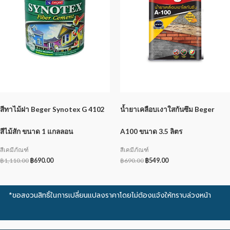
สีทาไม้ฝา Beger Synotex G 4102
น้ำยาเคลือบเงาใสกันซึม Beger
สีไม้สัก ขนาด 1 แกลลอน
A100 ขนาด 3.5 ลิตร
สีเคมีภัณฑ์
สีเคมีภัณฑ์
฿
1,110.00
฿
690.00
฿
690.00
฿
549.00
*ขอสงวนสิทธิ์ในการเปลี่ยนแปลงราคาโดยไม่ต้องแจ้งให้ทราบล่วงหน้า