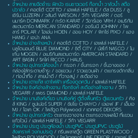
จำหน่าย สายฉีดชำระ ฝักบัว เรนชาวเวอร์ ก๊อกน้ำ วาล์วน้ำ สต๊อ
ปวาล์ว
/ คอตโต้ COTTO / เฮเฟเล่ HAFELE / ดัส DUSS / ลู
เซิร์น LUZERN / วสันต์ WATSON / วีก้า VEGARR / ดอร์
นมาร์ค DONMARK / กะรัต KARAT / วีอาร์เอช VRH / อเมริกัน
สแตนดาร์ด MERICAN STANDARD / จอร์นนี JOHNNY / โพ
ลาร์ POLAR / โฮเอ่น HOEN / ฮอย HOY / พิกโซ่ PIXO / แฮง
HANG / เอน่า ANA
จำหน่าย อ่างล้างหน้า
/ คอตโต้ COTTO / เฮเฟเล่ HAFELE /
บลูไดมอนด์ BLUE DIAMOND / ซิตี้ CITY / นัสโก้ NASCO / โม
เก้น MOGEN / อเมริกันสแตนดาร์ด AMERICAN STANDARD /
ART BASIN / ริคโค่ RICCO / HAUS
จำหน่าย อุปกรณ์ห้องน้ำ
/ กระจก / ชั้นกระจก / ชั้นวางของ /
กล่องใส่กระดาษชำระ / ขอแขวน / ราวแขวนผ้า / ตะแกรงดักกลิ่น
/ ท่อน้ำทิ้ง / สายน้ำดี / ที่วางสบู่ / สะดืออ่าง
จำหน่าย เตาแก๊ส เตาไฟฟ้า เครื่องดูดควัน
/ เฮเฟเล่ HAFELE
จำหน่าย ซิงค์อ่างล้างจาน ก๊อกซิงค์ สะดืออ่างล้างจาน
/ วีก้า
VEGARR / เพชร DIAMOND / เฮเฟเล่ HAFELE
จำหน่าย บานซิงค์เดี่ยว บานซิงค์คู่ ตู้ตั้งพื้นครัว ตู้แขวนครัว
/ คิง
ส์ KING / ซูปเปอร์ SUPER / ชัยโย CHAIYO / เจเอฟ JF / เอ็มเจ
MJ / โอเค OK / โพลีวูด Polywood / เดคคอร์ DEKORS
จำหน่าย อุปกรณ์ครัว
ตะแกรงวางจาน ตะแกรงวางผลไม้ ที่แขวน
แก้วไวน์ / เฮเฟเล่ HAFELE / วีก้า VEGARR
จำหน่าย ประตู ประตูห้องน้ำ ประตูPVC ประตูUPVC ประตูไม้
สังเคราะห์ วงกบประตู
/ กรีนพลาสวู๊ด GREEN PLASTWOOD /
โพลีวูด POLYWOOD / ไลน์เดคคอร์ LINE DEKOR / เจเอฟ JF