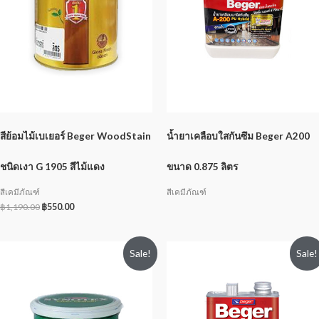
สีย้อมไม้เบเยอร์ Beger WoodStain
น้ำยาเคลือบใสกันซึม Beger A200
ชนิดเงา G 1905 สีไม้แดง
ขนาด 0.875 ลิตร
สีเคมีภัณฑ์
สีเคมีภัณฑ์
฿
1,190.00
฿
550.00
Sale!
Sale!