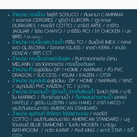
จำหน่าย กระเบื้อง
โสสุโก้ SOSUCO
/
คัมพานา CAMPANA
/
เซอเกรส CERGRES
/
ยูโรป้า EUROPA
/
ดูราเกรส
DURAGRES
/
คอตโต้ COTTO
/
อาร์เต้ ARTE
/
จาร์กัว
JAGUAR
/
ไชโย CHAIYO
/
อาร์ซีไอ RCI
/
ไก่ CHICKEN
/
นก
BIRD
/
เป็ด DUCK
/
จำหน่าย กระเบื้องสระว่ายน้ำ
ทีซีไอ TCI
/
อิมเม็กซ์ IMEX
/
กลาส
เซร่า GLASCERA
/
ไอกลาส IGLASS
/
เคอร่า KERA
/ เคนไซ
KENZAI / ซีซีที CCT
จำหน่าย กระเบื้องตกแต่งโมเสค
/
หินทรายตกแต่ง มีลาน
MELANN
/
เซรามิคตกแต่ง
/กระเบื้องดินเผา
จำหน่าย คิ้ว
อลูมิเนียม DP / HOME / NAPAVAS / คิ้ว PVC
DRAGON / SUCCESS / KSUM / KAIZEN
/ OTSR
จำหน่าย จมูกบันได
อลูมิเนียม DP / HOME / NAPAVAS / WVC
/ จมูกบันได PVC KAIZEN / TC
/ ชวากร
จำหน่าย อ่างอาบน้ำ ตู้อาบน้ำ ฉากกั้นห้องน้ำ
ไอสปา ISPA / มารี
โน MARINO
/ ก๊อกอ่างอาบน้ำ /
ก๊อกผสมอ่างอาบน้ำ
เฮเฟเล่
HAFELE / ลูเซิร์น LUZERN / แฮง HANG / ฮาโก้ HACO /
อเมริกันสแตนดาร์ด AMERICAN STANDARD
จำหน่าย สุขภัณฑ์ ชักโครก โถปัสสาวะชาย
/
คอตโต้
COTTO
/
อเมริกันสแตนดาร์ด AMERICAN STANDARD
/
บลู
ไดมอนด์ BLUE DIAMOND
/
โมเก้น MOGEN
/
บาธรูม
BATHROOM
/
กะรัต KARAT
/
คิงส์ KING
/ สตาร์ STAR / ซิตี้
CITY