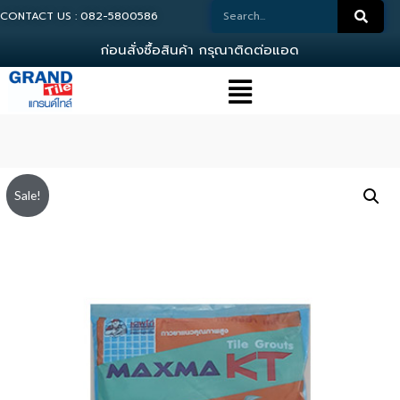
CONTACT US : 082-5800586
ก
อ
น
ส
ง
ซ
อ
ส
น
ค
า
ก
ร
ณ
า
ต
ด
ต
อ
แ
อ
ด
ม
น
Sale!