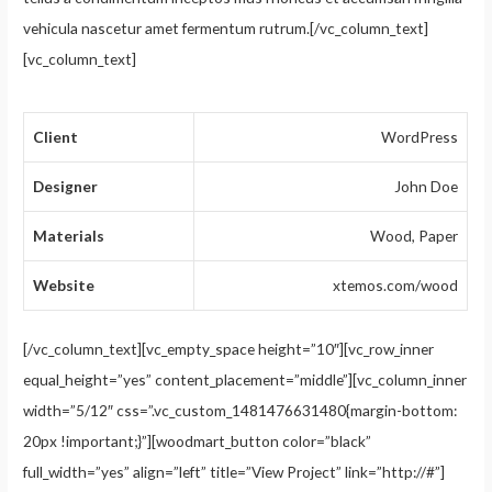
vehicula nascetur amet fermentum rutrum.[/vc_column_text]
[vc_column_text]
Client
WordPress
Designer
John Doe
Materials
Wood, Paper
Website
xtemos.com/wood
[/vc_column_text][vc_empty_space height=”10″][vc_row_inner
equal_height=”yes” content_placement=”middle”][vc_column_inner
width=”5/12″ css=”.vc_custom_1481476631480{margin-bottom:
20px !important;}”][woodmart_button color=”black”
full_width=”yes” align=”left” title=”View Project” link=”http://#”]