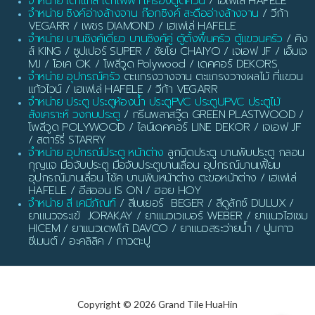
จำหน่าย เตาแก๊ส เตาไฟฟ้า เครื่องดูดควัน
/ เฮเฟเล่ HAFELE
จำหน่าย ซิงค์อ่างล้างจาน ก๊อกซิงค์ สะดืออ่างล้างจาน
/ วีก้า
VEGARR / เพชร DIAMOND / เฮเฟเล่ HAFELE
จำหน่าย บานซิงค์เดี่ยว บานซิงค์คู่ ตู้ตั้งพื้นครัว ตู้แขวนครัว
/ คิง
ส์ KING / ซูปเปอร์ SUPER / ชัยโย CHAIYO / เจเอฟ JF / เอ็มเจ
MJ / โอเค OK / โพลีวูด Polywood / เดคคอร์ DEKORS
จำหน่าย อุปกรณ์ครัว
ตะแกรงวางจาน ตะแกรงวางผลไม้ ที่แขวน
แก้วไวน์ / เฮเฟเล่ HAFELE / วีก้า VEGARR
จำหน่าย ประตู ประตูห้องน้ำ ประตูPVC ประตูUPVC ประตูไม้
สังเคราะห์ วงกบประตู
/ กรีนพลาสวู๊ด GREEN PLASTWOOD /
โพลีวูด POLYWOOD / ไลน์เดคคอร์ LINE DEKOR / เจเอฟ JF
/ สตาร์รี่ STARRY
จำหน่าย อุปกรณ์ประตู หน้าต่าง
ลูกบิดประตู บานพับประตู กลอน
กุญแจ มือจับประตู มือจับประตูบานเลื่อน อุปกรณ์บานเฟี้ยม
อุปกรณ์บานเลื่อน โช้ค บานพับหน้าต่าง ตะขอหน้าต่าง / เฮเฟเล่
HAFELE / อีสออน IS ON / ฮอย HOY
จำหน่าย สี เคมีภัณฑ์
/ สีเบเยอร์ BEGER / สีดูลักซ์ DULUX /
ยาแนวจระเข้ JORAKAY / ยาแนวเวเบอร์ WEBER / ยาแนวไฮเซม
HICEM / ยาแนวเดฟโก้ DAVCO / ยาแนวสระว่ายน้ำ / ปูนกาว
ซีเมนต์ / อะคลิลิค / กาวตะปู
Copyright © 2026 Grand Tile HuaHin