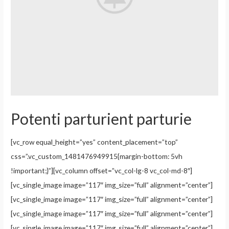
Potenti parturient parturie
[vc_row equal_height=”yes” content_placement=”top”
css=”.vc_custom_1481476949915{margin-bottom: 5vh
!important;}”][vc_column offset=”vc_col-lg-8 vc_col-md-8″]
[vc_single_image image=”117″ img_size=”full” alignment=”center”]
[vc_single_image image=”117″ img_size=”full” alignment=”center”]
[vc_single_image image=”117″ img_size=”full” alignment=”center”]
[vc_single_image image=”117″ img_size=”full” alignment=”center”]