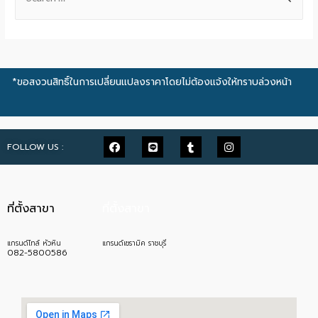
*ขอสงวนสิทธิ์ในการเปลี่ยนแปลงราคาโดยไม่ต้องแจ้งให้ทราบล่วงหน้า
FOLLOW US :
ที่ตั้งสาขา
ที่ตั้งสาขา
แกรนด์ไทล์ หัวหิน
แกรนด์เซรามิค ราชบุรี
082-5800586