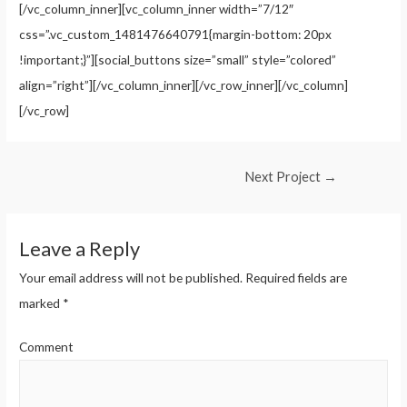
[/vc_column_inner][vc_column_inner width=”7/12″
css=”.vc_custom_1481476640791{margin-bottom: 20px
!important;}”][social_buttons size=”small” style=”colored”
align=”right”][/vc_column_inner][/vc_row_inner][/vc_column]
[/vc_row]
Next Project
→
Leave a Reply
Your email address will not be published.
Required fields are
marked
*
Comment