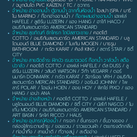
/ จมูกบันได PVC KAIZEN / TC
/ ชวากร
จำหน่าย อ่างอาบน้ำ ตู้อาบน้ำ ฉากกั้นห้องน้ำ
ไอสปา ISPA / มารี
โน MARINO
/ ก๊อกอ่างอาบน้ำ /
ก๊อกผสมอ่างอาบน้ำ
เฮเฟเล่
HAFELE / ลูเซิร์น LUZERN / แฮง HANG / ฮาโก้ HACO /
อเมริกันสแตนดาร์ด AMERICAN STANDARD
จำหน่าย สุขภัณฑ์ ชักโครก โถปัสสาวะชาย
/
คอตโต้
COTTO
/
อเมริกันสแตนดาร์ด AMERICAN STANDARD
/
บลู
ไดมอนด์ BLUE DIAMOND
/
โมเก้น MOGEN
/
บาธรูม
BATHROOM
/
กะรัต KARAT
/
คิงส์ KING
/ สตาร์ STAR / ซิตี้
CITY
จำหน่าย สายฉีดชำระ ฝักบัว เรนชาวเวอร์ ก๊อกน้ำ วาล์วน้ำ สต๊อ
ปวาล์ว
/ คอตโต้ COTTO / เฮเฟเล่ HAFELE / ดัส DUSS / ลู
เซิร์น LUZERN / วสันต์ WATSON / วีก้า VEGARR / ดอร์
นมาร์ค DONMARK / กะรัต KARAT / วีอาร์เอช VRH / อเมริกัน
สแตนดาร์ด MERICAN STANDARD / จอร์นนี JOHNNY / โพ
ลาร์ POLAR / โฮเอ่น HOEN / ฮอย HOY / พิกโซ่ PIXO / แฮง
HANG / เอน่า ANA
จำหน่าย อ่างล้างหน้า
/ คอตโต้ COTTO / เฮเฟเล่ HAFELE /
บลูไดมอนด์ BLUE DIAMOND / ซิตี้ CITY / นัสโก้ NASCO / โม
เก้น MOGEN / อเมริกันสแตนดาร์ด AMERICAN STANDARD /
ART BASIN / ริคโค่ RICCO / HAUS
จำหน่าย อุปกรณ์ห้องน้ำ
/ กระจก / ชั้นกระจก / ชั้นวางของ /
กล่องใส่กระดาษชำระ / ขอแขวน / ราวแขวนผ้า / ตะแกรงดักกลิ่น
/ ท่อน้ำทิ้ง / สายน้ำดี / ที่วางสบู่ / สะดืออ่าง