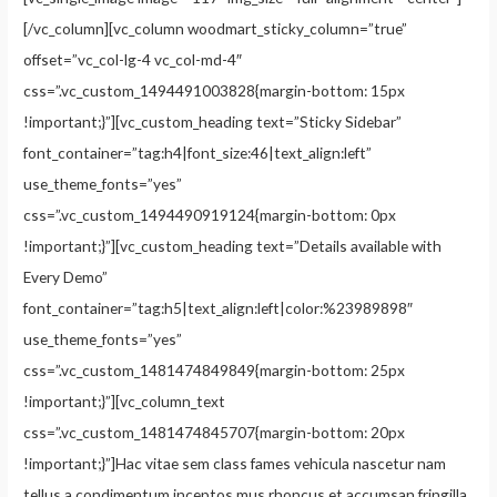
[/vc_column][vc_column woodmart_sticky_column=”true”
offset=”vc_col-lg-4 vc_col-md-4″
css=”.vc_custom_1494491003828{margin-bottom: 15px
!important;}”][vc_custom_heading text=”Sticky Sidebar”
font_container=”tag:h4|font_size:46|text_align:left”
use_theme_fonts=”yes”
css=”.vc_custom_1494490919124{margin-bottom: 0px
!important;}”][vc_custom_heading text=”Details available with
Every Demo”
font_container=”tag:h5|text_align:left|color:%23989898″
use_theme_fonts=”yes”
css=”.vc_custom_1481474849849{margin-bottom: 25px
!important;}”][vc_column_text
css=”.vc_custom_1481474845707{margin-bottom: 20px
!important;}”]Hac vitae sem class fames vehicula nascetur nam
tellus a condimentum inceptos mus rhoncus et accumsan fringilla