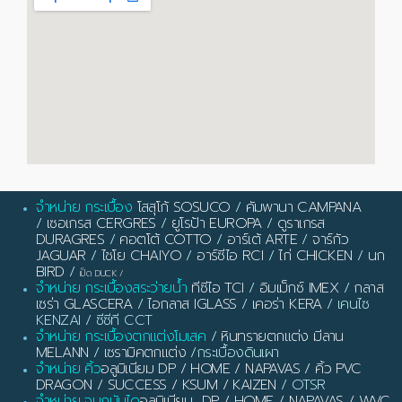
จำหน่าย กระเบื้อง
โสสุโก้ SOSUCO
/
คัมพานา CAMPANA
/
เซอเกรส CERGRES
/
ยูโรป้า EUROPA
/
ดูราเกรส
DURAGRES
/
คอตโต้ COTTO
/
อาร์เต้ ARTE
/
จาร์กัว
JAGUAR
/
ไชโย CHAIYO
/
อาร์ซีไอ RCI
/
ไก่ CHICKEN
/
นก
BIRD
/
เป็ด DUCK
/
จำหน่าย กระเบื้องสระว่ายน้ำ
ทีซีไอ TCI
/
อิมเม็กซ์ IMEX
/
กลาส
เซร่า GLASCERA
/
ไอกลาส IGLASS
/
เคอร่า KERA
/ เคนไซ
KENZAI / ซีซีที CCT
จำหน่าย กระเบื้องตกแต่งโมเสค
/
หินทรายตกแต่ง มีลาน
MELANN
/
เซรามิคตกแต่ง
/กระเบื้องดินเผา
จำหน่าย คิ้ว
อลูมิเนียม DP / HOME / NAPAVAS / คิ้ว PVC
DRAGON / SUCCESS / KSUM / KAIZEN
/ OTSR
จำหน่าย จมูกบันได
อลูมิเนียม DP / HOME / NAPAVAS / WVC