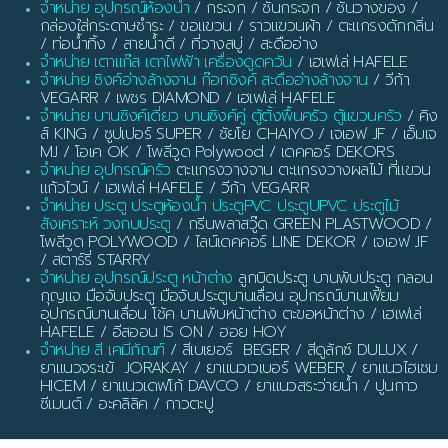
จำหน่าย อุปกรณ์ห้องน้ำ
/ กระจก / ชั้นกระจก / ชั้นวางของ /
กล่องใส่กระดาษชำระ / ขอแขวน / ราวแขวนผ้า / ตะแกรงดักกลิ่น
/ ท่อน้ำทิ้ง / สายน้ำดี / ที่วางสบู่ / สะดืออ่าง
จำหน่าย เตาแก๊ส เตาไฟฟ้า เครื่องดูดควัน
/ เฮเฟเล่ HAFELE
จำหน่าย ซิงค์อ่างล้างจาน ก๊อกซิงค์ สะดืออ่างล้างจาน
/ วีก้า
VEGARR / เพชร DIAMOND / เฮเฟเล่ HAFELE
จำหน่าย บานซิงค์เดี่ยว บานซิงค์คู่ ตู้ตั้งพื้นครัว ตู้แขวนครัว
/ คิง
ส์ KING / ซูปเปอร์ SUPER / ชัยโย CHAIYO / เจเอฟ JF / เอ็มเจ
MJ / โอเค OK / โพลีวูด Polywood / เดคคอร์ DEKORS
จำหน่าย อุปกรณ์ครัว
ตะแกรงวางจาน ตะแกรงวางผลไม้ ที่แขวน
แก้วไวน์ / เฮเฟเล่ HAFELE / วีก้า VEGARR
จำหน่าย ประตู ประตูห้องน้ำ ประตูPVC ประตูUPVC ประตูไม้
สังเคราะห์ วงกบประตู
/ กรีนพลาสวู๊ด GREEN PLASTWOOD /
โพลีวูด POLYWOOD / ไลน์เดคคอร์ LINE DEKOR / เจเอฟ JF
/ สตาร์รี่ STARRY
จำหน่าย อุปกรณ์ประตู หน้าต่าง
ลูกบิดประตู บานพับประตู กลอน
กุญแจ มือจับประตู มือจับประตูบานเลื่อน อุปกรณ์บานเฟี้ยม
อุปกรณ์บานเลื่อน โช้ค บานพับหน้าต่าง ตะขอหน้าต่าง / เฮเฟเล่
HAFELE / อีสออน IS ON / ฮอย HOY
จำหน่าย สี เคมีภัณฑ์
/ สีเบเยอร์ BEGER / สีดูลักซ์ DULUX /
ยาแนวจระเข้ JORAKAY / ยาแนวเวเบอร์ WEBER / ยาแนวไฮเซม
HICEM / ยาแนวเดฟโก้ DAVCO / ยาแนวสระว่ายน้ำ / ปูนกาว
ซีเมนต์ / อะคลิลิค / กาวตะปู