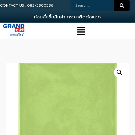
CONTACT US : 082-5800586
ก
อ
น
ส
ง
ซ
อ
ส
น
ค
า
ก
ร
ณ
า
ต
ด
ต
อ
แ
อ
ด
ม