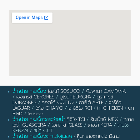
จำหน่าย กระเบื้อง
โสสุโก้ SOSUCO
/
คัมพานา CAMPANA
/
เซอเกรส CERGRES
/
ยูโรป้า EUROPA
/
ดูราเกรส
DURAGRES
/
คอตโต้ COTTO
/
อาร์เต้ ARTE
/
จาร์กัว
JAGUAR
/
ไชโย CHAIYO
/
อาร์ซีไอ RCI
/
ไก่ CHICKEN
/
นก
BIRD
/
เป็ด DUCK
/
จำหน่าย กระเบื้องสระว่ายน้ำ
ทีซีไอ TCI
/
อิมเม็กซ์ IMEX
/
กลาส
เซร่า GLASCERA
/
ไอกลาส IGLASS
/
เคอร่า KERA
/ เคนไซ
KENZAI / ซีซีที CCT
จำหน่าย กระเบื้องตกแต่งโมเสค
/
หินทรายตกแต่ง มีลาน