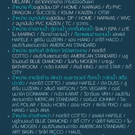
MELANN
/
เซรามิคตกแต่ง
/กระเบื้องดินเผา
จำหน่าย คิ้ว
อลูมิเนียม DP / HOME / NAPAVAS / คิ้ว PVC
DRAGON / SUCCESS / KSUM / KAIZEN
/ OTSR
จำหน่าย จมูกบันได
อลูมิเนียม DP / HOME / NAPAVAS / WVC
/ จมูกบันได PVC KAIZEN / TC
/ ชวากร
จำหน่าย อ่างอาบน้ำ ตู้อาบน้ำ ฉากกั้นห้องน้ำ
ไอสปา ISPA / มารี
โน MARINO
/ ก๊อกอ่างอาบน้ำ /
ก๊อกผสมอ่างอาบน้ำ
เฮเฟเล่
HAFELE / ลูเซิร์น LUZERN / แฮง HANG / ฮาโก้ HACO /
อเมริกันสแตนดาร์ด AMERICAN STANDARD
จำหน่าย สุขภัณฑ์ ชักโครก โถปัสสาวะชาย
/
คอตโต้
COTTO
/
อเมริกันสแตนดาร์ด AMERICAN STANDARD
/
บลู
ไดมอนด์ BLUE DIAMOND
/
โมเก้น MOGEN
/
บาธรูม
BATHROOM
/
กะรัต KARAT
/
คิงส์ KING
/ สตาร์ STAR / ซิตี้
CITY
จำหน่าย สายฉีดชำระ ฝักบัว เรนชาวเวอร์ ก๊อกน้ำ วาล์วน้ำ สต๊อ
ปวาล์ว
/ คอตโต้ COTTO / เฮเฟเล่ HAFELE / ดัส DUSS / ลู
เซิร์น LUZERN / วสันต์ WATSON / วีก้า VEGARR / ดอร์
นมาร์ค DONMARK / กะรัต KARAT / วีอาร์เอช VRH / อเมริกัน
สแตนดาร์ด MERICAN STANDARD / จอร์นนี JOHNNY / โพ
ลาร์ POLAR / โฮเอ่น HOEN / ฮอย HOY / พิกโซ่ PIXO / แฮง
HANG / เอน่า ANA
จำหน่าย อ่างล้างหน้า
/ คอตโต้ COTTO / เฮเฟเล่ HAFELE /
บลูไดมอนด์ BLUE DIAMOND / ซิตี้ CITY / นัสโก้ NASCO / โม
เก้น MOGEN / อเมริกันสแตนดาร์ด AMERICAN STANDARD /
ART BASIN / ริคโค่ RICCO / HAUS