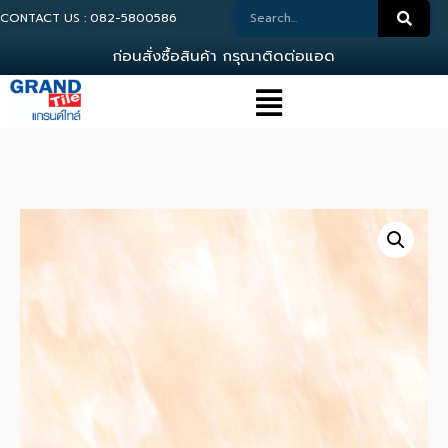
CONTACT US : 082-5800586
ก
อ
น
ส
ง
ซ
อ
ส
น
ค
า
ก
ร
ณ
า
ต
ด
ต
อ
แ
อ
ด
ม
น