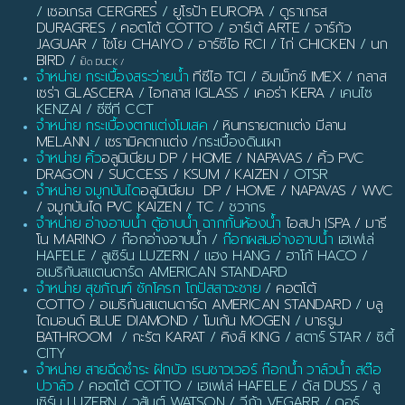
/
เซอเกรส CERGRES
/
ยูโรป้า EUROPA
/
ดูราเกรส
DURAGRES
/
คอตโต้ COTTO
/
อาร์เต้ ARTE
/
จาร์กัว
JAGUAR
/
ไชโย CHAIYO
/
อาร์ซีไอ RCI
/
ไก่ CHICKEN
/
นก
BIRD
/
เป็ด DUCK
/
จำหน่าย กระเบื้องสระว่ายน้ำ
ทีซีไอ TCI
/
อิมเม็กซ์ IMEX
/
กลาส
เซร่า GLASCERA
/
ไอกลาส IGLASS
/
เคอร่า KERA
/ เคนไซ
KENZAI / ซีซีที CCT
จำหน่าย กระเบื้องตกแต่งโมเสค
/
หินทรายตกแต่ง มีลาน
MELANN
/
เซรามิคตกแต่ง
/กระเบื้องดินเผา
จำหน่าย คิ้ว
อลูมิเนียม DP / HOME / NAPAVAS / คิ้ว PVC
DRAGON / SUCCESS / KSUM / KAIZEN
/ OTSR
จำหน่าย จมูกบันได
อลูมิเนียม DP / HOME / NAPAVAS / WVC
/ จมูกบันได PVC KAIZEN / TC
/ ชวากร
จำหน่าย อ่างอาบน้ำ ตู้อาบน้ำ ฉากกั้นห้องน้ำ
ไอสปา ISPA / มารี
โน MARINO
/ ก๊อกอ่างอาบน้ำ /
ก๊อกผสมอ่างอาบน้ำ
เฮเฟเล่
HAFELE / ลูเซิร์น LUZERN / แฮง HANG / ฮาโก้ HACO /
อเมริกันสแตนดาร์ด AMERICAN STANDARD
จำหน่าย สุขภัณฑ์ ชักโครก โถปัสสาวะชาย
/
คอตโต้
COTTO
/
อเมริกันสแตนดาร์ด AMERICAN STANDARD
/
บลู
ไดมอนด์ BLUE DIAMOND
/
โมเก้น MOGEN
/
บาธรูม
BATHROOM
/
กะรัต KARAT
/
คิงส์ KING
/ สตาร์ STAR / ซิตี้
CITY
จำหน่าย สายฉีดชำระ ฝักบัว เรนชาวเวอร์ ก๊อกน้ำ วาล์วน้ำ สต๊อ
ปวาล์ว
/ คอตโต้ COTTO / เฮเฟเล่ HAFELE / ดัส DUSS / ลู
เซิร์น LUZERN / วสันต์ WATSON / วีก้า VEGARR / ดอร์