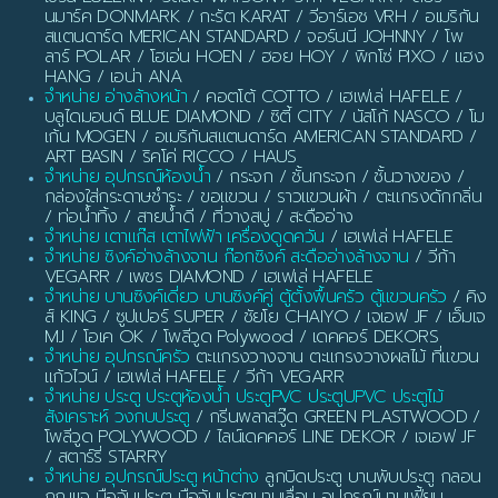
นมาร์ค DONMARK / กะรัต KARAT / วีอาร์เอช VRH / อเมริกัน
สแตนดาร์ด MERICAN STANDARD / จอร์นนี JOHNNY / โพ
ลาร์ POLAR / โฮเอ่น HOEN / ฮอย HOY / พิกโซ่ PIXO / แฮง
HANG / เอน่า ANA
จำหน่าย อ่างล้างหน้า
/ คอตโต้ COTTO / เฮเฟเล่ HAFELE /
บลูไดมอนด์ BLUE DIAMOND / ซิตี้ CITY / นัสโก้ NASCO / โม
เก้น MOGEN / อเมริกันสแตนดาร์ด AMERICAN STANDARD /
ART BASIN / ริคโค่ RICCO / HAUS
จำหน่าย อุปกรณ์ห้องน้ำ
/ กระจก / ชั้นกระจก / ชั้นวางของ /
กล่องใส่กระดาษชำระ / ขอแขวน / ราวแขวนผ้า / ตะแกรงดักกลิ่น
/ ท่อน้ำทิ้ง / สายน้ำดี / ที่วางสบู่ / สะดืออ่าง
จำหน่าย เตาแก๊ส เตาไฟฟ้า เครื่องดูดควัน
/ เฮเฟเล่ HAFELE
จำหน่าย ซิงค์อ่างล้างจาน ก๊อกซิงค์ สะดืออ่างล้างจาน
/ วีก้า
VEGARR / เพชร DIAMOND / เฮเฟเล่ HAFELE
จำหน่าย บานซิงค์เดี่ยว บานซิงค์คู่ ตู้ตั้งพื้นครัว ตู้แขวนครัว
/ คิง
ส์ KING / ซูปเปอร์ SUPER / ชัยโย CHAIYO / เจเอฟ JF / เอ็มเจ
MJ / โอเค OK / โพลีวูด Polywood / เดคคอร์ DEKORS
จำหน่าย อุปกรณ์ครัว
ตะแกรงวางจาน ตะแกรงวางผลไม้ ที่แขวน
แก้วไวน์ / เฮเฟเล่ HAFELE / วีก้า VEGARR
จำหน่าย ประตู ประตูห้องน้ำ ประตูPVC ประตูUPVC ประตูไม้
สังเคราะห์ วงกบประตู
/ กรีนพลาสวู๊ด GREEN PLASTWOOD /
โพลีวูด POLYWOOD / ไลน์เดคคอร์ LINE DEKOR / เจเอฟ JF
/ สตาร์รี่ STARRY
จำหน่าย อุปกรณ์ประตู หน้าต่าง
ลูกบิดประตู บานพับประตู กลอน
กุญแจ มือจับประตู มือจับประตูบานเลื่อน อุปกรณ์บานเฟี้ยม