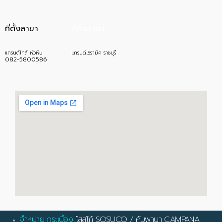
ที่ตั้งสาขา
ที่ตั้งสาขา
แกรนด์ไทล์ หัวหิน
แกรนด์เซรามิค ราชบุรี
082-5800586
จำหน่าย กระเบื้อง
โสสุโก้ SOSUCO
/
คัมพานา CAMPANA