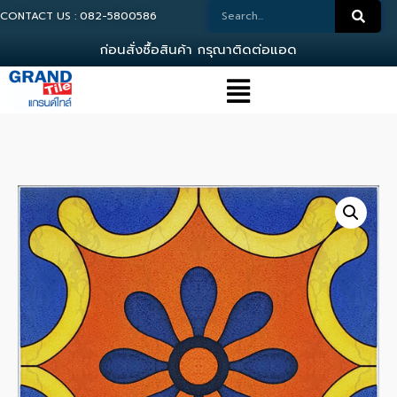
CONTACT US : 082-5800586
ก
อ
น
ส
ง
ซ
อ
ส
น
ค
า
ก
ร
ณ
า
ต
ด
ต
อ
แ
อ
ด
ม
น