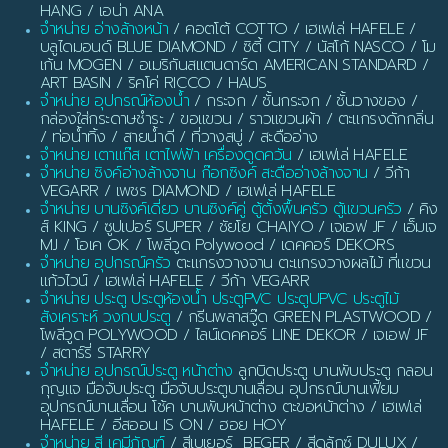
HANG / เอน่า ANA
จำหน่าย อ่างล้างหน้า
/ คอตโต้ COTTO / เฮเฟเล่ HAFELE /
บลูไดมอนด์ BLUE DIAMOND / ซิตี้ CITY / นัสโก้ NASCO / โม
เก้น MOGEN / อเมริกันสแตนดาร์ด AMERICAN STANDARD /
ART BASIN / ริคโค่ RICCO / HAUS
จำหน่าย อุปกรณ์ห้องน้ำ
/ กระจก / ชั้นกระจก / ชั้นวางของ /
กล่องใส่กระดาษชำระ / ขอแขวน / ราวแขวนผ้า / ตะแกรงดักกลิ่น
/ ท่อน้ำทิ้ง / สายน้ำดี / ที่วางสบู่ / สะดืออ่าง
จำหน่าย เตาแก๊ส เตาไฟฟ้า เครื่องดูดควัน
/ เฮเฟเล่ HAFELE
จำหน่าย ซิงค์อ่างล้างจาน ก๊อกซิงค์ สะดืออ่างล้างจาน
/ วีก้า
VEGARR / เพชร DIAMOND / เฮเฟเล่ HAFELE
จำหน่าย บานซิงค์เดี่ยว บานซิงค์คู่ ตู้ตั้งพื้นครัว ตู้แขวนครัว
/ คิง
ส์ KING / ซูปเปอร์ SUPER / ชัยโย CHAIYO / เจเอฟ JF / เอ็มเจ
MJ / โอเค OK / โพลีวูด Polywood / เดคคอร์ DEKORS
จำหน่าย อุปกรณ์ครัว
ตะแกรงวางจาน ตะแกรงวางผลไม้ ที่แขวน
แก้วไวน์ / เฮเฟเล่ HAFELE / วีก้า VEGARR
จำหน่าย ประตู ประตูห้องน้ำ ประตูPVC ประตูUPVC ประตูไม้
สังเคราะห์ วงกบประตู
/ กรีนพลาสวู๊ด GREEN PLASTWOOD /
โพลีวูด POLYWOOD / ไลน์เดคคอร์ LINE DEKOR / เจเอฟ JF
/ สตาร์รี่ STARRY
จำหน่าย อุปกรณ์ประตู หน้าต่าง
ลูกบิดประตู บานพับประตู กลอน
กุญแจ มือจับประตู มือจับประตูบานเลื่อน อุปกรณ์บานเฟี้ยม
อุปกรณ์บานเลื่อน โช้ค บานพับหน้าต่าง ตะขอหน้าต่าง / เฮเฟเล่
HAFELE / อีสออน IS ON / ฮอย HOY
จำหน่าย สี เคมีภัณฑ์
/ สีเบเยอร์ BEGER / สีดูลักซ์ DULUX /