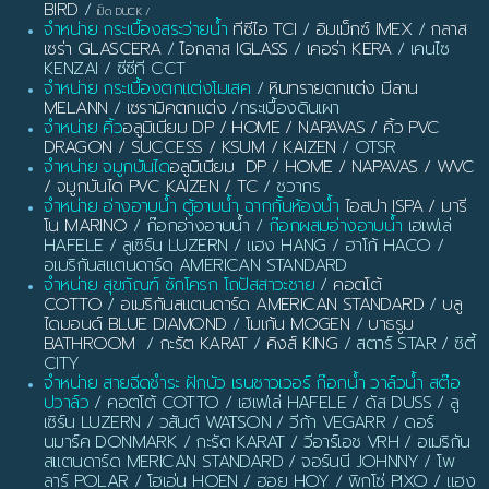
BIRD
/
เป็ด DUCK
/
จำหน่าย กระเบื้องสระว่ายน้ำ
ทีซีไอ TCI
/
อิมเม็กซ์ IMEX
/
กลาส
เซร่า GLASCERA
/
ไอกลาส IGLASS
/
เคอร่า KERA
/ เคนไซ
KENZAI / ซีซีที CCT
จำหน่าย กระเบื้องตกแต่งโมเสค
/
หินทรายตกแต่ง มีลาน
MELANN
/
เซรามิคตกแต่ง
/กระเบื้องดินเผา
จำหน่าย คิ้ว
อลูมิเนียม DP / HOME / NAPAVAS / คิ้ว PVC
DRAGON / SUCCESS / KSUM / KAIZEN
/ OTSR
จำหน่าย จมูกบันได
อลูมิเนียม DP / HOME / NAPAVAS / WVC
/ จมูกบันได PVC KAIZEN / TC
/ ชวากร
จำหน่าย อ่างอาบน้ำ ตู้อาบน้ำ ฉากกั้นห้องน้ำ
ไอสปา ISPA / มารี
โน MARINO
/ ก๊อกอ่างอาบน้ำ /
ก๊อกผสมอ่างอาบน้ำ
เฮเฟเล่
HAFELE / ลูเซิร์น LUZERN / แฮง HANG / ฮาโก้ HACO /
อเมริกันสแตนดาร์ด AMERICAN STANDARD
จำหน่าย สุขภัณฑ์ ชักโครก โถปัสสาวะชาย
/
คอตโต้
COTTO
/
อเมริกันสแตนดาร์ด AMERICAN STANDARD
/
บลู
ไดมอนด์ BLUE DIAMOND
/
โมเก้น MOGEN
/
บาธรูม
BATHROOM
/
กะรัต KARAT
/
คิงส์ KING
/ สตาร์ STAR / ซิตี้
CITY
จำหน่าย สายฉีดชำระ ฝักบัว เรนชาวเวอร์ ก๊อกน้ำ วาล์วน้ำ สต๊อ
ปวาล์ว
/ คอตโต้ COTTO / เฮเฟเล่ HAFELE / ดัส DUSS / ลู
เซิร์น LUZERN / วสันต์ WATSON / วีก้า VEGARR / ดอร์
นมาร์ค DONMARK / กะรัต KARAT / วีอาร์เอช VRH / อเมริกัน
สแตนดาร์ด MERICAN STANDARD / จอร์นนี JOHNNY / โพ
ลาร์ POLAR / โฮเอ่น HOEN / ฮอย HOY / พิกโซ่ PIXO / แฮง