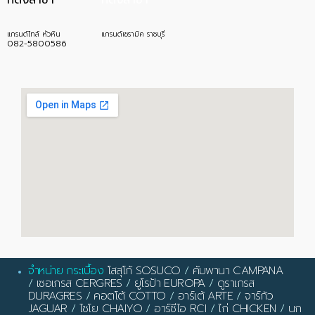
แกรนด์ไทล์ หัวหิน
แกรนด์เซรามิค ราชบุรี
082-5800586
จำหน่าย กระเบื้อง
โสสุโก้ SOSUCO
/
คัมพานา CAMPANA
/
เซอเกรส CERGRES
/
ยูโรป้า EUROPA
/
ดูราเกรส
DURAGRES
/
คอตโต้ COTTO
/
อาร์เต้ ARTE
/
จาร์กัว
JAGUAR
/
ไชโย CHAIYO
/
อาร์ซีไอ RCI
/
ไก่ CHICKEN
/
นก