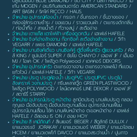
บลูไดมอนด์ BLUE DIAMOND / ซิตี้ CITY / นัสโก้ NASCO / โม
เก้น MOGEN / อเมริกันสแตนดาร์ด AMERICAN STANDARD /
ART BASIN / ริคโค่ RICCO / HAUS
จำหน่าย อุปกรณ์ห้องน้ำ
/ กระจก / ชั้นกระจก / ชั้นวางของ /
กล่องใส่กระดาษชำระ / ขอแขวน / ราวแขวนผ้า / ตะแกรงดักกลิ่น
/ ท่อน้ำทิ้ง / สายน้ำดี / ที่วางสบู่ / สะดืออ่าง
จำหน่าย เตาแก๊ส เตาไฟฟ้า เครื่องดูดควัน
/ เฮเฟเล่ HAFELE
จำหน่าย ซิงค์อ่างล้างจาน ก๊อกซิงค์ สะดืออ่างล้างจาน
/ วีก้า
VEGARR / เพชร DIAMOND / เฮเฟเล่ HAFELE
จำหน่าย บานซิงค์เดี่ยว บานซิงค์คู่ ตู้ตั้งพื้นครัว ตู้แขวนครัว
/ คิง
ส์ KING / ซูปเปอร์ SUPER / ชัยโย CHAIYO / เจเอฟ JF / เอ็มเจ
MJ / โอเค OK / โพลีวูด Polywood / เดคคอร์ DEKORS
จำหน่าย อุปกรณ์ครัว
ตะแกรงวางจาน ตะแกรงวางผลไม้ ที่แขวน
แก้วไวน์ / เฮเฟเล่ HAFELE / วีก้า VEGARR
จำหน่าย ประตู ประตูห้องน้ำ ประตูPVC ประตูUPVC ประตูไม้
สังเคราะห์ วงกบประตู
/ กรีนพลาสวู๊ด GREEN PLASTWOOD /
โพลีวูด POLYWOOD / ไลน์เดคคอร์ LINE DEKOR / เจเอฟ JF
/ สตาร์รี่ STARRY
จำหน่าย อุปกรณ์ประตู หน้าต่าง
ลูกบิดประตู บานพับประตู กลอน
กุญแจ มือจับประตู มือจับประตูบานเลื่อน อุปกรณ์บานเฟี้ยม
อุปกรณ์บานเลื่อน โช้ค บานพับหน้าต่าง ตะขอหน้าต่าง / เฮเฟเล่
HAFELE / อีสออน IS ON / ฮอย HOY
จำหน่าย สี เคมีภัณฑ์
/ สีเบเยอร์ BEGER / สีดูลักซ์ DULUX /
ยาแนวจระเข้ JORAKAY / ยาแนวเวเบอร์ WEBER / ยาแนวไฮเซม
HICEM / ยาแนวเดฟโก้ DAVCO / ยาแนวสระว่ายน้ำ / ปูนกาว