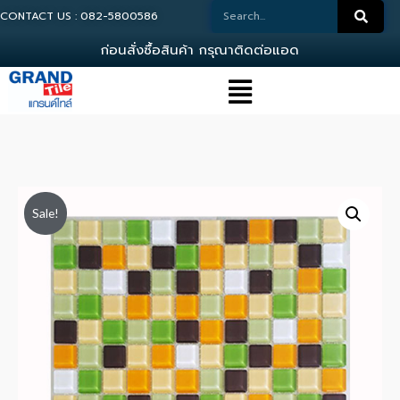
CONTACT US : 082-5800586
ก
อ
น
ส
ง
ซ
อ
ส
น
ค
า
ก
ร
ณ
า
ต
ด
ต
อ
แ
อ
ด
ม
น
Sale!