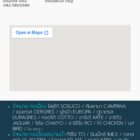
แกรนด์ไทล์ หัวหิน
แกรนด์เซรามิค ราชบุรี
082-5800586
จำหน่าย กระเบื้อง
โสสุโก้ SOSUCO
/
คัมพานา CAMPANA
/
เซอเกรส CERGRES
/
ยูโรป้า EUROPA
/
ดูราเกรส
DURAGRES
/
คอตโต้ COTTO
/
อาร์เต้ ARTE
/
จาร์กัว
JAGUAR
/
ไชโย CHAIYO
/
อาร์ซีไอ RCI
/
ไก่ CHICKEN
/
นก
BIRD
/
เป็ด DUCK
/
จำหน่าย กระเบื้องสระว่ายน้ำ
ทีซีไอ TCI
/
อิมเม็กซ์ IMEX
/
กลาส