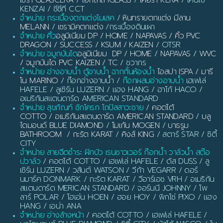
เซร่า GLASCERA
/
ไอกลาส IGLASS
/
เคอร่า KERA
/ เคนไซ
KENZAI / ซีซีที CCT
จำหน่าย กระเบื้องตกแต่งโมเสค
/
หินทรายตกแต่ง มีลาน
MELANN
/
เซรามิคตกแต่ง
/กระเบื้องดินเผา
จำหน่าย คิ้ว
อลูมิเนียม DP / HOME / NAPAVAS / คิ้ว PVC
DRAGON / SUCCESS / KSUM / KAIZEN
/ OTSR
จำหน่าย จมูกบันได
อลูมิเนียม DP / HOME / NAPAVAS / WVC
/ จมูกบันได PVC KAIZEN / TC
/ ชวากร
จำหน่าย อ่างอาบน้ำ ตู้อาบน้ำ ฉากกั้นห้องน้ำ
ไอสปา ISPA / มารี
โน MARINO
/ ก๊อกอ่างอาบน้ำ /
ก๊อกผสมอ่างอาบน้ำ
เฮเฟเล่
HAFELE / ลูเซิร์น LUZERN / แฮง HANG / ฮาโก้ HACO /
อเมริกันสแตนดาร์ด AMERICAN STANDARD
จำหน่าย สุขภัณฑ์ ชักโครก โถปัสสาวะชาย
/
คอตโต้
COTTO
/
อเมริกันสแตนดาร์ด AMERICAN STANDARD
/
บลู
ไดมอนด์ BLUE DIAMOND
/
โมเก้น MOGEN
/
บาธรูม
BATHROOM
/
กะรัต KARAT
/
คิงส์ KING
/ สตาร์ STAR / ซิตี้
CITY
จำหน่าย สายฉีดชำระ ฝักบัว เรนชาวเวอร์ ก๊อกน้ำ วาล์วน้ำ สต๊อ
ปวาล์ว
/ คอตโต้ COTTO / เฮเฟเล่ HAFELE / ดัส DUSS / ลู
เซิร์น LUZERN / วสันต์ WATSON / วีก้า VEGARR / ดอร์
นมาร์ค DONMARK / กะรัต KARAT / วีอาร์เอช VRH / อเมริกัน
สแตนดาร์ด MERICAN STANDARD / จอร์นนี JOHNNY / โพ
ลาร์ POLAR / โฮเอ่น HOEN / ฮอย HOY / พิกโซ่ PIXO / แฮง
HANG / เอน่า ANA
จำหน่าย อ่างล้างหน้า
/ คอตโต้ COTTO / เฮเฟเล่ HAFELE /