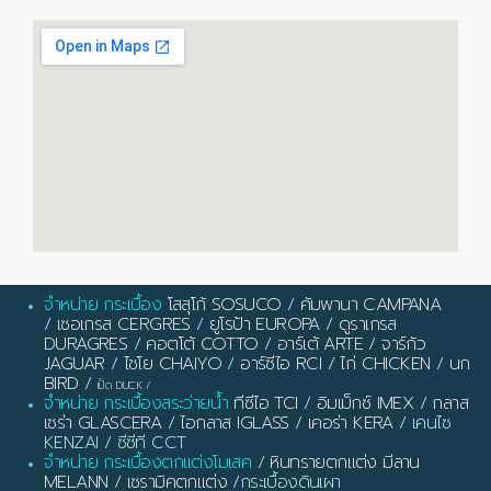
จำหน่าย กระเบื้อง
โสสุโก้ SOSUCO
/
คัมพานา CAMPANA
/
เซอเกรส CERGRES
/
ยูโรป้า EUROPA
/
ดูราเกรส
DURAGRES
/
คอตโต้ COTTO
/
อาร์เต้ ARTE
/
จาร์กัว
JAGUAR
/
ไชโย CHAIYO
/
อาร์ซีไอ RCI
/
ไก่ CHICKEN
/
นก
BIRD
/
เป็ด DUCK
/
จำหน่าย กระเบื้องสระว่ายน้ำ
ทีซีไอ TCI
/
อิมเม็กซ์ IMEX
/
กลาส
เซร่า GLASCERA
/
ไอกลาส IGLASS
/
เคอร่า KERA
/ เคนไซ
KENZAI / ซีซีที CCT
จำหน่าย กระเบื้องตกแต่งโมเสค
/
หินทรายตกแต่ง มีลาน
MELANN
/
เซรามิคตกแต่ง
/กระเบื้องดินเผา