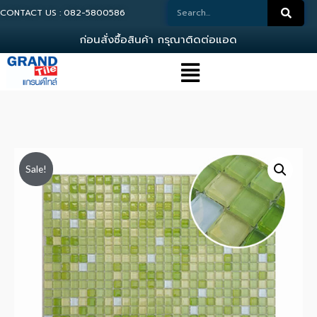
CONTACT US : 082-5800586
ก
อ
น
ส
ง
ซ
อ
ส
น
ค
า
ก
ร
ณ
า
ต
ด
ต
อ
แ
อ
ด
ม
น
Sale!