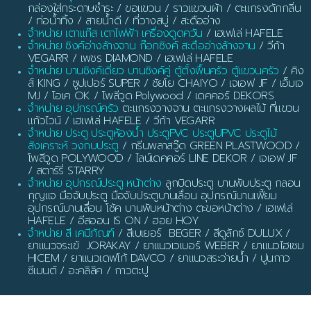
กล่องใส่กระดาษชำระ / ขอแขวน / ราวแขวนผ้า / ตะแกรงดักกลิ่น
/ ท่อน้ำทิ้ง / สายน้ำดี / ที่วางสบู่ / สะดืออ่าง
จำหน่าย เตาแก๊ส เตาไฟฟ้า เครื่องดูดควัน
/ เฮเฟเล่ HAFELE
จำหน่าย ซิงค์อ่างล้างจาน ก๊อกซิงค์ สะดืออ่างล้างจาน
/ วีก้า
VEGARR / เพชร DIAMOND / เฮเฟเล่ HAFELE
จำหน่าย บานซิงค์เดี่ยว บานซิงค์คู่ ตู้ตั้งพื้นครัว ตู้แขวนครัว
/ คิง
ส์ KING / ซูปเปอร์ SUPER / ชัยโย CHAIYO / เจเอฟ JF / เอ็มเจ
MJ / โอเค OK / โพลีวูด Polywood / เดคคอร์ DEKORS
จำหน่าย อุปกรณ์ครัว
ตะแกรงวางจาน ตะแกรงวางผลไม้ ที่แขวน
แก้วไวน์ / เฮเฟเล่ HAFELE / วีก้า VEGARR
จำหน่าย ประตู ประตูห้องน้ำ ประตูPVC ประตูUPVC ประตูไม้
สังเคราะห์ วงกบประตู
/ กรีนพลาสวู๊ด GREEN PLASTWOOD /
โพลีวูด POLYWOOD / ไลน์เดคคอร์ LINE DEKOR / เจเอฟ JF
/ สตาร์รี่ STARRY
จำหน่าย อุปกรณ์ประตู หน้าต่าง
ลูกบิดประตู บานพับประตู กลอน
กุญแจ มือจับประตู มือจับประตูบานเลื่อน อุปกรณ์บานเฟี้ยม
อุปกรณ์บานเลื่อน โช้ค บานพับหน้าต่าง ตะขอหน้าต่าง / เฮเฟเล่
HAFELE / อีสออน IS ON / ฮอย HOY
จำหน่าย สี เคมีภัณฑ์
/ สีเบเยอร์ BEGER / สีดูลักซ์ DULUX /
ยาแนวจระเข้ JORAKAY / ยาแนวเวเบอร์ WEBER / ยาแนวไฮเซม
HICEM / ยาแนวเดฟโก้ DAVCO / ยาแนวสระว่ายน้ำ / ปูนกาว
ซีเมนต์ / อะคลิลิค / กาวตะปู