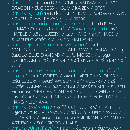
จำหน่าย คิ้ว
อลูมิเนียม DP / HOME / NAPAVAS / คิ้ว PVC
DRAGON / SUCCESS / KSUM / KAIZEN
/ OTSR
จำหน่าย จมูกบันได
อลูมิเนียม DP / HOME / NAPAVAS / WVC
/ จมูกบันได PVC KAIZEN / TC
/ ชวากร
จำหน่าย อ่างอาบน้ำ ตู้อาบน้ำ ฉากกั้นห้องน้ำ
ไอสปา ISPA / มารี
โน MARINO
/ ก๊อกอ่างอาบน้ำ /
ก๊อกผสมอ่างอาบน้ำ
เฮเฟเล่
HAFELE / ลูเซิร์น LUZERN / แฮง HANG / ฮาโก้ HACO /
อเมริกันสแตนดาร์ด AMERICAN STANDARD
จำหน่าย สุขภัณฑ์ ชักโครก โถปัสสาวะชาย
/
คอตโต้
COTTO
/
อเมริกันสแตนดาร์ด AMERICAN STANDARD
/
บลู
ไดมอนด์ BLUE DIAMOND
/
โมเก้น MOGEN
/
บาธรูม
BATHROOM
/
กะรัต KARAT
/
คิงส์ KING
/ สตาร์ STAR / ซิตี้
CITY
จำหน่าย สายฉีดชำระ ฝักบัว เรนชาวเวอร์ ก๊อกน้ำ วาล์วน้ำ สต๊อ
ปวาล์ว
/ คอตโต้ COTTO / เฮเฟเล่ HAFELE / ดัส DUSS / ลู
เซิร์น LUZERN / วสันต์ WATSON / วีก้า VEGARR / ดอร์
นมาร์ค DONMARK / กะรัต KARAT / วีอาร์เอช VRH / อเมริกัน
สแตนดาร์ด MERICAN STANDARD / จอร์นนี JOHNNY / โพ
ลาร์ POLAR / โฮเอ่น HOEN / ฮอย HOY / พิกโซ่ PIXO / แฮง
HANG / เอน่า ANA
จำหน่าย อ่างล้างหน้า
/ คอตโต้ COTTO / เฮเฟเล่ HAFELE /
บลูไดมอนด์ BLUE DIAMOND / ซิตี้ CITY / นัสโก้ NASCO / โม
เก้น MOGEN / อเมริกันสแตนดาร์ด AMERICAN STANDARD /
ART BASIN / ริคโค่ RICCO / HAUS
จำหน่าย อุปกรณ์ห้องน้ำ
/ กระจก / ชั้นกระจก / ชั้นวางของ /