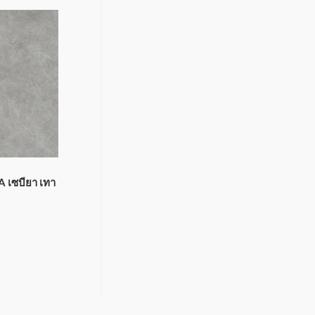
 เซบียา เทา