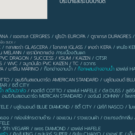
ประปาและระบบบำบัด
PANA
/
เซอเกรส CERGRES
/
ยูโรป้า EUROPA
/
ดูราเกรส DURAGRES
เป็ด DUCK
/
X
/
กลาสเซร่า GLASCERA
/
ไอกลาส IGLASS
/
เคอร่า KERA
/ เคนไซ KEN
ลาน MELANN
/
เซรามิคตกแต่ง
/กระเบื้องดินเผา
ิ้ว PVC DRAGON / SUCCESS / KSUM / KAIZEN
/ OTSR
S / WVC / จมูกบันได PVC KAIZEN / TC
/ ชวากร
PA / มารีโน MARINO
/ ก๊อกอ่างอาบน้ำ /
ก๊อกผสมอ่างอาบน้ำ
เฮเฟเล่ H
OTTO
/
อเมริกันสแตนดาร์ด AMERICAN STANDARD
/
บลูไดมอนด์ B
AR / ซิตี้ CITY
น้ำ สต๊อปวาล์ว
/ คอตโต้ COTTO / เฮเฟเล่ HAFELE / ดัส DUSS / ลูเซิ
/ อเมริกันสแตนดาร์ด MERICAN STANDARD / จอร์นนี JOHNNY / โพลาร
ELE / บลูไดมอนด์ BLUE DIAMOND / ซิตี้ CITY / นัสโก้ NASCO / โ
งของ / กล่องใส่กระดาษชำระ / ขอแขวน / ราวแขวนผ้า / ตะแกรงดักกลิ่น / ท่อ
AFELE
 วีก้า VEGARR / เพชร DIAMOND / เฮเฟเล่ HAFELE
นครัว
/ คิงส์ KING / ซูปเปอร์ SUPER / ชัยโย CHAIYO / เจเอฟ JF / เอ็