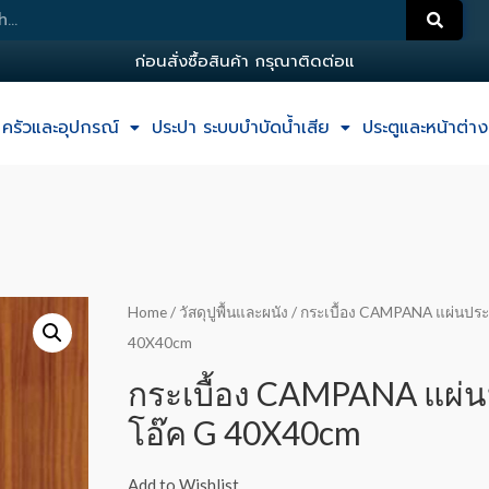
ก
อ
น
ส
ง
ซ
อ
ส
น
ค
า
ก
ร
ณ
า
ต
ด
ต
อ
แ
อ
ด
ม
น
ครัวและอุปกรณ์
ประปา ระบบบำบัดน้ำเสีย
ประตูและหน้าต่าง
Home
/
วัสดุปูพื้นและผนัง
/ กระเบื้อง CAMPANA แผ่นประดู
40X40cm
กระเบื้อง CAMPANA แผ่นป
โอ๊ค G 40X40cm
Add to Wishlist