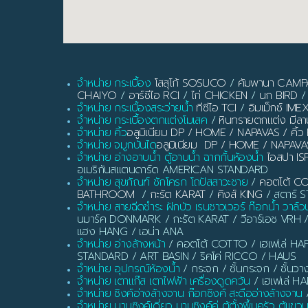
จำหน่าย กระเบื้อง
โสสุโก้ SOSUCO
/
คัมพานา CAM
CHAIYO
/
อาร์ซีไอ RCI
/
ไก่ CHICKEN
/
นก BIRD
/
จำหน่าย กระเบื้องสระว่ายน้ำ
ทีซีไอ TCI
/
อิมเม็กซ์ IME
จำหน่าย กระเบื้องตกแต่งโมเสค
/
หินทรายตกแต่ง มี
จำหน่าย คิ้ว
อลูมิเนียม DP / HOME / NAPAVAS / ค
จำหน่าย จมูกบันได
อลูมิเนียม DP / HOME / NAPAVA
จำหน่าย อ่างอาบน้ำ ตู้อาบน้ำ ฉากกั้นห้องน้ำ
ไอสปา IS
อเมริกันสแตนดาร์ด AMERICAN STANDARD
จำหน่าย สุขภัณฑ์ ชักโครก โถปัสสาวะชาย
/
คอตโต้ C
BATHROOM
/
กะรัต KARAT
/
คิงส์ KING
/ สตาร์ ST
จำหน่าย สายฉีดชำระ ฝักบัว เรนชาวเวอร์ ก๊อกน้ำ วาล์ว
นมาร์ค DONMARK / กะรัต KARAT / วีอาร์เอช VRH 
แฮง HANG / เอน่า ANA
จำหน่าย อ่างล้างหน้า
/ คอตโต้ COTTO / เฮเฟเล่ HAF
STANDARD / ART BASIN / ริคโค่ RICCO / HAUS
จำหน่าย อุปกรณ์ห้องน้ำ
/ กระจก / ชั้นกระจก / ชั้นวา
จำหน่าย เตาแก๊ส เตาไฟฟ้า เครื่องดูดควัน
/ เฮเฟเล่ H
จำหน่าย ซิงค์อ่างล้างจาน ก๊อกซิงค์ สะดืออ่างล้างจาน
/
จำหน่าย บานซิงค์เดี่ยว บานซิงค์คู่ ตู้ตั้งพื้นครัว ตู้แขว