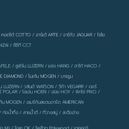
/
คอตโต้ COTTO
/
อาร์เต้ ARTE
/
จาร์กัว JAGUAR
/
ไชโย
ZAI / ซีซีที CCT
AFELE / ลูเซิร์น LUZERN / แฮง HANG / ฮาโก้ HACO /
LUE DIAMOND
/
โมเก้น MOGEN
/
บาธรูม
ร์น LUZERN / วสันต์ WATSON / วีก้า VEGARR / ดอร์
์ POLAR / โฮเอ่น HOEN / ฮอย HOY / พิกโซ่ PIXO /
มเก้น MOGEN / อเมริกันสแตนดาร์ด AMERICAN
น้ำทิ้ง / สายน้ำดี / ที่วางสบู่ / สะดืออ่าง
มเจ MJ / โอเค OK / โพลีวูด Polywood / เดคคอร์