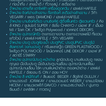
/ ท่อน้ำทิ้ง / สายน้ำดี / ที่วางสบู่ / สะดืออ่าง
จำหน่าย เตาแก๊ส เตาไฟฟ้า เครื่องดูดควัน
/ เฮเฟเล่ HAFELE
จำหน่าย ซิงค์อ่างล้างจาน ก๊อกซิงค์ สะดืออ่างล้างจาน
/ วีก้า
VEGARR / เพชร DIAMOND / เฮเฟเล่ HAFELE
จำหน่าย บานซิงค์เดี่ยว บานซิงค์คู่ ตู้ตั้งพื้นครัว ตู้แขวนครัว
/ คิง
ส์ KING / ซูปเปอร์ SUPER / ชัยโย CHAIYO / เจเอฟ JF / เอ็มเจ
MJ / โอเค OK / โพลีวูด Polywood / เดคคอร์ DEKORS
จำหน่าย อุปกรณ์ครัว
ตะแกรงวางจาน ตะแกรงวางผลไม้ ที่แขวน
แก้วไวน์ / เฮเฟเล่ HAFELE / วีก้า VEGARR
จำหน่าย ประตู ประตูห้องน้ำ ประตูPVC ประตูUPVC ประตูไม้
สังเคราะห์ วงกบประตู
/ กรีนพลาสวู๊ด GREEN PLASTWOOD /
โพลีวูด POLYWOOD / ไลน์เดคคอร์ LINE DEKOR / เจเอฟ JF
/ สตาร์รี่ STARRY
จำหน่าย อุปกรณ์ประตู หน้าต่าง
ลูกบิดประตู บานพับประตู กลอน
กุญแจ มือจับประตู มือจับประตูบานเลื่อน อุปกรณ์บานเฟี้ยม
อุปกรณ์บานเลื่อน โช้ค บานพับหน้าต่าง ตะขอหน้าต่าง / เฮเฟเล่
HAFELE / อีสออน IS ON / ฮอย HOY
จำหน่าย สี เคมีภัณฑ์
/ สีเบเยอร์ BEGER / สีดูลักซ์ DULUX /
ยาแนวจระเข้ JORAKAY / ยาแนวเวเบอร์ WEBER / ยาแนวไฮเซม
HICEM / ยาแนวเดฟโก้ DAVCO / ยาแนวสระว่ายน้ำ / ปูนกาว
ซีเมนต์ / อะคลิลิค / กาวตะปู