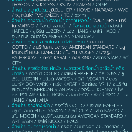
DRAGON / SUCCESS / KSUM / KAIZEN
/ OTSR
จำหน่าย จมูกบันได
อลูมิเนียม DP / HOME / NAPAVAS / WVC
/ จมูกบันได PVC KAIZEN / TC
/ ชวากร
จำหน่าย อ่างอาบน้ำ ตู้อาบน้ำ ฉากกั้นห้องน้ำ
ไอสปา ISPA / มารี
โน MARINO
/ ก๊อกอ่างอาบน้ำ /
ก๊อกผสมอ่างอาบน้ำ
เฮเฟเล่
HAFELE / ลูเซิร์น LUZERN / แฮง HANG / ฮาโก้ HACO /
อเมริกันสแตนดาร์ด AMERICAN STANDARD
จำหน่าย สุขภัณฑ์ ชักโครก โถปัสสาวะชาย
/
คอตโต้
COTTO
/
อเมริกันสแตนดาร์ด AMERICAN STANDARD
/
บลู
ไดมอนด์ BLUE DIAMOND
/
โมเก้น MOGEN
/
บาธรูม
BATHROOM
/
กะรัต KARAT
/
คิงส์ KING
/ สตาร์ STAR / ซิตี้
CITY
จำหน่าย สายฉีดชำระ ฝักบัว เรนชาวเวอร์ ก๊อกน้ำ วาล์วน้ำ สต๊อ
ปวาล์ว
/ คอตโต้ COTTO / เฮเฟเล่ HAFELE / ดัส DUSS / ลู
เซิร์น LUZERN / วสันต์ WATSON / วีก้า VEGARR / ดอร์
นมาร์ค DONMARK / กะรัต KARAT / วีอาร์เอช VRH / อเมริกัน
สแตนดาร์ด MERICAN STANDARD / จอร์นนี JOHNNY / โพ
ลาร์ POLAR / โฮเอ่น HOEN / ฮอย HOY / พิกโซ่ PIXO / แฮง
HANG / เอน่า ANA
จำหน่าย อ่างล้างหน้า
/ คอตโต้ COTTO / เฮเฟเล่ HAFELE /
บลูไดมอนด์ BLUE DIAMOND / ซิตี้ CITY / นัสโก้ NASCO / โม
เก้น MOGEN / อเมริกันสแตนดาร์ด AMERICAN STANDARD /
ART BASIN / ริคโค่ RICCO / HAUS
จำหน่าย อุปกรณ์ห้องน้ำ
/ กระจก / ชั้นกระจก / ชั้นวางของ /
กล่องใส่กระดาษชำระ / ขอแขวน / ราวแขวนผ้า / ตะแกรงดักกลิ่น