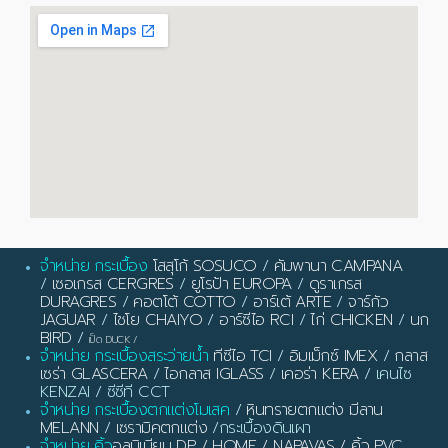
จำหน่าย กระเบื้อง
โสสุโก้ SOSUCO
/
คัมพานา CAMPANA
/
เซอเกรส CERGRES
/
ยูโรป้า EUROPA
/
ดูราเกรส
DURAGRES
/
คอตโต้ COTTO
/
อาร์เต้ ARTE
/
จาร์กัว
JAGUAR
/
ไชโย CHAIYO
/
อาร์ซีไอ RCI
/
ไก่ CHICKEN
/
นก
BIRD
/
เป็ด DUCK
/
จำหน่าย กระเบื้องสระว่ายน้ำ
ทีซีไอ TCI
/
อิมเม็กซ์ IMEX
/
กลาส
เซร่า GLASCERA
/
ไอกลาส IGLASS
/
เคอร่า KERA
/ เคนไซ
KENZAI / ซีซีที CCT
จำหน่าย กระเบื้องตกแต่งโมเสค
/
หินทรายตกแต่ง มีลาน
MELANN
/
เซรามิคตกแต่ง
/กระเบื้องดินเผา
จำหน่าย คิ้ว
อลูมิเนียม DP / HOME / NAPAVAS / คิ้ว PVC