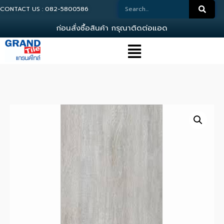
CONTACT US : 082-5800586
ก
อ
น
ส
ง
ซ
อ
ส
น
ค
า
ก
ร
ณ
า
ต
ด
ต
อ
แ
อ
ด
ม