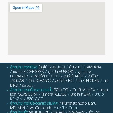
จำหน่าย กระเบื้อง
โสสุโก้ SOSUCO
/
คัมพานา CAMPANA
/
เซอเกรส CERGRES
/
ยูโรป้า EUROPA
/
ดูราเกรส
DURAGRES
/
คอตโต้ COTTO
/
อาร์เต้ ARTE
/
จาร์กัว
JAGUAR
/
ไชโย CHAIYO
/
อาร์ซีไอ RCI
/
ไก่ CHICKEN
/
นก
BIRD
/
เป็ด DUCK
/
จำหน่าย กระเบื้องสระว่ายน้ำ
ทีซีไอ TCI
/
อิมเม็กซ์ IMEX
/
กลาส
เซร่า GLASCERA
/
ไอกลาส IGLASS
/
เคอร่า KERA
/ เคนไซ
KENZAI / ซีซีที CCT
จำหน่าย กระเบื้องตกแต่งโมเสค
/
หินทรายตกแต่ง มีลาน
MELANN
/
เซรามิคตกแต่ง
/กระเบื้องดินเผา
จำหน่าย คิ้ว
อลูมิเนียม DP / HOME / NAPAVAS / คิ้ว PVC