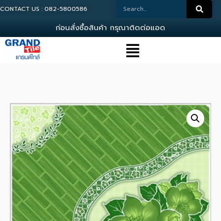
CONTACT US : 082-5800586
ก
อ
น
ส
ง
ซ
อ
ส
น
ค
า
ก
ร
ณ
า
ต
ด
ต
อ
แ
อ
ด
ม
น