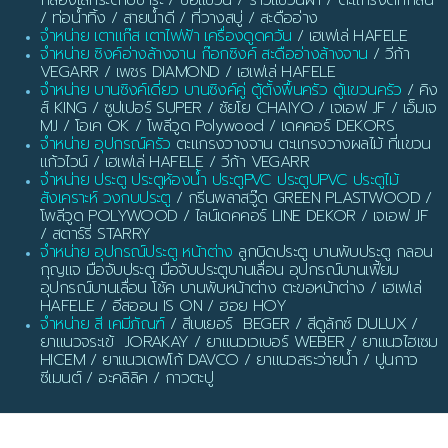
/ ท่อน้ำทิ้ง / สายน้ำดี / ที่วางสบู่ / สะดืออ่าง
จำหน่าย เตาแก๊ส เตาไฟฟ้า เครื่องดูดควัน
/ เฮเฟเล่ HAFELE
จำหน่าย ซิงค์อ่างล้างจาน ก๊อกซิงค์ สะดืออ่างล้างจาน
/ วีก้า
VEGARR / เพชร DIAMOND / เฮเฟเล่ HAFELE
จำหน่าย บานซิงค์เดี่ยว บานซิงค์คู่ ตู้ตั้งพื้นครัว ตู้แขวนครัว
/ คิง
ส์ KING / ซูปเปอร์ SUPER / ชัยโย CHAIYO / เจเอฟ JF / เอ็มเจ
MJ / โอเค OK / โพลีวูด Polywood / เดคคอร์ DEKORS
จำหน่าย อุปกรณ์ครัว
ตะแกรงวางจาน ตะแกรงวางผลไม้ ที่แขวน
แก้วไวน์ / เฮเฟเล่ HAFELE / วีก้า VEGARR
จำหน่าย ประตู ประตูห้องน้ำ ประตูPVC ประตูUPVC ประตูไม้
สังเคราะห์ วงกบประตู
/ กรีนพลาสวู๊ด GREEN PLASTWOOD /
โพลีวูด POLYWOOD / ไลน์เดคคอร์ LINE DEKOR / เจเอฟ JF
/ สตาร์รี่ STARRY
จำหน่าย อุปกรณ์ประตู หน้าต่าง
ลูกบิดประตู บานพับประตู กลอน
กุญแจ มือจับประตู มือจับประตูบานเลื่อน อุปกรณ์บานเฟี้ยม
อุปกรณ์บานเลื่อน โช้ค บานพับหน้าต่าง ตะขอหน้าต่าง / เฮเฟเล่
HAFELE / อีสออน IS ON / ฮอย HOY
จำหน่าย สี เคมีภัณฑ์
/ สีเบเยอร์ BEGER / สีดูลักซ์ DULUX /
ยาแนวจระเข้ JORAKAY / ยาแนวเวเบอร์ WEBER / ยาแนวไฮเซม
HICEM / ยาแนวเดฟโก้ DAVCO / ยาแนวสระว่ายน้ำ / ปูนกาว
ซีเมนต์ / อะคลิลิค / กาวตะปู