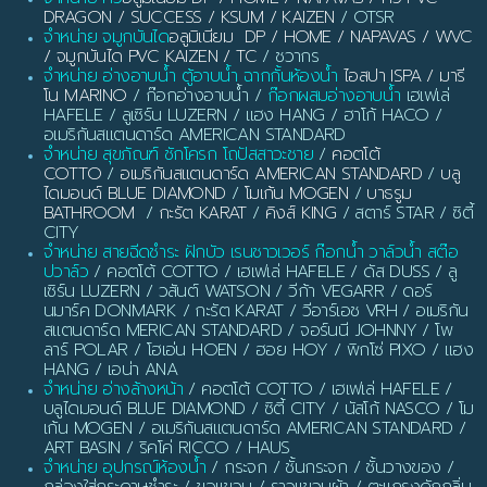
DRAGON / SUCCESS / KSUM / KAIZEN
/ OTSR
จำหน่าย จมูกบันได
อลูมิเนียม DP / HOME / NAPAVAS / WVC
/ จมูกบันได PVC KAIZEN / TC
/ ชวากร
จำหน่าย อ่างอาบน้ำ ตู้อาบน้ำ ฉากกั้นห้องน้ำ
ไอสปา ISPA / มารี
โน MARINO
/ ก๊อกอ่างอาบน้ำ /
ก๊อกผสมอ่างอาบน้ำ
เฮเฟเล่
HAFELE / ลูเซิร์น LUZERN / แฮง HANG / ฮาโก้ HACO /
อเมริกันสแตนดาร์ด AMERICAN STANDARD
จำหน่าย สุขภัณฑ์ ชักโครก โถปัสสาวะชาย
/
คอตโต้
COTTO
/
อเมริกันสแตนดาร์ด AMERICAN STANDARD
/
บลู
ไดมอนด์ BLUE DIAMOND
/
โมเก้น MOGEN
/
บาธรูม
BATHROOM
/
กะรัต KARAT
/
คิงส์ KING
/ สตาร์ STAR / ซิตี้
CITY
จำหน่าย สายฉีดชำระ ฝักบัว เรนชาวเวอร์ ก๊อกน้ำ วาล์วน้ำ สต๊อ
ปวาล์ว
/ คอตโต้ COTTO / เฮเฟเล่ HAFELE / ดัส DUSS / ลู
เซิร์น LUZERN / วสันต์ WATSON / วีก้า VEGARR / ดอร์
นมาร์ค DONMARK / กะรัต KARAT / วีอาร์เอช VRH / อเมริกัน
สแตนดาร์ด MERICAN STANDARD / จอร์นนี JOHNNY / โพ
ลาร์ POLAR / โฮเอ่น HOEN / ฮอย HOY / พิกโซ่ PIXO / แฮง
HANG / เอน่า ANA
จำหน่าย อ่างล้างหน้า
/ คอตโต้ COTTO / เฮเฟเล่ HAFELE /
บลูไดมอนด์ BLUE DIAMOND / ซิตี้ CITY / นัสโก้ NASCO / โม
เก้น MOGEN / อเมริกันสแตนดาร์ด AMERICAN STANDARD /
ART BASIN / ริคโค่ RICCO / HAUS
จำหน่าย อุปกรณ์ห้องน้ำ
/ กระจก / ชั้นกระจก / ชั้นวางของ /
กล่องใส่กระดาษชำระ / ขอแขวน / ราวแขวนผ้า / ตะแกรงดักกลิ่น