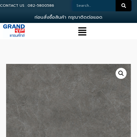
CONTACT US : 082-5800586
ก
อ
น
ส
ง
ซ
อ
ส
น
ค
า
ก
ร
ณ
า
ต
ด
ต
อ
แ
อ
ด
ม