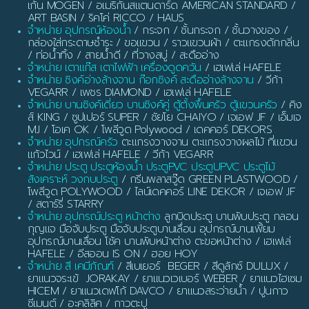
เก้น MOGEN / อเมริกันสแตนดาร์ด AMERICAN STANDARD /
ART BASIN / ริคโค่ RICCO / HAUS
จำหน่าย อุปกรณ์ห้องน้ำ
/ กระจก / ชั้นกระจก / ชั้นวางของ /
กล่องใส่กระดาษชำระ / ขอแขวน / ราวแขวนผ้า / ตะแกรงดักกลิ่น
/ ท่อน้ำทิ้ง / สายน้ำดี / ที่วางสบู่ / สะดืออ่าง
จำหน่าย เตาแก๊ส เตาไฟฟ้า เครื่องดูดควัน
/ เฮเฟเล่ HAFELE
จำหน่าย ซิงค์อ่างล้างจาน ก๊อกซิงค์ สะดืออ่างล้างจาน
/ วีก้า
VEGARR / เพชร DIAMOND / เฮเฟเล่ HAFELE
จำหน่าย บานซิงค์เดี่ยว บานซิงค์คู่ ตู้ตั้งพื้นครัว ตู้แขวนครัว
/ คิง
ส์ KING / ซูปเปอร์ SUPER / ชัยโย CHAIYO / เจเอฟ JF / เอ็มเจ
MJ / โอเค OK / โพลีวูด Polywood / เดคคอร์ DEKORS
จำหน่าย อุปกรณ์ครัว
ตะแกรงวางจาน ตะแกรงวางผลไม้ ที่แขวน
แก้วไวน์ / เฮเฟเล่ HAFELE / วีก้า VEGARR
จำหน่าย ประตู ประตูห้องน้ำ ประตูPVC ประตูUPVC ประตูไม้
สังเคราะห์ วงกบประตู
/ กรีนพลาสวู๊ด GREEN PLASTWOOD /
โพลีวูด POLYWOOD / ไลน์เดคคอร์ LINE DEKOR / เจเอฟ JF
/ สตาร์รี่ STARRY
จำหน่าย อุปกรณ์ประตู หน้าต่าง
ลูกบิดประตู บานพับประตู กลอน
กุญแจ มือจับประตู มือจับประตูบานเลื่อน อุปกรณ์บานเฟี้ยม
อุปกรณ์บานเลื่อน โช้ค บานพับหน้าต่าง ตะขอหน้าต่าง / เฮเฟเล่
HAFELE / อีสออน IS ON / ฮอย HOY
จำหน่าย สี เคมีภัณฑ์
/ สีเบเยอร์ BEGER / สีดูลักซ์ DULUX /
ยาแนวจระเข้ JORAKAY / ยาแนวเวเบอร์ WEBER / ยาแนวไฮเซม
HICEM / ยาแนวเดฟโก้ DAVCO / ยาแนวสระว่ายน้ำ / ปูนกาว
ซีเมนต์ / อะคลิลิค / กาวตะปู