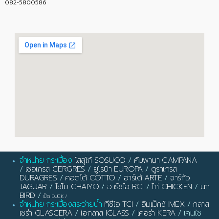
082-5800586
จำหน่าย กระเบื้อง
โสสุโก้ SOSUCO
/
คัมพานา CAMPANA
/
เซอเกรส CERGRES
/
ยูโรป้า EUROPA
/
ดูราเกรส
DURAGRES
/
คอตโต้ COTTO
/
อาร์เต้ ARTE
/
จาร์กัว
JAGUAR
/
ไชโย CHAIYO
/
อาร์ซีไอ RCI
/
ไก่ CHICKEN
/
นก
BIRD
/
เป็ด DUCK
/
จำหน่าย กระเบื้องสระว่ายน้ำ
ทีซีไอ TCI
/
อิมเม็กซ์ IMEX
/
กลาส
เซร่า GLASCERA
/
ไอกลาส IGLASS
/
เคอร่า KERA
/ เคนไซ