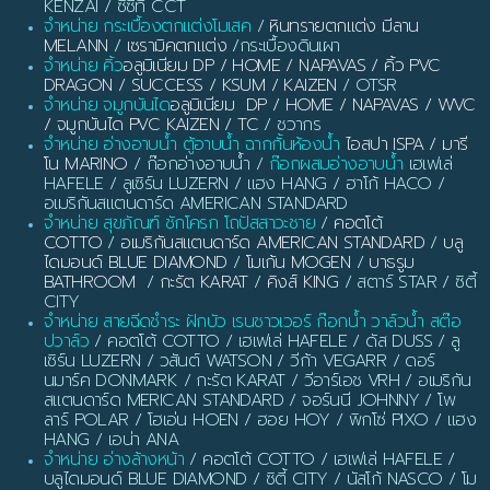
KENZAI / ซีซีที CCT
จำหน่าย กระเบื้องตกแต่งโมเสค
/
หินทรายตกแต่ง มีลาน
MELANN
/
เซรามิคตกแต่ง
/กระเบื้องดินเผา
จำหน่าย คิ้ว
อลูมิเนียม DP / HOME / NAPAVAS / คิ้ว PVC
DRAGON / SUCCESS / KSUM / KAIZEN
/ OTSR
จำหน่าย จมูกบันได
อลูมิเนียม DP / HOME / NAPAVAS / WVC
/ จมูกบันได PVC KAIZEN / TC
/ ชวากร
จำหน่าย อ่างอาบน้ำ ตู้อาบน้ำ ฉากกั้นห้องน้ำ
ไอสปา ISPA / มารี
โน MARINO
/ ก๊อกอ่างอาบน้ำ /
ก๊อกผสมอ่างอาบน้ำ
เฮเฟเล่
HAFELE / ลูเซิร์น LUZERN / แฮง HANG / ฮาโก้ HACO /
อเมริกันสแตนดาร์ด AMERICAN STANDARD
จำหน่าย สุขภัณฑ์ ชักโครก โถปัสสาวะชาย
/
คอตโต้
COTTO
/
อเมริกันสแตนดาร์ด AMERICAN STANDARD
/
บลู
ไดมอนด์ BLUE DIAMOND
/
โมเก้น MOGEN
/
บาธรูม
BATHROOM
/
กะรัต KARAT
/
คิงส์ KING
/ สตาร์ STAR / ซิตี้
CITY
จำหน่าย สายฉีดชำระ ฝักบัว เรนชาวเวอร์ ก๊อกน้ำ วาล์วน้ำ สต๊อ
ปวาล์ว
/ คอตโต้ COTTO / เฮเฟเล่ HAFELE / ดัส DUSS / ลู
เซิร์น LUZERN / วสันต์ WATSON / วีก้า VEGARR / ดอร์
นมาร์ค DONMARK / กะรัต KARAT / วีอาร์เอช VRH / อเมริกัน
สแตนดาร์ด MERICAN STANDARD / จอร์นนี JOHNNY / โพ
ลาร์ POLAR / โฮเอ่น HOEN / ฮอย HOY / พิกโซ่ PIXO / แฮง
HANG / เอน่า ANA
จำหน่าย อ่างล้างหน้า
/ คอตโต้ COTTO / เฮเฟเล่ HAFELE /
บลูไดมอนด์ BLUE DIAMOND / ซิตี้ CITY / นัสโก้ NASCO / โม