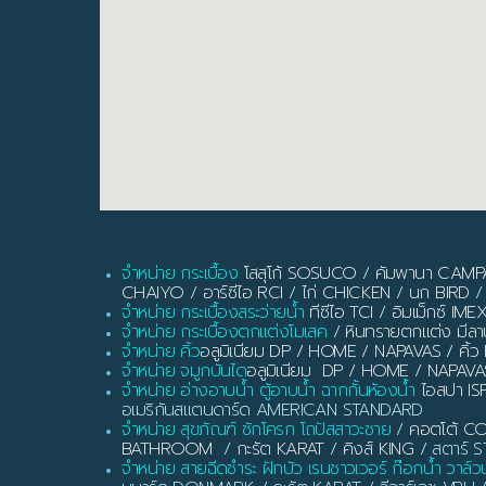
จำหน่าย กระเบื้อง
โสสุโก้ SOSUCO
/
คัมพานา CAM
CHAIYO
/
อาร์ซีไอ RCI
/
ไก่ CHICKEN
/
นก BIRD
/
จำหน่าย กระเบื้องสระว่ายน้ำ
ทีซีไอ TCI
/
อิมเม็กซ์ IME
จำหน่าย กระเบื้องตกแต่งโมเสค
/
หินทรายตกแต่ง มี
จำหน่าย คิ้ว
อลูมิเนียม DP / HOME / NAPAVAS / ค
จำหน่าย จมูกบันได
อลูมิเนียม DP / HOME / NAPAVA
จำหน่าย อ่างอาบน้ำ ตู้อาบน้ำ ฉากกั้นห้องน้ำ
ไอสปา IS
อเมริกันสแตนดาร์ด AMERICAN STANDARD
จำหน่าย สุขภัณฑ์ ชักโครก โถปัสสาวะชาย
/
คอตโต้ C
BATHROOM
/
กะรัต KARAT
/
คิงส์ KING
/ สตาร์ ST
จำหน่าย สายฉีดชำระ ฝักบัว เรนชาวเวอร์ ก๊อกน้ำ วาล์ว