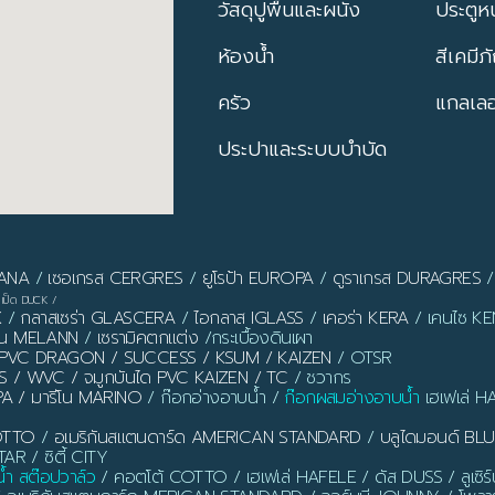
วัสดุปูพื้นและผนัง
ประตูหน
ห้องน้ำ
สีเคมีภ
ครัว
แกลเลอร
ประปาและระบบบำบัด
PANA
/
เซอเกรส CERGRES
/
ยูโรป้า EUROPA
/
ดูราเกรส DURAGRES
เป็ด DUCK
/
X
/
กลาสเซร่า GLASCERA
/
ไอกลาส IGLASS
/
เคอร่า KERA
/ เคนไซ KEN
ลาน MELANN
/
เซรามิคตกแต่ง
/กระเบื้องดินเผา
ิ้ว PVC DRAGON / SUCCESS / KSUM / KAIZEN
/ OTSR
S / WVC / จมูกบันได PVC KAIZEN / TC
/ ชวากร
PA / มารีโน MARINO
/ ก๊อกอ่างอาบน้ำ /
ก๊อกผสมอ่างอาบน้ำ
เฮเฟเล่ H
OTTO
/
อเมริกันสแตนดาร์ด AMERICAN STANDARD
/
บลูไดมอนด์ B
AR / ซิตี้ CITY
น้ำ สต๊อปวาล์ว
/ คอตโต้ COTTO / เฮเฟเล่ HAFELE / ดัส DUSS / ลูเซิ