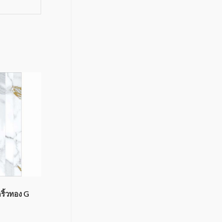
ริ้วทอง G