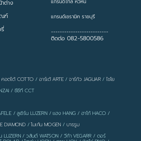
แกรนด์ไทล์ หัวหิน
้าต่าง
ัณฑ์
แกรนด์เซรามิค ราชบุรี
ี่
--------------------------
ติดต่อ 082-5800586
/
คอตโต้ COTTO
/
อาร์เต้ ARTE
/
จาร์กัว JAGUAR
/
ไชโย
ZAI / ซีซีที CCT
AFELE / ลูเซิร์น LUZERN / แฮง HANG / ฮาโก้ HACO /
LUE DIAMOND
/
โมเก้น MOGEN
/
บาธรูม
ร์น LUZERN / วสันต์ WATSON / วีก้า VEGARR / ดอร์