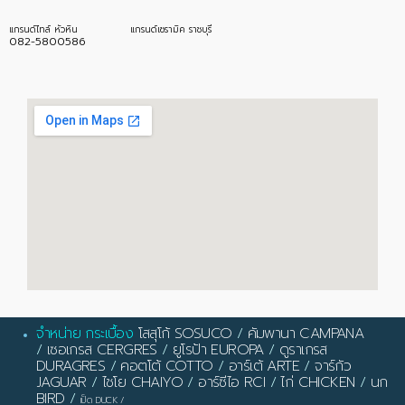
แกรนด์ไทล์ หัวหิน
แกรนด์เซรามิค ราชบุรี
082-5800586
จำหน่าย กระเบื้อง
โสสุโก้ SOSUCO
/
คัมพานา CAMPANA
/
เซอเกรส CERGRES
/
ยูโรป้า EUROPA
/
ดูราเกรส
DURAGRES
/
คอตโต้ COTTO
/
อาร์เต้ ARTE
/
จาร์กัว
JAGUAR
/
ไชโย CHAIYO
/
อาร์ซีไอ RCI
/
ไก่ CHICKEN
/
นก
BIRD
/
เป็ด DUCK
/