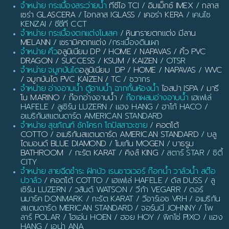
จำหน่าย กระเบื้องสระว่ายน้ำ
ทีซีไอ TCI
/
อิมเม็กซ์ IMEX
/
กลาส
เซร่า GLASCERA
/
ไอกลาส IGLASS
/
เคอร่า KERA
/ เคนไซ
KENZAI / ซีซีที CCT
จำหน่าย กระเบื้องตกแต่งโมเสค
/
หินทรายตกแต่ง มีลาน
MELANN
/
เซรามิคตกแต่ง
/กระเบื้องดินเผา
จำหน่าย คิ้ว
อลูมิเนียม DP / HOME / NAPAVAS / คิ้ว PVC
DRAGON / SUCCESS / KSUM / KAIZEN
/ OTSR
จำหน่าย จมูกบันได
อลูมิเนียม DP / HOME / NAPAVAS / WVC
/ จมูกบันได PVC KAIZEN / TC
/ ชวากร
จำหน่าย อ่างอาบน้ำ ตู้อาบน้ำ ฉากกั้นห้องน้ำ
ไอสปา ISPA / มารี
โน MARINO
/ ก๊อกอ่างอาบน้ำ /
ก๊อกผสมอ่างอาบน้ำ
เฮเฟเล่
HAFELE / ลูเซิร์น LUZERN / แฮง HANG / ฮาโก้ HACO /
อเมริกันสแตนดาร์ด AMERICAN STANDARD
จำหน่าย สุขภัณฑ์ ชักโครก โถปัสสาวะชาย
/
คอตโต้
COTTO
/
อเมริกันสแตนดาร์ด AMERICAN STANDARD
/
บลู
ไดมอนด์ BLUE DIAMOND
/
โมเก้น MOGEN
/
บาธรูม
BATHROOM
/
กะรัต KARAT
/
คิงส์ KING
/ สตาร์ STAR / ซิตี้
CITY
จำหน่าย สายฉีดชำระ ฝักบัว เรนชาวเวอร์ ก๊อกน้ำ วาล์วน้ำ สต๊อ
ปวาล์ว
/ คอตโต้ COTTO / เฮเฟเล่ HAFELE / ดัส DUSS / ลู
เซิร์น LUZERN / วสันต์ WATSON / วีก้า VEGARR / ดอร์
นมาร์ค DONMARK / กะรัต KARAT / วีอาร์เอช VRH / อเมริกัน
สแตนดาร์ด MERICAN STANDARD / จอร์นนี JOHNNY / โพ
ลาร์ POLAR / โฮเอ่น HOEN / ฮอย HOY / พิกโซ่ PIXO / แฮง
HANG / เอน่า ANA