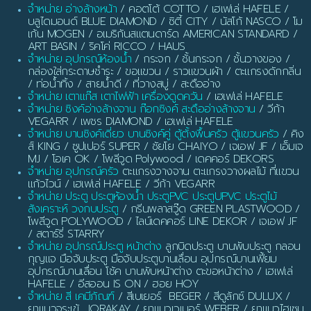
จำหน่าย อ่างล้างหน้า
/ คอตโต้ COTTO / เฮเฟเล่ HAFELE /
บลูไดมอนด์ BLUE DIAMOND / ซิตี้ CITY / นัสโก้ NASCO / โม
เก้น MOGEN / อเมริกันสแตนดาร์ด AMERICAN STANDARD /
ART BASIN / ริคโค่ RICCO / HAUS
จำหน่าย อุปกรณ์ห้องน้ำ
/ กระจก / ชั้นกระจก / ชั้นวางของ /
กล่องใส่กระดาษชำระ / ขอแขวน / ราวแขวนผ้า / ตะแกรงดักกลิ่น
/ ท่อน้ำทิ้ง / สายน้ำดี / ที่วางสบู่ / สะดืออ่าง
จำหน่าย เตาแก๊ส เตาไฟฟ้า เครื่องดูดควัน
/ เฮเฟเล่ HAFELE
จำหน่าย ซิงค์อ่างล้างจาน ก๊อกซิงค์ สะดืออ่างล้างจาน
/ วีก้า
VEGARR / เพชร DIAMOND / เฮเฟเล่ HAFELE
จำหน่าย บานซิงค์เดี่ยว บานซิงค์คู่ ตู้ตั้งพื้นครัว ตู้แขวนครัว
/ คิง
ส์ KING / ซูปเปอร์ SUPER / ชัยโย CHAIYO / เจเอฟ JF / เอ็มเจ
MJ / โอเค OK / โพลีวูด Polywood / เดคคอร์ DEKORS
จำหน่าย อุปกรณ์ครัว
ตะแกรงวางจาน ตะแกรงวางผลไม้ ที่แขวน
แก้วไวน์ / เฮเฟเล่ HAFELE / วีก้า VEGARR
จำหน่าย ประตู ประตูห้องน้ำ ประตูPVC ประตูUPVC ประตูไม้
สังเคราะห์ วงกบประตู
/ กรีนพลาสวู๊ด GREEN PLASTWOOD /
โพลีวูด POLYWOOD / ไลน์เดคคอร์ LINE DEKOR / เจเอฟ JF
/ สตาร์รี่ STARRY
จำหน่าย อุปกรณ์ประตู หน้าต่าง
ลูกบิดประตู บานพับประตู กลอน
กุญแจ มือจับประตู มือจับประตูบานเลื่อน อุปกรณ์บานเฟี้ยม
อุปกรณ์บานเลื่อน โช้ค บานพับหน้าต่าง ตะขอหน้าต่าง / เฮเฟเล่
HAFELE / อีสออน IS ON / ฮอย HOY
จำหน่าย สี เคมีภัณฑ์
/ สีเบเยอร์ BEGER / สีดูลักซ์ DULUX /
ยาแนวจระเข้ JORAKAY / ยาแนวเวเบอร์ WEBER / ยาแนวไฮเซม