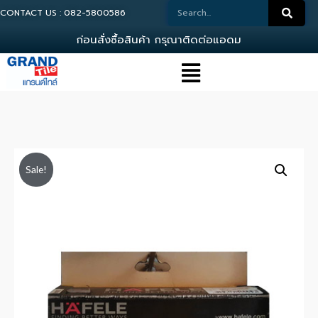
CONTACT US : 082-5800586
ก
อ
น
ส
ง
ซ
อ
ส
น
ค
า
ก
ร
ณ
า
ต
ด
ต
อ
แ
อ
ด
ม
น
Sale!