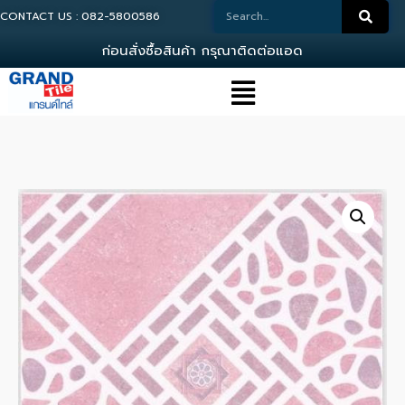
CONTACT US : 082-5800586
ก
อ
น
ส
ง
ซ
อ
ส
น
ค
า
ก
ร
ณ
า
ต
ด
ต
อ
แ
อ
ด
ม
น