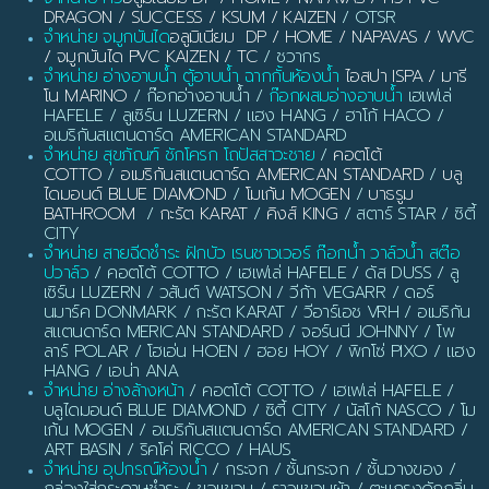
DRAGON / SUCCESS / KSUM / KAIZEN
/ OTSR
จำหน่าย จมูกบันได
อลูมิเนียม DP / HOME / NAPAVAS / WVC
/ จมูกบันได PVC KAIZEN / TC
/ ชวากร
จำหน่าย อ่างอาบน้ำ ตู้อาบน้ำ ฉากกั้นห้องน้ำ
ไอสปา ISPA / มารี
โน MARINO
/ ก๊อกอ่างอาบน้ำ /
ก๊อกผสมอ่างอาบน้ำ
เฮเฟเล่
HAFELE / ลูเซิร์น LUZERN / แฮง HANG / ฮาโก้ HACO /
อเมริกันสแตนดาร์ด AMERICAN STANDARD
จำหน่าย สุขภัณฑ์ ชักโครก โถปัสสาวะชาย
/
คอตโต้
COTTO
/
อเมริกันสแตนดาร์ด AMERICAN STANDARD
/
บลู
ไดมอนด์ BLUE DIAMOND
/
โมเก้น MOGEN
/
บาธรูม
BATHROOM
/
กะรัต KARAT
/
คิงส์ KING
/ สตาร์ STAR / ซิตี้
CITY
จำหน่าย สายฉีดชำระ ฝักบัว เรนชาวเวอร์ ก๊อกน้ำ วาล์วน้ำ สต๊อ
ปวาล์ว
/ คอตโต้ COTTO / เฮเฟเล่ HAFELE / ดัส DUSS / ลู
เซิร์น LUZERN / วสันต์ WATSON / วีก้า VEGARR / ดอร์
นมาร์ค DONMARK / กะรัต KARAT / วีอาร์เอช VRH / อเมริกัน
สแตนดาร์ด MERICAN STANDARD / จอร์นนี JOHNNY / โพ
ลาร์ POLAR / โฮเอ่น HOEN / ฮอย HOY / พิกโซ่ PIXO / แฮง
HANG / เอน่า ANA
จำหน่าย อ่างล้างหน้า
/ คอตโต้ COTTO / เฮเฟเล่ HAFELE /
บลูไดมอนด์ BLUE DIAMOND / ซิตี้ CITY / นัสโก้ NASCO / โม
เก้น MOGEN / อเมริกันสแตนดาร์ด AMERICAN STANDARD /
ART BASIN / ริคโค่ RICCO / HAUS
จำหน่าย อุปกรณ์ห้องน้ำ
/ กระจก / ชั้นกระจก / ชั้นวางของ /
กล่องใส่กระดาษชำระ / ขอแขวน / ราวแขวนผ้า / ตะแกรงดักกลิ่น