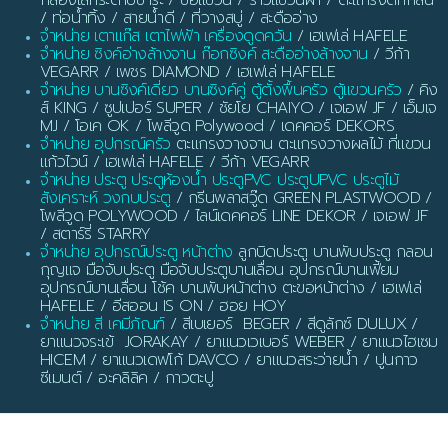
/ ท่อน้ำทิ้ง / สายน้ำดี / ที่วางสบู่ / สะดืออ่าง
จำหน่าย เตาแก๊ส เตาไฟฟ้า เครื่องดูดควัน
/ เฮเฟเล่ HAFELE
จำหน่าย ซิงค์อ่างล้างจาน ก๊อกซิงค์ สะดืออ่างล้างจาน
/ วีก้า
VEGARR / เพชร DIAMOND / เฮเฟเล่ HAFELE
จำหน่าย บานซิงค์เดี่ยว บานซิงค์คู่ ตู้ตั้งพื้นครัว ตู้แขวนครัว
/ คิง
ส์ KING / ซูปเปอร์ SUPER / ชัยโย CHAIYO / เจเอฟ JF / เอ็มเจ
MJ / โอเค OK / โพลีวูด Polywood / เดคคอร์ DEKORS
จำหน่าย อุปกรณ์ครัว
ตะแกรงวางจาน ตะแกรงวางผลไม้ ที่แขวน
แก้วไวน์ / เฮเฟเล่ HAFELE / วีก้า VEGARR
จำหน่าย ประตู ประตูห้องน้ำ ประตูPVC ประตูUPVC ประตูไม้
สังเคราะห์ วงกบประตู
/ กรีนพลาสวู๊ด GREEN PLASTWOOD /
โพลีวูด POLYWOOD / ไลน์เดคคอร์ LINE DEKOR / เจเอฟ JF
/ สตาร์รี่ STARRY
จำหน่าย อุปกรณ์ประตู หน้าต่าง
ลูกบิดประตู บานพับประตู กลอน
กุญแจ มือจับประตู มือจับประตูบานเลื่อน อุปกรณ์บานเฟี้ยม
อุปกรณ์บานเลื่อน โช้ค บานพับหน้าต่าง ตะขอหน้าต่าง / เฮเฟเล่
HAFELE / อีสออน IS ON / ฮอย HOY
จำหน่าย สี เคมีภัณฑ์
/ สีเบเยอร์ BEGER / สีดูลักซ์ DULUX /
ยาแนวจระเข้ JORAKAY / ยาแนวเวเบอร์ WEBER / ยาแนวไฮเซม
HICEM / ยาแนวเดฟโก้ DAVCO / ยาแนวสระว่ายน้ำ / ปูนกาว
ซีเมนต์ / อะคลิลิค / กาวตะปู