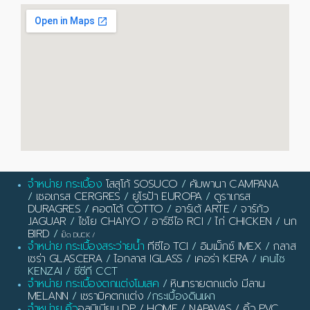
จำหน่าย กระเบื้อง
โสสุโก้ SOSUCO
/
คัมพานา CAMPANA
/
เซอเกรส CERGRES
/
ยูโรป้า EUROPA
/
ดูราเกรส
DURAGRES
/
คอตโต้ COTTO
/
อาร์เต้ ARTE
/
จาร์กัว
JAGUAR
/
ไชโย CHAIYO
/
อาร์ซีไอ RCI
/
ไก่ CHICKEN
/
นก
BIRD
/
เป็ด DUCK
/
จำหน่าย กระเบื้องสระว่ายน้ำ
ทีซีไอ TCI
/
อิมเม็กซ์ IMEX
/
กลาส
เซร่า GLASCERA
/
ไอกลาส IGLASS
/
เคอร่า KERA
/ เคนไซ
KENZAI / ซีซีที CCT
จำหน่าย กระเบื้องตกแต่งโมเสค
/
หินทรายตกแต่ง มีลาน
MELANN
/
เซรามิคตกแต่ง
/กระเบื้องดินเผา
จำหน่าย คิ้ว
อลูมิเนียม DP / HOME / NAPAVAS / คิ้ว PVC