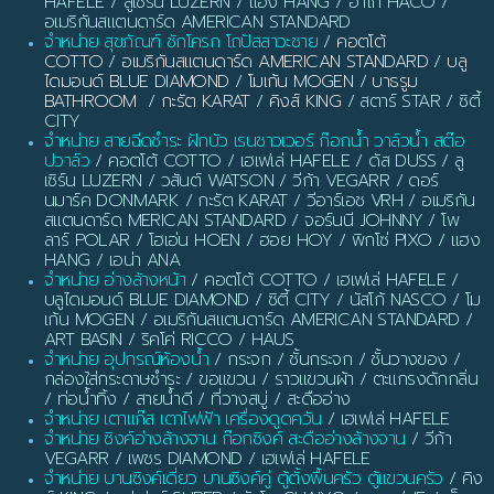
HAFELE / ลูเซิร์น LUZERN / แฮง HANG / ฮาโก้ HACO /
อเมริกันสแตนดาร์ด AMERICAN STANDARD
จำหน่าย สุขภัณฑ์ ชักโครก โถปัสสาวะชาย
/
คอตโต้
COTTO
/
อเมริกันสแตนดาร์ด AMERICAN STANDARD
/
บลู
ไดมอนด์ BLUE DIAMOND
/
โมเก้น MOGEN
/
บาธรูม
BATHROOM
/
กะรัต KARAT
/
คิงส์ KING
/ สตาร์ STAR / ซิตี้
CITY
จำหน่าย สายฉีดชำระ ฝักบัว เรนชาวเวอร์ ก๊อกน้ำ วาล์วน้ำ สต๊อ
ปวาล์ว
/ คอตโต้ COTTO / เฮเฟเล่ HAFELE / ดัส DUSS / ลู
เซิร์น LUZERN / วสันต์ WATSON / วีก้า VEGARR / ดอร์
นมาร์ค DONMARK / กะรัต KARAT / วีอาร์เอช VRH / อเมริกัน
สแตนดาร์ด MERICAN STANDARD / จอร์นนี JOHNNY / โพ
ลาร์ POLAR / โฮเอ่น HOEN / ฮอย HOY / พิกโซ่ PIXO / แฮง
HANG / เอน่า ANA
จำหน่าย อ่างล้างหน้า
/ คอตโต้ COTTO / เฮเฟเล่ HAFELE /
บลูไดมอนด์ BLUE DIAMOND / ซิตี้ CITY / นัสโก้ NASCO / โม
เก้น MOGEN / อเมริกันสแตนดาร์ด AMERICAN STANDARD /
ART BASIN / ริคโค่ RICCO / HAUS
จำหน่าย อุปกรณ์ห้องน้ำ
/ กระจก / ชั้นกระจก / ชั้นวางของ /
กล่องใส่กระดาษชำระ / ขอแขวน / ราวแขวนผ้า / ตะแกรงดักกลิ่น
/ ท่อน้ำทิ้ง / สายน้ำดี / ที่วางสบู่ / สะดืออ่าง
จำหน่าย เตาแก๊ส เตาไฟฟ้า เครื่องดูดควัน
/ เฮเฟเล่ HAFELE
จำหน่าย ซิงค์อ่างล้างจาน ก๊อกซิงค์ สะดืออ่างล้างจาน
/ วีก้า
VEGARR / เพชร DIAMOND / เฮเฟเล่ HAFELE
จำหน่าย บานซิงค์เดี่ยว บานซิงค์คู่ ตู้ตั้งพื้นครัว ตู้แขวนครัว
/ คิง