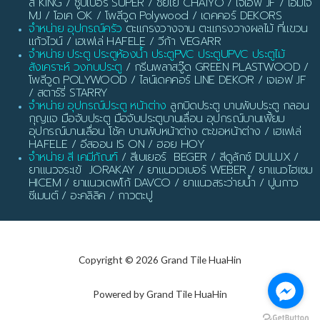
ส์ KING / ซูปเปอร์ SUPER / ชัยโย CHAIYO / เจเอฟ JF / เอ็มเจ
MJ / โอเค OK / โพลีวูด Polywood / เดคคอร์ DEKORS
จำหน่าย อุปกรณ์ครัว
ตะแกรงวางจาน ตะแกรงวางผลไม้ ที่แขวน
แก้วไวน์ / เฮเฟเล่ HAFELE / วีก้า VEGARR
จำหน่าย ประตู ประตูห้องน้ำ ประตูPVC ประตูUPVC ประตูไม้
สังเคราะห์ วงกบประตู
/ กรีนพลาสวู๊ด GREEN PLASTWOOD /
โพลีวูด POLYWOOD / ไลน์เดคคอร์ LINE DEKOR / เจเอฟ JF
/ สตาร์รี่ STARRY
จำหน่าย อุปกรณ์ประตู หน้าต่าง
ลูกบิดประตู บานพับประตู กลอน
กุญแจ มือจับประตู มือจับประตูบานเลื่อน อุปกรณ์บานเฟี้ยม
อุปกรณ์บานเลื่อน โช้ค บานพับหน้าต่าง ตะขอหน้าต่าง / เฮเฟเล่
HAFELE / อีสออน IS ON / ฮอย HOY
จำหน่าย สี เคมีภัณฑ์
/ สีเบเยอร์ BEGER / สีดูลักซ์ DULUX /
ยาแนวจระเข้ JORAKAY / ยาแนวเวเบอร์ WEBER / ยาแนวไฮเซม
HICEM / ยาแนวเดฟโก้ DAVCO / ยาแนวสระว่ายน้ำ / ปูนกาว
ซีเมนต์ / อะคลิลิค / กาวตะปู
Copyright © 2026 Grand Tile HuaHin
Powered by Grand Tile HuaHin