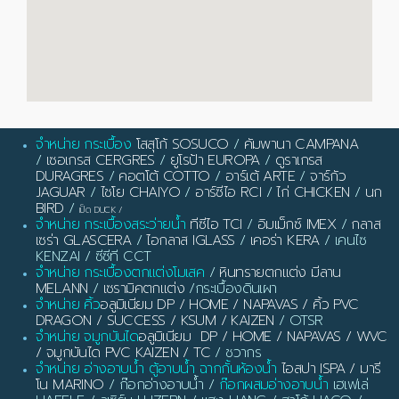
จำหน่าย กระเบื้อง
โสสุโก้ SOSUCO
/
คัมพานา CAMPANA
/
เซอเกรส CERGRES
/
ยูโรป้า EUROPA
/
ดูราเกรส
DURAGRES
/
คอตโต้ COTTO
/
อาร์เต้ ARTE
/
จาร์กัว
JAGUAR
/
ไชโย CHAIYO
/
อาร์ซีไอ RCI
/
ไก่ CHICKEN
/
นก
BIRD
/
เป็ด DUCK
/
จำหน่าย กระเบื้องสระว่ายน้ำ
ทีซีไอ TCI
/
อิมเม็กซ์ IMEX
/
กลาส
เซร่า GLASCERA
/
ไอกลาส IGLASS
/
เคอร่า KERA
/ เคนไซ
KENZAI / ซีซีที CCT
จำหน่าย กระเบื้องตกแต่งโมเสค
/
หินทรายตกแต่ง มีลาน
MELANN
/
เซรามิคตกแต่ง
/กระเบื้องดินเผา
จำหน่าย คิ้ว
อลูมิเนียม DP / HOME / NAPAVAS / คิ้ว PVC
DRAGON / SUCCESS / KSUM / KAIZEN
/ OTSR
จำหน่าย จมูกบันได
อลูมิเนียม DP / HOME / NAPAVAS / WVC
/ จมูกบันได PVC KAIZEN / TC
/ ชวากร
จำหน่าย อ่างอาบน้ำ ตู้อาบน้ำ ฉากกั้นห้องน้ำ
ไอสปา ISPA / มารี
โน MARINO
/ ก๊อกอ่างอาบน้ำ /
ก๊อกผสมอ่างอาบน้ำ
เฮเฟเล่