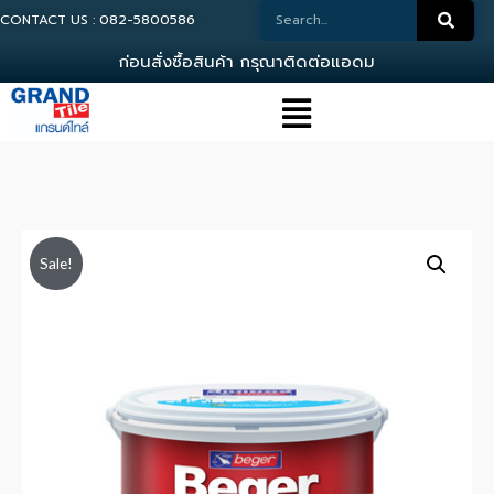
CONTACT US : 082-5800586
ก
อ
น
ส
ง
ซ
อ
ส
น
ค
า
ก
ร
ณ
า
ต
ด
ต
อ
แ
อ
ด
ม
น
Sale!