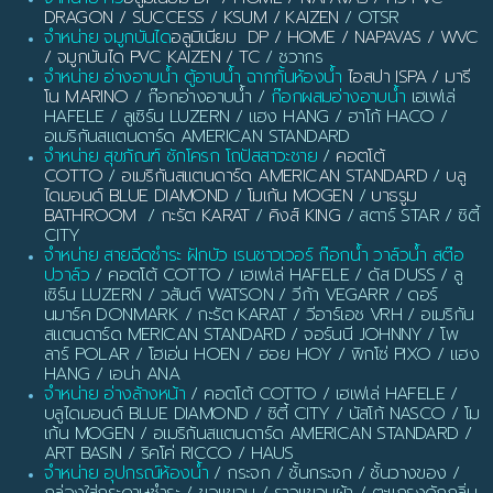
DRAGON / SUCCESS / KSUM / KAIZEN
/ OTSR
จำหน่าย จมูกบันได
อลูมิเนียม DP / HOME / NAPAVAS / WVC
/ จมูกบันได PVC KAIZEN / TC
/ ชวากร
จำหน่าย อ่างอาบน้ำ ตู้อาบน้ำ ฉากกั้นห้องน้ำ
ไอสปา ISPA / มารี
โน MARINO
/ ก๊อกอ่างอาบน้ำ /
ก๊อกผสมอ่างอาบน้ำ
เฮเฟเล่
HAFELE / ลูเซิร์น LUZERN / แฮง HANG / ฮาโก้ HACO /
อเมริกันสแตนดาร์ด AMERICAN STANDARD
จำหน่าย สุขภัณฑ์ ชักโครก โถปัสสาวะชาย
/
คอตโต้
COTTO
/
อเมริกันสแตนดาร์ด AMERICAN STANDARD
/
บลู
ไดมอนด์ BLUE DIAMOND
/
โมเก้น MOGEN
/
บาธรูม
BATHROOM
/
กะรัต KARAT
/
คิงส์ KING
/ สตาร์ STAR / ซิตี้
CITY
จำหน่าย สายฉีดชำระ ฝักบัว เรนชาวเวอร์ ก๊อกน้ำ วาล์วน้ำ สต๊อ
ปวาล์ว
/ คอตโต้ COTTO / เฮเฟเล่ HAFELE / ดัส DUSS / ลู
เซิร์น LUZERN / วสันต์ WATSON / วีก้า VEGARR / ดอร์
นมาร์ค DONMARK / กะรัต KARAT / วีอาร์เอช VRH / อเมริกัน
สแตนดาร์ด MERICAN STANDARD / จอร์นนี JOHNNY / โพ
ลาร์ POLAR / โฮเอ่น HOEN / ฮอย HOY / พิกโซ่ PIXO / แฮง
HANG / เอน่า ANA
จำหน่าย อ่างล้างหน้า
/ คอตโต้ COTTO / เฮเฟเล่ HAFELE /
บลูไดมอนด์ BLUE DIAMOND / ซิตี้ CITY / นัสโก้ NASCO / โม
เก้น MOGEN / อเมริกันสแตนดาร์ด AMERICAN STANDARD /
ART BASIN / ริคโค่ RICCO / HAUS
จำหน่าย อุปกรณ์ห้องน้ำ
/ กระจก / ชั้นกระจก / ชั้นวางของ /
กล่องใส่กระดาษชำระ / ขอแขวน / ราวแขวนผ้า / ตะแกรงดักกลิ่น