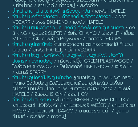
/ ท่อน้ำทิ้ง / สายน้ำดี / ที่วางสบู่ / สะดืออ่าง
จำหน่าย เตาแก๊ส เตาไฟฟ้า เครื่องดูดควัน
/ เฮเฟเล่ HAFELE
จำหน่าย ซิงค์อ่างล้างจาน ก๊อกซิงค์ สะดืออ่างล้างจาน
/ วีก้า
VEGARR / เพชร DIAMOND / เฮเฟเล่ HAFELE
จำหน่าย บานซิงค์เดี่ยว บานซิงค์คู่ ตู้ตั้งพื้นครัว ตู้แขวนครัว
/ คิง
ส์ KING / ซูปเปอร์ SUPER / ชัยโย CHAIYO / เจเอฟ JF / เอ็มเจ
MJ / โอเค OK / โพลีวูด Polywood / เดคคอร์ DEKORS
จำหน่าย อุปกรณ์ครัว
ตะแกรงวางจาน ตะแกรงวางผลไม้ ที่แขวน
แก้วไวน์ / เฮเฟเล่ HAFELE / วีก้า VEGARR
จำหน่าย ประตู ประตูห้องน้ำ ประตูPVC ประตูUPVC ประตูไม้
สังเคราะห์ วงกบประตู
/ กรีนพลาสวู๊ด GREEN PLASTWOOD /
โพลีวูด POLYWOOD / ไลน์เดคคอร์ LINE DEKOR / เจเอฟ JF
/ สตาร์รี่ STARRY
จำหน่าย อุปกรณ์ประตู หน้าต่าง
ลูกบิดประตู บานพับประตู กลอน
กุญแจ มือจับประตู มือจับประตูบานเลื่อน อุปกรณ์บานเฟี้ยม
อุปกรณ์บานเลื่อน โช้ค บานพับหน้าต่าง ตะขอหน้าต่าง / เฮเฟเล่
HAFELE / อีสออน IS ON / ฮอย HOY
จำหน่าย สี เคมีภัณฑ์
/ สีเบเยอร์ BEGER / สีดูลักซ์ DULUX /
ยาแนวจระเข้ JORAKAY / ยาแนวเวเบอร์ WEBER / ยาแนวไฮเซม
HICEM / ยาแนวเดฟโก้ DAVCO / ยาแนวสระว่ายน้ำ / ปูนกาว
ซีเมนต์ / อะคลิลิค / กาวตะปู