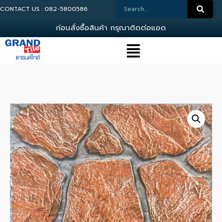
CONTACT US : 082-5800586
ก
อ
น
ส
ง
ซ
อ
ส
น
ค
า
ก
ร
ณ
า
ต
ด
ต
อ
แ
อ
ด
ม