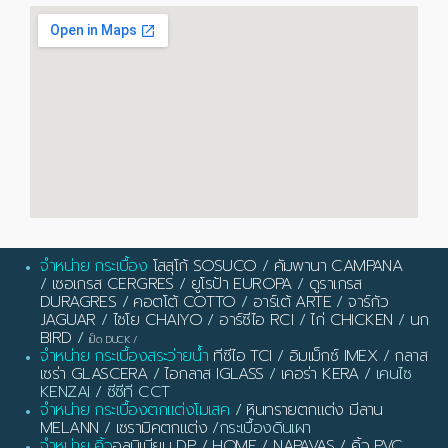
จำหน่าย กระเบื้อง
โสสุโก้ SOSUCO
/
คัมพานา CAMPANA
/
เซอเกรส CERGRES
/
ยูโรป้า EUROPA
/
ดูราเกรส
DURAGRES
/
คอตโต้ COTTO
/
อาร์เต้ ARTE
/
จาร์กัว
JAGUAR
/
ไชโย CHAIYO
/
อาร์ซีไอ RCI
/
ไก่ CHICKEN
/
นก
BIRD
/
เป็ด DUCK
/
จำหน่าย กระเบื้องสระว่ายน้ำ
ทีซีไอ TCI
/
อิมเม็กซ์ IMEX
/
กลาส
เซร่า GLASCERA
/
ไอกลาส IGLASS
/
เคอร่า KERA
/ เคนไซ
KENZAI / ซีซีที CCT
จำหน่าย กระเบื้องตกแต่งโมเสค
/
หินทรายตกแต่ง มีลาน
MELANN
/
เซรามิคตกแต่ง
/กระเบื้องดินเผา
จำหน่าย คิ้ว
อลูมิเนียม DP / HOME / NAPAVAS / คิ้ว PVC