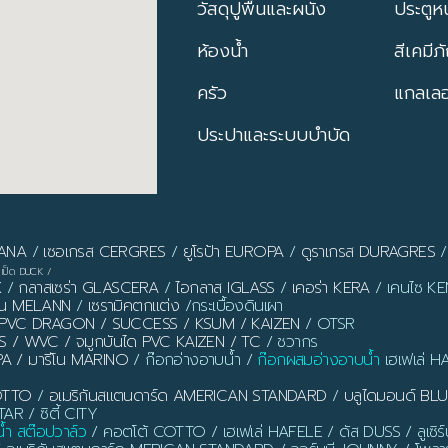
วัสดุปูพื้นและผนัง
ประตูหน
ห้องน้ำ
สีเคมีภ
ครัว
แกลเลอร
ประปาและระบบบำบัด
PANA
/
เซอเกรส CERGRES
/
ยูโรป้า EUROPA
/
ดูราเกรส DURAGRES
เป็ด DUCK
/
X
/
กลาสเซร่า GLASCERA
/
ไอกลาส IGLASS
/
เคอร่า KERA
/ เคนไซ KEN
ลาน MELANN
/
เซรามิคตกแต่ง
/กระเบื้องดินเผา
ิ้ว PVC DRAGON / SUCCESS / KSUM / KAIZEN
/ OTSR
S / WVC / จมูกบันได PVC KAIZEN / TC
/ ชวากร
PA / มารีโน MARINO
/ ก๊อกอ่างอาบน้ำ /
ก๊อกผสมอ่างอาบน้ำ
เฮเฟเล่ H
OTTO
/
อเมริกันสแตนดาร์ด AMERICAN STANDARD
/
บลูไดมอนด์ B
AR / ซิตี้ CITY
น้ำ สต๊อปวาล์ว
/ คอตโต้ COTTO / เฮเฟเล่ HAFELE / ดัส DUSS / ลูเซิ