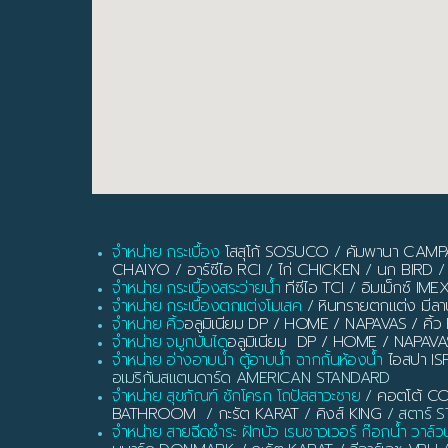
จำหน่าย กระเบื้อง
โสสุโก้ SOSUCO
/
คัมพานา CAM
CHAIYO
/
อาร์ซีไอ RCI
/
ไก่ CHICKEN
/
นก BIRD
/
จำหน่าย กระเบื้องสระว่ายน้ำ
ทีซีไอ TCI
/
อิมเม็กซ์ IME
จำหน่าย กระเบื้องตกแต่งโมเสค
/
หินทรายตกแต่ง มี
จำหน่าย คิ้ว
อลูมิเนียม DP / HOME / NAPAVAS / ค
จำหน่าย จมูกบันได
อลูมิเนียม DP / HOME / NAPAVA
จำหน่าย อ่างอาบน้ำ ตู้อาบน้ำ ฉากกั้นห้องน้ำ
ไอสปา IS
อเมริกันสแตนดาร์ด AMERICAN STANDARD
จำหน่าย สุขภัณฑ์ ชักโครก โถปัสสาวะชาย
/
คอตโต้ C
BATHROOM
/
กะรัต KARAT
/
คิงส์ KING
/ สตาร์ ST
จำหน่าย สายฉีดชำระ ฝักบัว เรนชาวเวอร์ ก๊อกน้ำ วาล์ว