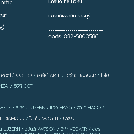
แกรนด์ไทล์ หัวหิน
้าต่าง
ัณฑ์
แกรนด์เซรามิค ราชบุรี
ี่
--------------------------
ติดต่อ 082-5800586
/
คอตโต้ COTTO
/
อาร์เต้ ARTE
/
จาร์กัว JAGUAR
/
ไชโย
ZAI / ซีซีที CCT
AFELE / ลูเซิร์น LUZERN / แฮง HANG / ฮาโก้ HACO /
LUE DIAMOND
/
โมเก้น MOGEN
/
บาธรูม
ร์น LUZERN / วสันต์ WATSON / วีก้า VEGARR / ดอร์