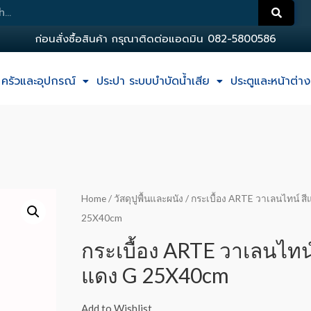
ก
อ
น
ส
ง
ซ
อ
ส
น
ค
า
ก
ร
ณ
า
ต
ด
ต
อ
แ
อ
ด
ม
น
0
8
2
-
5
8
0
0
5
8
6
ครัวและอุปกรณ์
ประปา ระบบบำบัดน้ำเสีย
ประตูและหน้าต่าง
Home
/
วัสดุปูพื้นและผนัง
/ กระเบื้อง ARTE วาเลนไทน์ ส
25X40cm
กระเบื้อง ARTE วาเลนไทน์
แดง G 25X40cm
Add to Wishlist