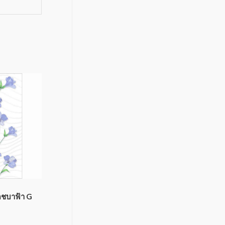
็ดชบาฟ้า G