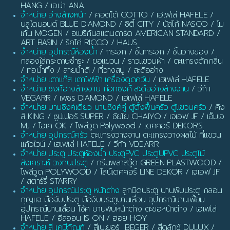
HANG / เอน่า ANA
จำหน่าย อ่างล้างหน้า
/ คอตโต้ COTTO / เฮเฟเล่ HAFELE /
บลูไดมอนด์ BLUE DIAMOND / ซิตี้ CITY / นัสโก้ NASCO / โม
เก้น MOGEN / อเมริกันสแตนดาร์ด AMERICAN STANDARD /
ART BASIN / ริคโค่ RICCO / HAUS
จำหน่าย อุปกรณ์ห้องน้ำ
/ กระจก / ชั้นกระจก / ชั้นวางของ /
กล่องใส่กระดาษชำระ / ขอแขวน / ราวแขวนผ้า / ตะแกรงดักกลิ่น
/ ท่อน้ำทิ้ง / สายน้ำดี / ที่วางสบู่ / สะดืออ่าง
จำหน่าย เตาแก๊ส เตาไฟฟ้า เครื่องดูดควัน
/ เฮเฟเล่ HAFELE
จำหน่าย ซิงค์อ่างล้างจาน ก๊อกซิงค์ สะดืออ่างล้างจาน
/ วีก้า
VEGARR / เพชร DIAMOND / เฮเฟเล่ HAFELE
จำหน่าย บานซิงค์เดี่ยว บานซิงค์คู่ ตู้ตั้งพื้นครัว ตู้แขวนครัว
/ คิง
ส์ KING / ซูปเปอร์ SUPER / ชัยโย CHAIYO / เจเอฟ JF / เอ็มเจ
MJ / โอเค OK / โพลีวูด Polywood / เดคคอร์ DEKORS
จำหน่าย อุปกรณ์ครัว
ตะแกรงวางจาน ตะแกรงวางผลไม้ ที่แขวน
แก้วไวน์ / เฮเฟเล่ HAFELE / วีก้า VEGARR
จำหน่าย ประตู ประตูห้องน้ำ ประตูPVC ประตูUPVC ประตูไม้
สังเคราะห์ วงกบประตู
/ กรีนพลาสวู๊ด GREEN PLASTWOOD /
โพลีวูด POLYWOOD / ไลน์เดคคอร์ LINE DEKOR / เจเอฟ JF
/ สตาร์รี่ STARRY
จำหน่าย อุปกรณ์ประตู หน้าต่าง
ลูกบิดประตู บานพับประตู กลอน
กุญแจ มือจับประตู มือจับประตูบานเลื่อน อุปกรณ์บานเฟี้ยม
อุปกรณ์บานเลื่อน โช้ค บานพับหน้าต่าง ตะขอหน้าต่าง / เฮเฟเล่
HAFELE / อีสออน IS ON / ฮอย HOY
จำหน่าย สี เคมีภัณฑ์
/ สีเบเยอร์ BEGER / สีดูลักซ์ DULUX /