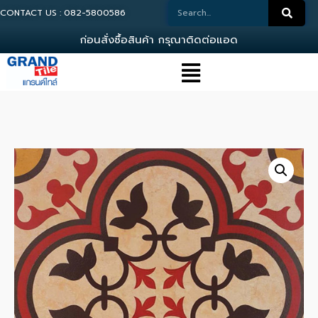
CONTACT US : 082-5800586
ก
อ
น
ส
ง
ซ
อ
ส
น
ค
า
ก
ร
ณ
า
ต
ด
ต
อ
แ
อ
ด
ม
น