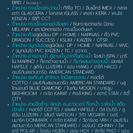
BIRD
/
เป็ด DUCK
/
จำหน่าย กระเบื้องสระว่ายน้ำ
ทีซีไอ TCI
/
อิมเม็กซ์ IMEX
/
กลาส
เซร่า GLASCERA
/
ไอกลาส IGLASS
/
เคอร่า KERA
/ เคนไซ
KENZAI / ซีซีที CCT
จำหน่าย กระเบื้องตกแต่งโมเสค
/
หินทรายตกแต่ง มีลาน
MELANN
/
เซรามิคตกแต่ง
/กระเบื้องดินเผา
จำหน่าย คิ้ว
อลูมิเนียม DP / HOME / NAPAVAS / คิ้ว PVC
DRAGON / SUCCESS / KSUM / KAIZEN
/ OTSR
จำหน่าย จมูกบันได
อลูมิเนียม DP / HOME / NAPAVAS / WVC
/ จมูกบันได PVC KAIZEN / TC
/ ชวากร
จำหน่าย อ่างอาบน้ำ ตู้อาบน้ำ ฉากกั้นห้องน้ำ
ไอสปา ISPA / มารี
โน MARINO
/ ก๊อกอ่างอาบน้ำ /
ก๊อกผสมอ่างอาบน้ำ
เฮเฟเล่
HAFELE / ลูเซิร์น LUZERN / แฮง HANG / ฮาโก้ HACO /
อเมริกันสแตนดาร์ด AMERICAN STANDARD
จำหน่าย สุขภัณฑ์ ชักโครก โถปัสสาวะชาย
/
คอตโต้
COTTO
/
อเมริกันสแตนดาร์ด AMERICAN STANDARD
/
บลู
ไดมอนด์ BLUE DIAMOND
/
โมเก้น MOGEN
/
บาธรูม
BATHROOM
/
กะรัต KARAT
/
คิงส์ KING
/ สตาร์ STAR / ซิตี้
CITY
จำหน่าย สายฉีดชำระ ฝักบัว เรนชาวเวอร์ ก๊อกน้ำ วาล์วน้ำ สต๊อ
ปวาล์ว
/ คอตโต้ COTTO / เฮเฟเล่ HAFELE / ดัส DUSS / ลู
เซิร์น LUZERN / วสันต์ WATSON / วีก้า VEGARR / ดอร์
นมาร์ค DONMARK / กะรัต KARAT / วีอาร์เอช VRH / อเมริกัน
สแตนดาร์ด MERICAN STANDARD / จอร์นนี JOHNNY / โพ
ลาร์ POLAR / โฮเอ่น HOEN / ฮอย HOY / พิกโซ่ PIXO / แฮง