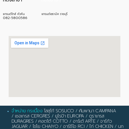
แกรนด์ไทล์ หัวหิน
แกรนด์เซรามิค ราชบุรี
082-5800586
จำหน่าย กระเบื้อง
โสสุโก้ SOSUCO
/
คัมพานา CAMPANA
/
เซอเกรส CERGRES
/
ยูโรป้า EUROPA
/
ดูราเกรส
DURAGRES
/
คอตโต้ COTTO
/
อาร์เต้ ARTE
/
จาร์กัว
JAGUAR
/
ไชโย CHAIYO
/
อาร์ซีไอ RCI
/
ไก่ CHICKEN
/
นก