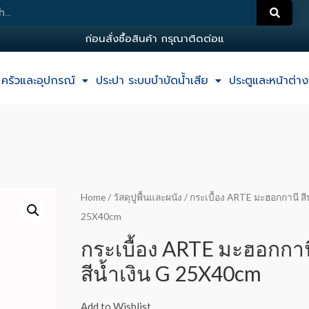
ก
อ
น
ส
ง
ซ
อ
ส
น
ค
า
ก
ร
ณ
า
ต
ด
ต
อ
แ
อ
ด
ม
น
ครัวและอุปกรณ์
ประปา ระบบบำบัดน้ำเสีย
ประตูและหน้าต่าง
Home
/
วัสดุปูพื้นและผนัง
/ กระเบื้อง ARTE มะฮอกกานี สีน
25X40cm
กระเบื้อง ARTE มะฮอกกาน
สีน้ำเงิน G 25X40cm
Add to Wishlist