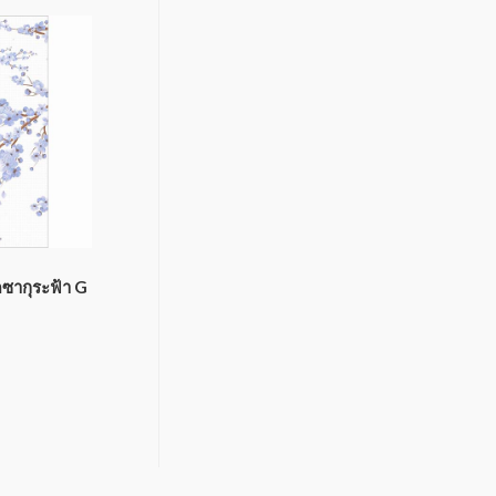
ดซากุระฟ้า G