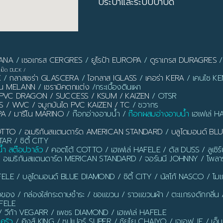
ประปาและระบบบำบัด
PANA
/
เซอเกรส CERGRES
/
ยูโรป้า EUROPA
/
ดูราเกรส DURAGRES
เป็ด DUCK
/
X
/
กลาสเซร่า GLASCERA
/
ไอกลาส IGLASS
/
เคอร่า KERA
/ เคนไซ KEN
ลาน MELANN
/
เซรามิคตกแต่ง
/กระเบื้องดินเผา
ิ้ว PVC DRAGON / SUCCESS / KSUM / KAIZEN
/ OTSR
S / WVC / จมูกบันได PVC KAIZEN / TC
/ ชวากร
PA / มารีโน MARINO
/ ก๊อกอ่างอาบน้ำ /
ก๊อกผสมอ่างอาบน้ำ
เฮเฟเล่ H
OTTO
/
อเมริกันสแตนดาร์ด AMERICAN STANDARD
/
บลูไดมอนด์ B
AR / ซิตี้ CITY
น้ำ สต๊อปวาล์ว
/ คอตโต้ COTTO / เฮเฟเล่ HAFELE / ดัส DUSS / ลูเซิ
/ อเมริกันสแตนดาร์ด MERICAN STANDARD / จอร์นนี JOHNNY / โพลาร
ELE / บลูไดมอนด์ BLUE DIAMOND / ซิตี้ CITY / นัสโก้ NASCO / โ
งของ / กล่องใส่กระดาษชำระ / ขอแขวน / ราวแขวนผ้า / ตะแกรงดักกลิ่น / ท่อ
AFELE
 วีก้า VEGARR / เพชร DIAMOND / เฮเฟเล่ HAFELE
นครัว
/ คิงส์ KING / ซูปเปอร์ SUPER / ชัยโย CHAIYO / เจเอฟ JF / เอ็