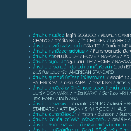
จำหน่าย กระเบื้อง
โสสุโก้ SOSUCO
/
คัมพานา CAM
CHAIYO
/
อาร์ซีไอ RCI
/
ไก่ CHICKEN
/
นก BIRD
/
จำหน่าย กระเบื้องสระว่ายน้ำ
ทีซีไอ TCI
/
อิมเม็กซ์ IME
จำหน่าย กระเบื้องตกแต่งโมเสค
/
หินทรายตกแต่ง มี
จำหน่าย คิ้ว
อลูมิเนียม DP / HOME / NAPAVAS / ค
จำหน่าย จมูกบันได
อลูมิเนียม DP / HOME / NAPAVA
จำหน่าย อ่างอาบน้ำ ตู้อาบน้ำ ฉากกั้นห้องน้ำ
ไอสปา IS
อเมริกันสแตนดาร์ด AMERICAN STANDARD
จำหน่าย สุขภัณฑ์ ชักโครก โถปัสสาวะชาย
/
คอตโต้ C
BATHROOM
/
กะรัต KARAT
/
คิงส์ KING
/ สตาร์ ST
จำหน่าย สายฉีดชำระ ฝักบัว เรนชาวเวอร์ ก๊อกน้ำ วาล์ว
นมาร์ค DONMARK / กะรัต KARAT / วีอาร์เอช VRH 
แฮง HANG / เอน่า ANA
จำหน่าย อ่างล้างหน้า
/ คอตโต้ COTTO / เฮเฟเล่ HAF
STANDARD / ART BASIN / ริคโค่ RICCO / HAUS
จำหน่าย อุปกรณ์ห้องน้ำ
/ กระจก / ชั้นกระจก / ชั้นวา
จำหน่าย เตาแก๊ส เตาไฟฟ้า เครื่องดูดควัน
/ เฮเฟเล่ H
จำหน่าย ซิงค์อ่างล้างจาน ก๊อกซิงค์ สะดืออ่างล้างจาน
/
จำหน่าย บานซิงค์เดี่ยว บานซิงค์คู่ ตู้ตั้งพื้นครัว ตู้แขว