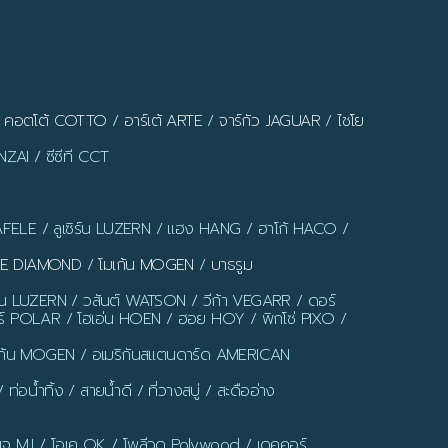
/
คอตโต้ COTTO
/
อาร์เต้ ARTE
/
จาร์กัว JAGUAR
/
ไชโย
ZAI / ซีซีที CCT
AFELE / ลูเซิร์น LUZERN / แฮง HANG / ฮาโก้ HACO /
LUE DIAMOND
/
โมเก้น MOGEN
/
บาธรูม
ร์น LUZERN / วสันต์ WATSON / วีก้า VEGARR / ดอร์
์ POLAR / โฮเอ่น HOEN / ฮอย HOY / พิกโซ่ PIXO /
มเก้น MOGEN / อเมริกันสแตนดาร์ด AMERICAN
น้ำทิ้ง / สายน้ำดี / ที่วางสบู่ / สะดืออ่าง
มเจ MJ / โอเค OK / โพลีวูด Polywood / เดคคอร์