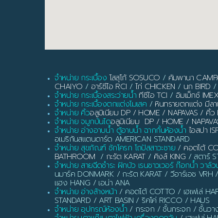
จำหน่าย กระเบื้อง
โสสุโก้ SOSUCO
/
คัมพานา CAM
CHAIYO
/
อาร์ซีไอ RCI
/
ไก่ CHICKEN
/
นก BIRD
/
จำหน่าย กระเบื้องสระว่ายน้ำ
ทีซีไอ TCI
/
อิมเม็กซ์ IME
จำหน่าย กระเบื้องตกแต่งโมเสค
/
หินทรายตกแต่ง มี
จำหน่าย คิ้ว
อลูมิเนียม DP / HOME / NAPAVAS / ค
จำหน่าย จมูกบันได
อลูมิเนียม DP / HOME / NAPAVA
จำหน่าย อ่างอาบน้ำ ตู้อาบน้ำ ฉากกั้นห้องน้ำ
ไอสปา IS
อเมริกันสแตนดาร์ด AMERICAN STANDARD
จำหน่าย สุขภัณฑ์ ชักโครก โถปัสสาวะชาย
/
คอตโต้ C
BATHROOM
/
กะรัต KARAT
/
คิงส์ KING
/ สตาร์ ST
จำหน่าย สายฉีดชำระ ฝักบัว เรนชาวเวอร์ ก๊อกน้ำ วาล์ว
นมาร์ค DONMARK / กะรัต KARAT / วีอาร์เอช VRH 
แฮง HANG / เอน่า ANA
จำหน่าย อ่างล้างหน้า
/ คอตโต้ COTTO / เฮเฟเล่ HAF
STANDARD / ART BASIN / ริคโค่ RICCO / HAUS
จำหน่าย อุปกรณ์ห้องน้ำ
/ กระจก / ชั้นกระจก / ชั้นวา
จำหน่าย เตาแก๊ส เตาไฟฟ้า เครื่องดูดควัน
/ เฮเฟเล่ H