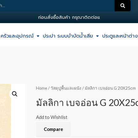
ก
อ
น
ส
ง
ซ
อ
ส
น
ค
า
ก
ร
ณ
า
ต
ด
ต
อ
แ
อ
ด
ม
ครัวและอุปกรณ์
ประปา ระบบบำบัดน้ำเสีย
ประตูและหน้าต่าง
Home
/
วัสดุปูพื้นและผนัง
/ มัลลิกา เบจอ่อน G 20X25cm
มัลลิกา เบจอ่อน G 20X2
Add to Wishlist
Compare