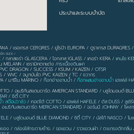
ครัว
แกลเลอร
ประปาและระบบบำบัด
PANA
/
เซอเกรส CERGRES
/
ยูโรป้า EUROPA
/
ดูราเกรส DURAGRES
เป็ด DUCK
/
X
/
กลาสเซร่า GLASCERA
/
ไอกลาส IGLASS
/
เคอร่า KERA
/ เคนไซ KEN
ลาน MELANN
/
เซรามิคตกแต่ง
/กระเบื้องดินเผา
ิ้ว PVC DRAGON / SUCCESS / KSUM / KAIZEN
/ OTSR
S / WVC / จมูกบันได PVC KAIZEN / TC
/ ชวากร
PA / มารีโน MARINO
/ ก๊อกอ่างอาบน้ำ /
ก๊อกผสมอ่างอาบน้ำ
เฮเฟเล่ H
OTTO
/
อเมริกันสแตนดาร์ด AMERICAN STANDARD
/
บลูไดมอนด์ B
AR / ซิตี้ CITY
น้ำ สต๊อปวาล์ว
/ คอตโต้ COTTO / เฮเฟเล่ HAFELE / ดัส DUSS / ลูเซิ
/ อเมริกันสแตนดาร์ด MERICAN STANDARD / จอร์นนี JOHNNY / โพลาร
ELE / บลูไดมอนด์ BLUE DIAMOND / ซิตี้ CITY / นัสโก้ NASCO / โ
งของ / กล่องใส่กระดาษชำระ / ขอแขวน / ราวแขวนผ้า / ตะแกรงดักกลิ่น / ท่อ
AFELE