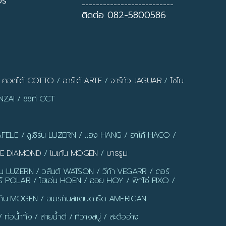
ี่
--------------------------
ติดต่อ 082-5800586
/
คอตโต้ COTTO
/
อาร์เต้ ARTE
/
จาร์กัว JAGUAR
/
ไชโย
ZAI / ซีซีที CCT
AFELE / ลูเซิร์น LUZERN / แฮง HANG / ฮาโก้ HACO /
LUE DIAMOND
/
โมเก้น MOGEN
/
บาธรูม
ร์น LUZERN / วสันต์ WATSON / วีก้า VEGARR / ดอร์
์ POLAR / โฮเอ่น HOEN / ฮอย HOY / พิกโซ่ PIXO /
มเก้น MOGEN / อเมริกันสแตนดาร์ด AMERICAN
น้ำทิ้ง / สายน้ำดี / ที่วางสบู่ / สะดืออ่าง