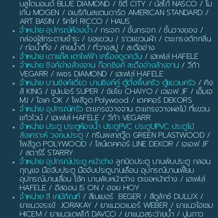
บลูไดมอนด์ BLUE DIAMOND / ซิตี้ CITY / นัสโก้ NASCO / โม
เก้น MOGEN / อเมริกันสแตนดาร์ด AMERICAN STANDARD /
ART BASIN / ริคโค่ RICCO / HAUS
จำหน่าย อุปกรณ์ห้องน้ำ
/ กระจก / ชั้นกระจก / ชั้นวางของ /
กล่องใส่กระดาษชำระ / ขอแขวน / ราวแขวนผ้า / ตะแกรงดักกลิ่น
/ ท่อน้ำทิ้ง / สายน้ำดี / ที่วางสบู่ / สะดืออ่าง
จำหน่าย เตาแก๊ส เตาไฟฟ้า เครื่องดูดควัน
/ เฮเฟเล่ HAFELE
จำหน่าย ซิงค์อ่างล้างจาน ก๊อกซิงค์ สะดืออ่างล้างจาน
/ วีก้า
VEGARR / เพชร DIAMOND / เฮเฟเล่ HAFELE
จำหน่าย บานซิงค์เดี่ยว บานซิงค์คู่ ตู้ตั้งพื้นครัว ตู้แขวนครัว
/ คิง
ส์ KING / ซูปเปอร์ SUPER / ชัยโย CHAIYO / เจเอฟ JF / เอ็มเจ
MJ / โอเค OK / โพลีวูด Polywood / เดคคอร์ DEKORS
จำหน่าย อุปกรณ์ครัว
ตะแกรงวางจาน ตะแกรงวางผลไม้ ที่แขวน
แก้วไวน์ / เฮเฟเล่ HAFELE / วีก้า VEGARR
จำหน่าย ประตู ประตูห้องน้ำ ประตูPVC ประตูUPVC ประตูไม้
สังเคราะห์ วงกบประตู
/ กรีนพลาสวู๊ด GREEN PLASTWOOD /
โพลีวูด POLYWOOD / ไลน์เดคคอร์ LINE DEKOR / เจเอฟ JF
/ สตาร์รี่ STARRY
จำหน่าย อุปกรณ์ประตู หน้าต่าง
ลูกบิดประตู บานพับประตู กลอน
กุญแจ มือจับประตู มือจับประตูบานเลื่อน อุปกรณ์บานเฟี้ยม
อุปกรณ์บานเลื่อน โช้ค บานพับหน้าต่าง ตะขอหน้าต่าง / เฮเฟเล่
HAFELE / อีสออน IS ON / ฮอย HOY
จำหน่าย สี เคมีภัณฑ์
/ สีเบเยอร์ BEGER / สีดูลักซ์ DULUX /
ยาแนวจระเข้ JORAKAY / ยาแนวเวเบอร์ WEBER / ยาแนวไฮเซม
HICEM / ยาแนวเดฟโก้ DAVCO / ยาแนวสระว่ายน้ำ / ปูนกาว