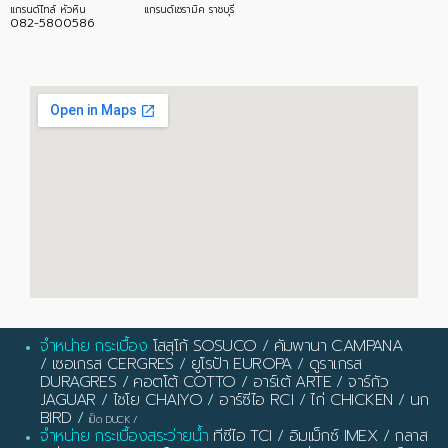
แกรนด์ไทล์ หัวหิน
แกรนด์เซรามิค ราชบุรี
082-5800586
จำหน่าย กระเบื้อง
โสสุโก้ SOSUCO
/
คัมพานา CAMPANA
/
เซอเกรส CERGRES
/
ยูโรป้า EUROPA
/
ดูราเกรส
DURAGRES
/
คอตโต้ COTTO
/
อาร์เต้ ARTE
/
จาร์กัว
JAGUAR
/
ไชโย CHAIYO
/
อาร์ซีไอ RCI
/
ไก่ CHICKEN
/
นก
BIRD
/
เป็ด DUCK
/
จำหน่าย กระเบื้องสระว่ายน้ำ
ทีซีไอ TCI
/
อิมเม็กซ์ IMEX
/
กลาส