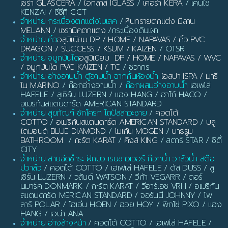
เซร่า GLASCERA
/
ไอกลาส IGLASS
/
เคอร่า KERA
/ เคนไซ
KENZAI / ซีซีที CCT
จำหน่าย กระเบื้องตกแต่งโมเสค
/
หินทรายตกแต่ง มีลาน
MELANN
/
เซรามิคตกแต่ง
/กระเบื้องดินเผา
จำหน่าย คิ้ว
อลูมิเนียม DP / HOME / NAPAVAS / คิ้ว PVC
DRAGON / SUCCESS / KSUM / KAIZEN
/ OTSR
จำหน่าย จมูกบันได
อลูมิเนียม DP / HOME / NAPAVAS / WVC
/ จมูกบันได PVC KAIZEN / TC
/ ชวากร
จำหน่าย อ่างอาบน้ำ ตู้อาบน้ำ ฉากกั้นห้องน้ำ
ไอสปา ISPA / มารี
โน MARINO
/ ก๊อกอ่างอาบน้ำ /
ก๊อกผสมอ่างอาบน้ำ
เฮเฟเล่
HAFELE / ลูเซิร์น LUZERN / แฮง HANG / ฮาโก้ HACO /
อเมริกันสแตนดาร์ด AMERICAN STANDARD
จำหน่าย สุขภัณฑ์ ชักโครก โถปัสสาวะชาย
/
คอตโต้
COTTO
/
อเมริกันสแตนดาร์ด AMERICAN STANDARD
/
บลู
ไดมอนด์ BLUE DIAMOND
/
โมเก้น MOGEN
/
บาธรูม
BATHROOM
/
กะรัต KARAT
/
คิงส์ KING
/ สตาร์ STAR / ซิตี้
CITY
จำหน่าย สายฉีดชำระ ฝักบัว เรนชาวเวอร์ ก๊อกน้ำ วาล์วน้ำ สต๊อ
ปวาล์ว
/ คอตโต้ COTTO / เฮเฟเล่ HAFELE / ดัส DUSS / ลู
เซิร์น LUZERN / วสันต์ WATSON / วีก้า VEGARR / ดอร์
นมาร์ค DONMARK / กะรัต KARAT / วีอาร์เอช VRH / อเมริกัน
สแตนดาร์ด MERICAN STANDARD / จอร์นนี JOHNNY / โพ
ลาร์ POLAR / โฮเอ่น HOEN / ฮอย HOY / พิกโซ่ PIXO / แฮง
HANG / เอน่า ANA
จำหน่าย อ่างล้างหน้า
/ คอตโต้ COTTO / เฮเฟเล่ HAFELE /