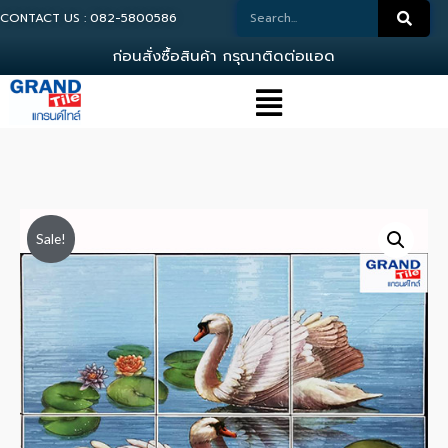
CONTACT US : 082-5800586
ก
อ
น
ส
ง
ซ
อ
ส
น
ค
า
ก
ร
ณ
า
ต
ด
ต
อ
แ
อ
ด
ม
น
Sale!