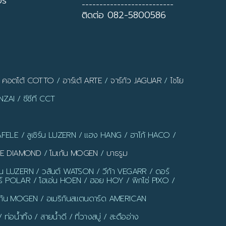
ี่
--------------------------
ติดต่อ 082-5800586
/
คอตโต้ COTTO
/
อาร์เต้ ARTE
/
จาร์กัว JAGUAR
/
ไชโย
ZAI / ซีซีที CCT
AFELE / ลูเซิร์น LUZERN / แฮง HANG / ฮาโก้ HACO /
LUE DIAMOND
/
โมเก้น MOGEN
/
บาธรูม
ร์น LUZERN / วสันต์ WATSON / วีก้า VEGARR / ดอร์
์ POLAR / โฮเอ่น HOEN / ฮอย HOY / พิกโซ่ PIXO /
มเก้น MOGEN / อเมริกันสแตนดาร์ด AMERICAN
น้ำทิ้ง / สายน้ำดี / ที่วางสบู่ / สะดืออ่าง