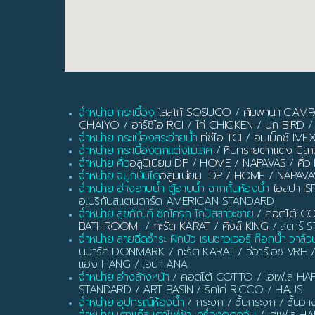
จำหน่าย กระเบื้อง
โสสุโก้ SOSUCO
/
คัมพานา CAM
CHAIYO
/
อาร์ซีไอ RCI
/
ไก่ CHICKEN
/
นก BIRD
/
จำหน่าย กระเบื้องสระว่ายน้ำ
ทีซีไอ TCI
/
อิมเม็กซ์ IME
จำหน่าย กระเบื้องตกแต่งโมเสค
/
หินทรายตกแต่ง มี
จำหน่าย คิ้ว
อลูมิเนียม DP / HOME / NAPAVAS / ค
จำหน่าย จมูกบันได
อลูมิเนียม DP / HOME / NAPAVA
จำหน่าย อ่างอาบน้ำ ตู้อาบน้ำ ฉากกั้นห้องน้ำ
ไอสปา IS
อเมริกันสแตนดาร์ด AMERICAN STANDARD
จำหน่าย สุขภัณฑ์ ชักโครก โถปัสสาวะชาย
/
คอตโต้ C
BATHROOM
/
กะรัต KARAT
/
คิงส์ KING
/ สตาร์ ST
จำหน่าย สายฉีดชำระ ฝักบัว เรนชาวเวอร์ ก๊อกน้ำ วาล์ว
นมาร์ค DONMARK / กะรัต KARAT / วีอาร์เอช VRH 
แฮง HANG / เอน่า ANA
จำหน่าย อ่างล้างหน้า
/ คอตโต้ COTTO / เฮเฟเล่ HAF
STANDARD / ART BASIN / ริคโค่ RICCO / HAUS
จำหน่าย อุปกรณ์ห้องน้ำ
/ กระจก / ชั้นกระจก / ชั้นวา
จำหน่าย เตาแก๊ส เตาไฟฟ้า เครื่องดูดควัน
/ เฮเฟเล่ H