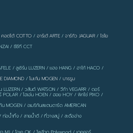
/
คอตโต้ COTTO
/
อาร์เต้ ARTE
/
จาร์กัว JAGUAR
/
ไชโย
ZAI / ซีซีที CCT
AFELE / ลูเซิร์น LUZERN / แฮง HANG / ฮาโก้ HACO /
LUE DIAMOND
/
โมเก้น MOGEN
/
บาธรูม
ร์น LUZERN / วสันต์ WATSON / วีก้า VEGARR / ดอร์
์ POLAR / โฮเอ่น HOEN / ฮอย HOY / พิกโซ่ PIXO /
มเก้น MOGEN / อเมริกันสแตนดาร์ด AMERICAN
น้ำทิ้ง / สายน้ำดี / ที่วางสบู่ / สะดืออ่าง
มเจ MJ / โอเค OK / โพลีวูด Polywood / เดคคอร์