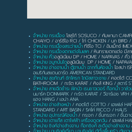
จำหน่าย กระเบื้อง
โสสุโก้ SOSUCO
/
คัมพานา CAM
CHAIYO
/
อาร์ซีไอ RCI
/
ไก่ CHICKEN
/
นก BIRD
/
จำหน่าย กระเบื้องสระว่ายน้ำ
ทีซีไอ TCI
/
อิมเม็กซ์ IME
จำหน่าย กระเบื้องตกแต่งโมเสค
/
หินทรายตกแต่ง มี
จำหน่าย คิ้ว
อลูมิเนียม DP / HOME / NAPAVAS / ค
จำหน่าย จมูกบันได
อลูมิเนียม DP / HOME / NAPAVA
จำหน่าย อ่างอาบน้ำ ตู้อาบน้ำ ฉากกั้นห้องน้ำ
ไอสปา IS
อเมริกันสแตนดาร์ด AMERICAN STANDARD
จำหน่าย สุขภัณฑ์ ชักโครก โถปัสสาวะชาย
/
คอตโต้ C
BATHROOM
/
กะรัต KARAT
/
คิงส์ KING
/ สตาร์ ST
จำหน่าย สายฉีดชำระ ฝักบัว เรนชาวเวอร์ ก๊อกน้ำ วาล์ว
นมาร์ค DONMARK / กะรัต KARAT / วีอาร์เอช VRH 
แฮง HANG / เอน่า ANA
จำหน่าย อ่างล้างหน้า
/ คอตโต้ COTTO / เฮเฟเล่ HAF
STANDARD / ART BASIN / ริคโค่ RICCO / HAUS
จำหน่าย อุปกรณ์ห้องน้ำ
/ กระจก / ชั้นกระจก / ชั้นวา
จำหน่าย เตาแก๊ส เตาไฟฟ้า เครื่องดูดควัน
/ เฮเฟเล่ H
จำหน่าย ซิงค์อ่างล้างจาน ก๊อกซิงค์ สะดืออ่างล้างจาน
/
จำหน่าย บานซิงค์เดี่ยว บานซิงค์คู่ ตู้ตั้งพื้นครัว ตู้แขว