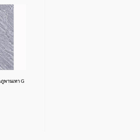
็ดภูพานเทา G