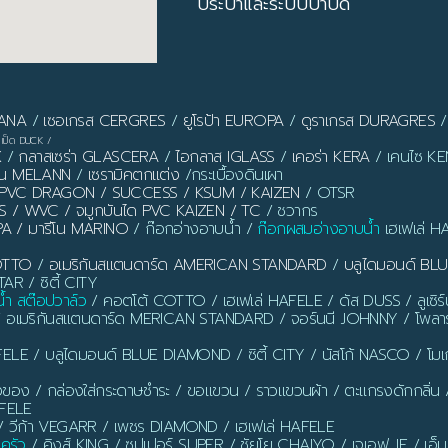
ประปาและระบบบำบัด
PANA
/
เซอเกรส CERGRES
/
ยูโรป้า EUROPA
/
ดูราเกรส DURAGRES
เป็ด DUCK
/
X
/
กลาสเซร่า GLASCERA
/
ไอกลาส IGLASS
/
เคอร่า KERA
/ เคนไซ KEN
ลาน MELANN
/
เซรามิคตกแต่ง
/กระเบื้องดินเผา
ิ้ว PVC DRAGON / SUCCESS / KSUM / KAIZEN
/ OTSR
S / WVC / จมูกบันได PVC KAIZEN / TC
/ ชวากร
PA / มารีโน MARINO
/ ก๊อกอ่างอาบน้ำ /
ก๊อกผสมอ่างอาบน้ำ
เฮเฟเล่ H
OTTO
/
อเมริกันสแตนดาร์ด AMERICAN STANDARD
/
บลูไดมอนด์ B
AR / ซิตี้ CITY
น้ำ สต๊อปวาล์ว
/ คอตโต้ COTTO / เฮเฟเล่ HAFELE / ดัส DUSS / ลูเซิ
/ อเมริกันสแตนดาร์ด MERICAN STANDARD / จอร์นนี JOHNNY / โพลาร
ELE / บลูไดมอนด์ BLUE DIAMOND / ซิตี้ CITY / นัสโก้ NASCO / โ
งของ / กล่องใส่กระดาษชำระ / ขอแขวน / ราวแขวนผ้า / ตะแกรงดักกลิ่น / ท่อ
AFELE
 วีก้า VEGARR / เพชร DIAMOND / เฮเฟเล่ HAFELE
นครัว
/ คิงส์ KING / ซูปเปอร์ SUPER / ชัยโย CHAIYO / เจเอฟ JF / เอ็