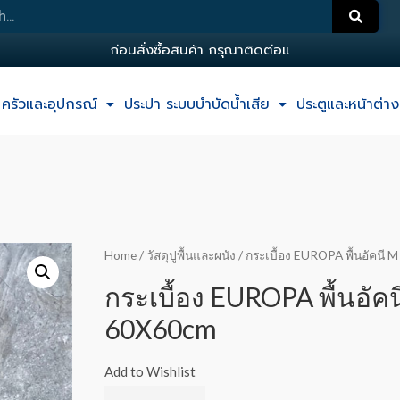
ก
อ
น
ส
ง
ซ
อ
ส
น
ค
า
ก
ร
ณ
า
ต
ด
ต
อ
แ
อ
ด
ม
ครัวและอุปกรณ์
ประปา ระบบบำบัดน้ำเสีย
ประตูและหน้าต่าง
Home
/
วัสดุปูพื้นและผนัง
/ กระเบื้อง EUROPA พื้นอัคนี
กระเบื้อง EUROPA พื้นอัค
60X60cm
Add to Wishlist