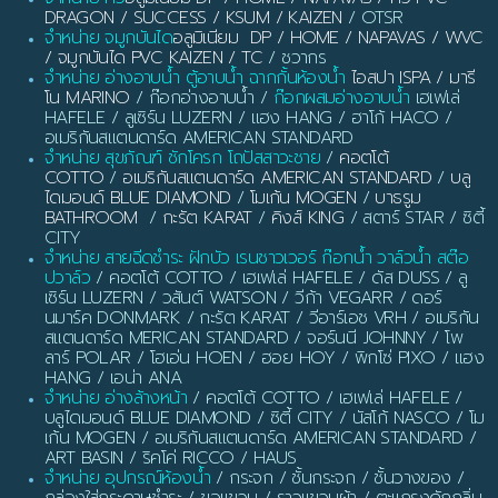
DRAGON / SUCCESS / KSUM / KAIZEN
/ OTSR
จำหน่าย จมูกบันได
อลูมิเนียม DP / HOME / NAPAVAS / WVC
/ จมูกบันได PVC KAIZEN / TC
/ ชวากร
จำหน่าย อ่างอาบน้ำ ตู้อาบน้ำ ฉากกั้นห้องน้ำ
ไอสปา ISPA / มารี
โน MARINO
/ ก๊อกอ่างอาบน้ำ /
ก๊อกผสมอ่างอาบน้ำ
เฮเฟเล่
HAFELE / ลูเซิร์น LUZERN / แฮง HANG / ฮาโก้ HACO /
อเมริกันสแตนดาร์ด AMERICAN STANDARD
จำหน่าย สุขภัณฑ์ ชักโครก โถปัสสาวะชาย
/
คอตโต้
COTTO
/
อเมริกันสแตนดาร์ด AMERICAN STANDARD
/
บลู
ไดมอนด์ BLUE DIAMOND
/
โมเก้น MOGEN
/
บาธรูม
BATHROOM
/
กะรัต KARAT
/
คิงส์ KING
/ สตาร์ STAR / ซิตี้
CITY
จำหน่าย สายฉีดชำระ ฝักบัว เรนชาวเวอร์ ก๊อกน้ำ วาล์วน้ำ สต๊อ
ปวาล์ว
/ คอตโต้ COTTO / เฮเฟเล่ HAFELE / ดัส DUSS / ลู
เซิร์น LUZERN / วสันต์ WATSON / วีก้า VEGARR / ดอร์
นมาร์ค DONMARK / กะรัต KARAT / วีอาร์เอช VRH / อเมริกัน
สแตนดาร์ด MERICAN STANDARD / จอร์นนี JOHNNY / โพ
ลาร์ POLAR / โฮเอ่น HOEN / ฮอย HOY / พิกโซ่ PIXO / แฮง
HANG / เอน่า ANA
จำหน่าย อ่างล้างหน้า
/ คอตโต้ COTTO / เฮเฟเล่ HAFELE /
บลูไดมอนด์ BLUE DIAMOND / ซิตี้ CITY / นัสโก้ NASCO / โม
เก้น MOGEN / อเมริกันสแตนดาร์ด AMERICAN STANDARD /
ART BASIN / ริคโค่ RICCO / HAUS
จำหน่าย อุปกรณ์ห้องน้ำ
/ กระจก / ชั้นกระจก / ชั้นวางของ /
กล่องใส่กระดาษชำระ / ขอแขวน / ราวแขวนผ้า / ตะแกรงดักกลิ่น