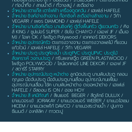
/ ท่อน้ำทิ้ง / สายน้ำดี / ที่วางสบู่ / สะดืออ่าง
จำหน่าย เตาแก๊ส เตาไฟฟ้า เครื่องดูดควัน
/ เฮเฟเล่ HAFELE
จำหน่าย ซิงค์อ่างล้างจาน ก๊อกซิงค์ สะดืออ่างล้างจาน
/ วีก้า
VEGARR / เพชร DIAMOND / เฮเฟเล่ HAFELE
จำหน่าย บานซิงค์เดี่ยว บานซิงค์คู่ ตู้ตั้งพื้นครัว ตู้แขวนครัว
/ คิง
ส์ KING / ซูปเปอร์ SUPER / ชัยโย CHAIYO / เจเอฟ JF / เอ็มเจ
MJ / โอเค OK / โพลีวูด Polywood / เดคคอร์ DEKORS
จำหน่าย อุปกรณ์ครัว
ตะแกรงวางจาน ตะแกรงวางผลไม้ ที่แขวน
แก้วไวน์ / เฮเฟเล่ HAFELE / วีก้า VEGARR
จำหน่าย ประตู ประตูห้องน้ำ ประตูPVC ประตูUPVC ประตูไม้
สังเคราะห์ วงกบประตู
/ กรีนพลาสวู๊ด GREEN PLASTWOOD /
โพลีวูด POLYWOOD / ไลน์เดคคอร์ LINE DEKOR / เจเอฟ JF
/ สตาร์รี่ STARRY
จำหน่าย อุปกรณ์ประตู หน้าต่าง
ลูกบิดประตู บานพับประตู กลอน
กุญแจ มือจับประตู มือจับประตูบานเลื่อน อุปกรณ์บานเฟี้ยม
อุปกรณ์บานเลื่อน โช้ค บานพับหน้าต่าง ตะขอหน้าต่าง / เฮเฟเล่
HAFELE / อีสออน IS ON / ฮอย HOY
จำหน่าย สี เคมีภัณฑ์
/ สีเบเยอร์ BEGER / สีดูลักซ์ DULUX /
ยาแนวจระเข้ JORAKAY / ยาแนวเวเบอร์ WEBER / ยาแนวไฮเซม
HICEM / ยาแนวเดฟโก้ DAVCO / ยาแนวสระว่ายน้ำ / ปูนกาว
ซีเมนต์ / อะคลิลิค / กาวตะปู