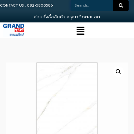
CONTACT US : 082-5800586
ก
อ
น
ส
ง
ซ
อ
ส
น
ค
า
ก
ร
ณ
า
ต
ด
ต
อ
แ
อ
ด
ม