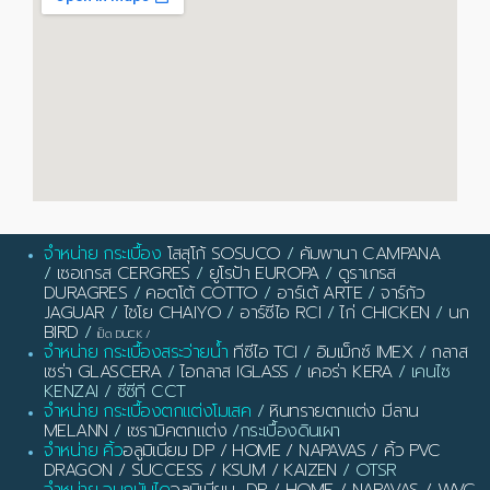
จำหน่าย กระเบื้อง
โสสุโก้ SOSUCO
/
คัมพานา CAMPANA
/
เซอเกรส CERGRES
/
ยูโรป้า EUROPA
/
ดูราเกรส
DURAGRES
/
คอตโต้ COTTO
/
อาร์เต้ ARTE
/
จาร์กัว
JAGUAR
/
ไชโย CHAIYO
/
อาร์ซีไอ RCI
/
ไก่ CHICKEN
/
นก
BIRD
/
เป็ด DUCK
/
จำหน่าย กระเบื้องสระว่ายน้ำ
ทีซีไอ TCI
/
อิมเม็กซ์ IMEX
/
กลาส
เซร่า GLASCERA
/
ไอกลาส IGLASS
/
เคอร่า KERA
/ เคนไซ
KENZAI / ซีซีที CCT
จำหน่าย กระเบื้องตกแต่งโมเสค
/
หินทรายตกแต่ง มีลาน
MELANN
/
เซรามิคตกแต่ง
/กระเบื้องดินเผา
จำหน่าย คิ้ว
อลูมิเนียม DP / HOME / NAPAVAS / คิ้ว PVC
DRAGON / SUCCESS / KSUM / KAIZEN
/ OTSR