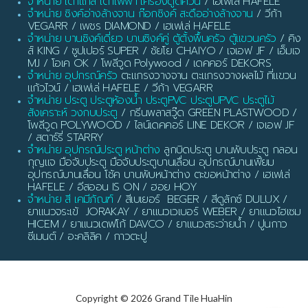
จำหน่าย เตาแก๊ส เตาไฟฟ้า เครื่องดูดควัน
/ เฮเฟเล่ HAFELE
จำหน่าย ซิงค์อ่างล้างจาน ก๊อกซิงค์ สะดืออ่างล้างจาน
/ วีก้า
VEGARR / เพชร DIAMOND / เฮเฟเล่ HAFELE
จำหน่าย บานซิงค์เดี่ยว บานซิงค์คู่ ตู้ตั้งพื้นครัว ตู้แขวนครัว
/ คิง
ส์ KING / ซูปเปอร์ SUPER / ชัยโย CHAIYO / เจเอฟ JF / เอ็มเจ
MJ / โอเค OK / โพลีวูด Polywood / เดคคอร์ DEKORS
จำหน่าย อุปกรณ์ครัว
ตะแกรงวางจาน ตะแกรงวางผลไม้ ที่แขวน
แก้วไวน์ / เฮเฟเล่ HAFELE / วีก้า VEGARR
จำหน่าย ประตู ประตูห้องน้ำ ประตูPVC ประตูUPVC ประตูไม้
สังเคราะห์ วงกบประตู
/ กรีนพลาสวู๊ด GREEN PLASTWOOD /
โพลีวูด POLYWOOD / ไลน์เดคคอร์ LINE DEKOR / เจเอฟ JF
/ สตาร์รี่ STARRY
จำหน่าย อุปกรณ์ประตู หน้าต่าง
ลูกบิดประตู บานพับประตู กลอน
กุญแจ มือจับประตู มือจับประตูบานเลื่อน อุปกรณ์บานเฟี้ยม
อุปกรณ์บานเลื่อน โช้ค บานพับหน้าต่าง ตะขอหน้าต่าง / เฮเฟเล่
HAFELE / อีสออน IS ON / ฮอย HOY
จำหน่าย สี เคมีภัณฑ์
/ สีเบเยอร์ BEGER / สีดูลักซ์ DULUX /
ยาแนวจระเข้ JORAKAY / ยาแนวเวเบอร์ WEBER / ยาแนวไฮเซม
HICEM / ยาแนวเดฟโก้ DAVCO / ยาแนวสระว่ายน้ำ / ปูนกาว
ซีเมนต์ / อะคลิลิค / กาวตะปู
Copyright © 2026 Grand Tile HuaHin