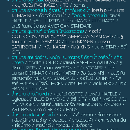
จำหน่าย จมูกบันได
อลูมิเนียม DP / HOME / NAPAVAS / WVC
/ จมูกบันได PVC KAIZEN / TC
/ ชวากร
จำหน่าย อ่างอาบน้ำ ตู้อาบน้ำ ฉากกั้นห้องน้ำ
ไอสปา ISPA / มารี
โน MARINO
/ ก๊อกอ่างอาบน้ำ /
ก๊อกผสมอ่างอาบน้ำ
เฮเฟเล่
HAFELE / ลูเซิร์น LUZERN / แฮง HANG / ฮาโก้ HACO /
อเมริกันสแตนดาร์ด AMERICAN STANDARD
จำหน่าย สุขภัณฑ์ ชักโครก โถปัสสาวะชาย
/
คอตโต้
COTTO
/
อเมริกันสแตนดาร์ด AMERICAN STANDARD
/
บลู
ไดมอนด์ BLUE DIAMOND
/
โมเก้น MOGEN
/
บาธรูม
BATHROOM
/
กะรัต KARAT
/
คิงส์ KING
/ สตาร์ STAR / ซิตี้
CITY
จำหน่าย สายฉีดชำระ ฝักบัว เรนชาวเวอร์ ก๊อกน้ำ วาล์วน้ำ สต๊อ
ปวาล์ว
/ คอตโต้ COTTO / เฮเฟเล่ HAFELE / ดัส DUSS / ลู
เซิร์น LUZERN / วสันต์ WATSON / วีก้า VEGARR / ดอร์
นมาร์ค DONMARK / กะรัต KARAT / วีอาร์เอช VRH / อเมริกัน
สแตนดาร์ด MERICAN STANDARD / จอร์นนี JOHNNY / โพ
ลาร์ POLAR / โฮเอ่น HOEN / ฮอย HOY / พิกโซ่ PIXO / แฮง
HANG / เอน่า ANA
จำหน่าย อ่างล้างหน้า
/ คอตโต้ COTTO / เฮเฟเล่ HAFELE /
บลูไดมอนด์ BLUE DIAMOND / ซิตี้ CITY / นัสโก้ NASCO / โม
เก้น MOGEN / อเมริกันสแตนดาร์ด AMERICAN STANDARD /
ART BASIN / ริคโค่ RICCO / HAUS
จำหน่าย อุปกรณ์ห้องน้ำ
/ กระจก / ชั้นกระจก / ชั้นวางของ /
กล่องใส่กระดาษชำระ / ขอแขวน / ราวแขวนผ้า / ตะแกรงดักกลิ่น
/ ท่อน้ำทิ้ง / สายน้ำดี / ที่วางสบู่ / สะดืออ่าง