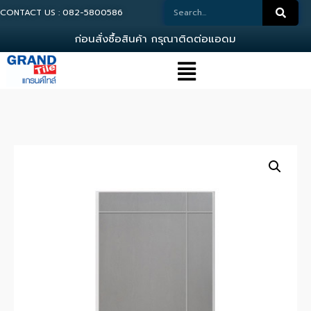
CONTACT US : 082-5800586
ก
อ
น
ส
ง
ซ
อ
ส
น
ค
า
ก
ร
ณ
า
ต
ด
ต
อ
แ
อ
ด
ม
น