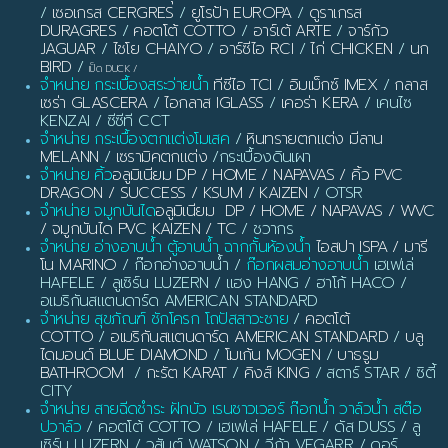
/
เซอเกรส CERGRES
/
ยูโรป้า EUROPA
/
ดูราเกรส
DURAGRES
/
คอตโต้ COTTO
/
อาร์เต้ ARTE
/
จาร์กัว
JAGUAR
/
ไชโย CHAIYO
/
อาร์ซีไอ RCI
/
ไก่ CHICKEN
/
นก
BIRD
/
เป็ด DUCK
/
จำหน่าย กระเบื้องสระว่ายน้ำ
ทีซีไอ TCI
/
อิมเม็กซ์ IMEX
/
กลาส
เซร่า GLASCERA
/
ไอกลาส IGLASS
/
เคอร่า KERA
/ เคนไซ
KENZAI / ซีซีที CCT
จำหน่าย กระเบื้องตกแต่งโมเสค
/
หินทรายตกแต่ง มีลาน
MELANN
/
เซรามิคตกแต่ง
/กระเบื้องดินเผา
จำหน่าย คิ้ว
อลูมิเนียม DP / HOME / NAPAVAS / คิ้ว PVC
DRAGON / SUCCESS / KSUM / KAIZEN
/ OTSR
จำหน่าย จมูกบันได
อลูมิเนียม DP / HOME / NAPAVAS / WVC
/ จมูกบันได PVC KAIZEN / TC
/ ชวากร
จำหน่าย อ่างอาบน้ำ ตู้อาบน้ำ ฉากกั้นห้องน้ำ
ไอสปา ISPA / มารี
โน MARINO
/ ก๊อกอ่างอาบน้ำ /
ก๊อกผสมอ่างอาบน้ำ
เฮเฟเล่
HAFELE / ลูเซิร์น LUZERN / แฮง HANG / ฮาโก้ HACO /
อเมริกันสแตนดาร์ด AMERICAN STANDARD
จำหน่าย สุขภัณฑ์ ชักโครก โถปัสสาวะชาย
/
คอตโต้
COTTO
/
อเมริกันสแตนดาร์ด AMERICAN STANDARD
/
บลู
ไดมอนด์ BLUE DIAMOND
/
โมเก้น MOGEN
/
บาธรูม
BATHROOM
/
กะรัต KARAT
/
คิงส์ KING
/ สตาร์ STAR / ซิตี้
CITY
จำหน่าย สายฉีดชำระ ฝักบัว เรนชาวเวอร์ ก๊อกน้ำ วาล์วน้ำ สต๊อ
ปวาล์ว
/ คอตโต้ COTTO / เฮเฟเล่ HAFELE / ดัส DUSS / ลู
เซิร์น LUZERN / วสันต์ WATSON / วีก้า VEGARR / ดอร์