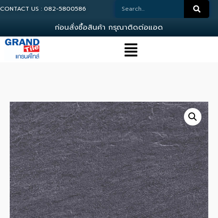
CONTACT US : 082-5800586
ก
อ
น
ส
ง
ซ
อ
ส
น
ค
า
ก
ร
ณ
า
ต
ด
ต
อ
แ
อ
ด
ม
น