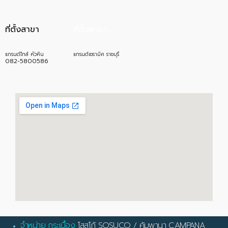
ที่ตั้งสาขา
ที่ตั้งสาขา
แกรนด์ไทล์ หัวหิน
แกรนด์เซรามิค ราชบุรี
082-5800586
จำหน่าย กระเบื้อง
โสสุโก้ SOSUCO
/
คัมพานา CAMPANA