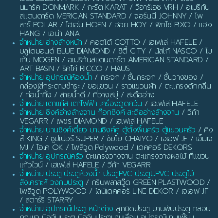
นมาร์ค DONMARK / กะรัต KARAT / วีอาร์เอช VRH / อเมริกัน
สแตนดาร์ด MERICAN STANDARD / จอร์นนี JOHNNY / โพ
ลาร์ POLAR / โฮเอ่น HOEN / ฮอย HOY / พิกโซ่ PIXO / แฮง
HANG / เอน่า ANA
จำหน่าย อ่างล้างหน้า
/ คอตโต้ COTTO / เฮเฟเล่ HAFELE /
บลูไดมอนด์ BLUE DIAMOND / ซิตี้ CITY / นัสโก้ NASCO / โม
เก้น MOGEN / อเมริกันสแตนดาร์ด AMERICAN STANDARD /
ART BASIN / ริคโค่ RICCO / HAUS
จำหน่าย อุปกรณ์ห้องน้ำ
/ กระจก / ชั้นกระจก / ชั้นวางของ /
กล่องใส่กระดาษชำระ / ขอแขวน / ราวแขวนผ้า / ตะแกรงดักกลิ่น
/ ท่อน้ำทิ้ง / สายน้ำดี / ที่วางสบู่ / สะดืออ่าง
จำหน่าย เตาแก๊ส เตาไฟฟ้า เครื่องดูดควัน
/ เฮเฟเล่ HAFELE
จำหน่าย ซิงค์อ่างล้างจาน ก๊อกซิงค์ สะดืออ่างล้างจาน
/ วีก้า
VEGARR / เพชร DIAMOND / เฮเฟเล่ HAFELE
จำหน่าย บานซิงค์เดี่ยว บานซิงค์คู่ ตู้ตั้งพื้นครัว ตู้แขวนครัว
/ คิง
ส์ KING / ซูปเปอร์ SUPER / ชัยโย CHAIYO / เจเอฟ JF / เอ็มเจ
MJ / โอเค OK / โพลีวูด Polywood / เดคคอร์ DEKORS
จำหน่าย อุปกรณ์ครัว
ตะแกรงวางจาน ตะแกรงวางผลไม้ ที่แขวน
แก้วไวน์ / เฮเฟเล่ HAFELE / วีก้า VEGARR
จำหน่าย ประตู ประตูห้องน้ำ ประตูPVC ประตูUPVC ประตูไม้
สังเคราะห์ วงกบประตู
/ กรีนพลาสวู๊ด GREEN PLASTWOOD /
โพลีวูด POLYWOOD / ไลน์เดคคอร์ LINE DEKOR / เจเอฟ JF
/ สตาร์รี่ STARRY
จำหน่าย อุปกรณ์ประตู หน้าต่าง
ลูกบิดประตู บานพับประตู กลอน
กุญแจ มือจับประตู มือจับประตูบานเลื่อน อุปกรณ์บานเฟี้ยม