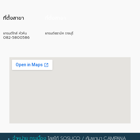
ที่ตั้งสาขา
ที่ตั้งสาขา
แกรนด์ไทล์ หัวหิน
แกรนด์เซรามิค ราชบุรี
082-5800586
จำหน่าย กระเบื้อง
โสสุโก้ SOSUCO
/
คัมพานา CAMPANA