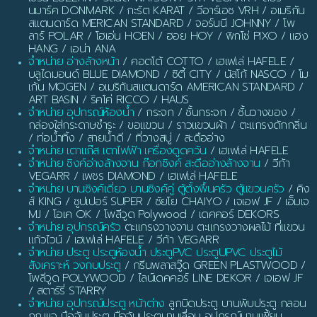
นมาร์ค DONMARK / กะรัต KARAT / วีอาร์เอช VRH / อเมริกัน
สแตนดาร์ด MERICAN STANDARD / จอร์นนี JOHNNY / โพ
ลาร์ POLAR / โฮเอ่น HOEN / ฮอย HOY / พิกโซ่ PIXO / แฮง
HANG / เอน่า ANA
จำหน่าย อ่างล้างหน้า
/ คอตโต้ COTTO / เฮเฟเล่ HAFELE /
บลูไดมอนด์ BLUE DIAMOND / ซิตี้ CITY / นัสโก้ NASCO / โม
เก้น MOGEN / อเมริกันสแตนดาร์ด AMERICAN STANDARD /
ART BASIN / ริคโค่ RICCO / HAUS
จำหน่าย อุปกรณ์ห้องน้ำ
/ กระจก / ชั้นกระจก / ชั้นวางของ /
กล่องใส่กระดาษชำระ / ขอแขวน / ราวแขวนผ้า / ตะแกรงดักกลิ่น
/ ท่อน้ำทิ้ง / สายน้ำดี / ที่วางสบู่ / สะดืออ่าง
จำหน่าย เตาแก๊ส เตาไฟฟ้า เครื่องดูดควัน
/ เฮเฟเล่ HAFELE
จำหน่าย ซิงค์อ่างล้างจาน ก๊อกซิงค์ สะดืออ่างล้างจาน
/ วีก้า
VEGARR / เพชร DIAMOND / เฮเฟเล่ HAFELE
จำหน่าย บานซิงค์เดี่ยว บานซิงค์คู่ ตู้ตั้งพื้นครัว ตู้แขวนครัว
/ คิง
ส์ KING / ซูปเปอร์ SUPER / ชัยโย CHAIYO / เจเอฟ JF / เอ็มเจ
MJ / โอเค OK / โพลีวูด Polywood / เดคคอร์ DEKORS
จำหน่าย อุปกรณ์ครัว
ตะแกรงวางจาน ตะแกรงวางผลไม้ ที่แขวน
แก้วไวน์ / เฮเฟเล่ HAFELE / วีก้า VEGARR
จำหน่าย ประตู ประตูห้องน้ำ ประตูPVC ประตูUPVC ประตูไม้
สังเคราะห์ วงกบประตู
/ กรีนพลาสวู๊ด GREEN PLASTWOOD /
โพลีวูด POLYWOOD / ไลน์เดคคอร์ LINE DEKOR / เจเอฟ JF
/ สตาร์รี่ STARRY
จำหน่าย อุปกรณ์ประตู หน้าต่าง
ลูกบิดประตู บานพับประตู กลอน
กุญแจ มือจับประตู มือจับประตูบานเลื่อน อุปกรณ์บานเฟี้ยม