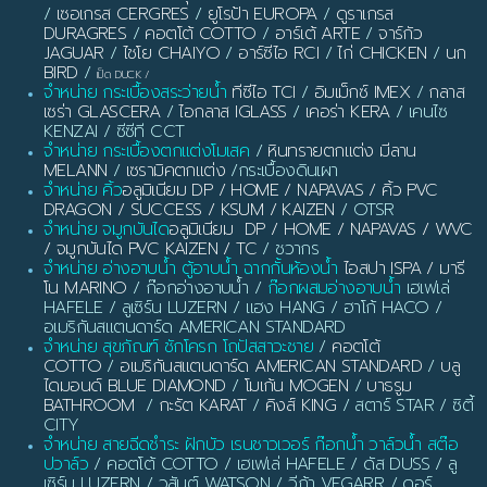
/
เซอเกรส CERGRES
/
ยูโรป้า EUROPA
/
ดูราเกรส
DURAGRES
/
คอตโต้ COTTO
/
อาร์เต้ ARTE
/
จาร์กัว
JAGUAR
/
ไชโย CHAIYO
/
อาร์ซีไอ RCI
/
ไก่ CHICKEN
/
นก
BIRD
/
เป็ด DUCK
/
จำหน่าย กระเบื้องสระว่ายน้ำ
ทีซีไอ TCI
/
อิมเม็กซ์ IMEX
/
กลาส
เซร่า GLASCERA
/
ไอกลาส IGLASS
/
เคอร่า KERA
/ เคนไซ
KENZAI / ซีซีที CCT
จำหน่าย กระเบื้องตกแต่งโมเสค
/
หินทรายตกแต่ง มีลาน
MELANN
/
เซรามิคตกแต่ง
/กระเบื้องดินเผา
จำหน่าย คิ้ว
อลูมิเนียม DP / HOME / NAPAVAS / คิ้ว PVC
DRAGON / SUCCESS / KSUM / KAIZEN
/ OTSR
จำหน่าย จมูกบันได
อลูมิเนียม DP / HOME / NAPAVAS / WVC
/ จมูกบันได PVC KAIZEN / TC
/ ชวากร
จำหน่าย อ่างอาบน้ำ ตู้อาบน้ำ ฉากกั้นห้องน้ำ
ไอสปา ISPA / มารี
โน MARINO
/ ก๊อกอ่างอาบน้ำ /
ก๊อกผสมอ่างอาบน้ำ
เฮเฟเล่
HAFELE / ลูเซิร์น LUZERN / แฮง HANG / ฮาโก้ HACO /
อเมริกันสแตนดาร์ด AMERICAN STANDARD
จำหน่าย สุขภัณฑ์ ชักโครก โถปัสสาวะชาย
/
คอตโต้
COTTO
/
อเมริกันสแตนดาร์ด AMERICAN STANDARD
/
บลู
ไดมอนด์ BLUE DIAMOND
/
โมเก้น MOGEN
/
บาธรูม
BATHROOM
/
กะรัต KARAT
/
คิงส์ KING
/ สตาร์ STAR / ซิตี้
CITY
จำหน่าย สายฉีดชำระ ฝักบัว เรนชาวเวอร์ ก๊อกน้ำ วาล์วน้ำ สต๊อ
ปวาล์ว
/ คอตโต้ COTTO / เฮเฟเล่ HAFELE / ดัส DUSS / ลู
เซิร์น LUZERN / วสันต์ WATSON / วีก้า VEGARR / ดอร์