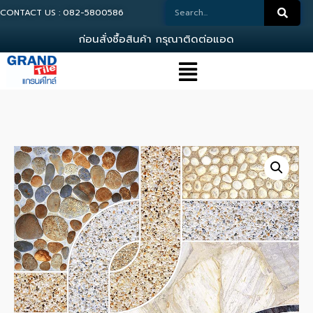
CONTACT US : 082-5800586
ก
อ
น
ส
ง
ซ
อ
ส
น
ค
า
ก
ร
ณ
า
ต
ด
ต
อ
แ
อ
ด
ม
น