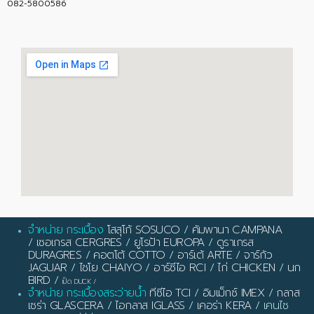
082-5800586
จำหน่าย กระเบื้อง
โสสุโก้ SOSUCO
/
คัมพานา CAMPANA
/
เซอเกรส CERGRES
/
ยูโรป้า EUROPA
/
ดูราเกรส
DURAGRES
/
คอตโต้ COTTO
/
อาร์เต้ ARTE
/
จาร์กัว
JAGUAR
/
ไชโย CHAIYO
/
อาร์ซีไอ RCI
/
ไก่ CHICKEN
/
นก
BIRD
/
เป็ด DUCK
/
จำหน่าย กระเบื้องสระว่ายน้ำ
ทีซีไอ TCI
/
อิมเม็กซ์ IMEX
/
กลาส
เซร่า GLASCERA
/
ไอกลาส IGLASS
/
เคอร่า KERA
/ เคนไซ