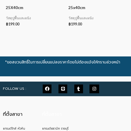
25X40cm
25x40cm
วัสดุปูพื้นและผนัง
วัสดุปูพื้นและผนัง
฿
199.00
฿
199.00
*ขอสงวนสิทธิ์ในการเปลี่ยนแปลงราคาโดยไม่ต้องแจ้งให้ทราบล่วงหน้า
FOLLOW US :
ที่ตั้งสาขา
ที่ตั้งสาขา
แกรนด์ไทล์ หัวหิน
แกรนด์เซรามิค ราชบุรี