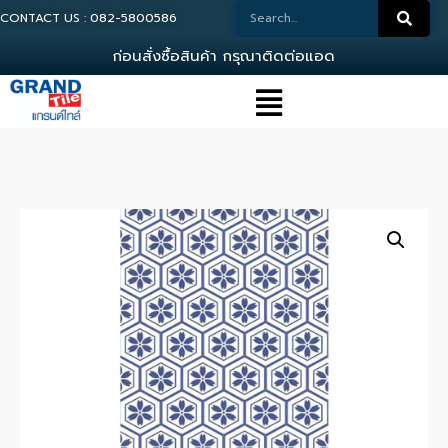
CONTACT US : 082-5800586
ก
อ
น
ส
ง
ซ
อ
ส
น
ค
า
ก
ร
ณ
า
ต
ด
ต
อ
แ
อ
ด
ม