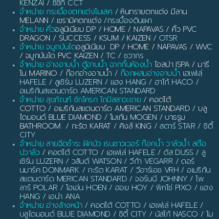
KENZAI / ซีซีที CCT
จำหน่าย กระเบื้องตกแต่งโมเสค
/
หินทรายตกแต่ง มีลาน
MELANN
/
เซรามิคตกแต่ง
/กระเบื้องดินเผา
จำหน่าย คิ้ว
อลูมิเนียม DP / HOME / NAPAVAS / คิ้ว PVC
DRAGON / SUCCESS / KSUM / KAIZEN
/ OTSR
จำหน่าย จมูกบันได
อลูมิเนียม DP / HOME / NAPAVAS / WVC
/ จมูกบันได PVC KAIZEN / TC
/ ชวากร
จำหน่าย อ่างอาบน้ำ ตู้อาบน้ำ ฉากกั้นห้องน้ำ
ไอสปา ISPA / มารี
โน MARINO
/ ก๊อกอ่างอาบน้ำ /
ก๊อกผสมอ่างอาบน้ำ
เฮเฟเล่
HAFELE / ลูเซิร์น LUZERN / แฮง HANG / ฮาโก้ HACO /
อเมริกันสแตนดาร์ด AMERICAN STANDARD
จำหน่าย สุขภัณฑ์ ชักโครก โถปัสสาวะชาย
/
คอตโต้
COTTO
/
อเมริกันสแตนดาร์ด AMERICAN STANDARD
/
บลู
ไดมอนด์ BLUE DIAMOND
/
โมเก้น MOGEN
/
บาธรูม
BATHROOM
/
กะรัต KARAT
/
คิงส์ KING
/ สตาร์ STAR / ซิตี้
CITY
จำหน่าย สายฉีดชำระ ฝักบัว เรนชาวเวอร์ ก๊อกน้ำ วาล์วน้ำ สต๊อ
ปวาล์ว
/ คอตโต้ COTTO / เฮเฟเล่ HAFELE / ดัส DUSS / ลู
เซิร์น LUZERN / วสันต์ WATSON / วีก้า VEGARR / ดอร์
นมาร์ค DONMARK / กะรัต KARAT / วีอาร์เอช VRH / อเมริกัน
สแตนดาร์ด MERICAN STANDARD / จอร์นนี JOHNNY / โพ
ลาร์ POLAR / โฮเอ่น HOEN / ฮอย HOY / พิกโซ่ PIXO / แฮง
HANG / เอน่า ANA
จำหน่าย อ่างล้างหน้า
/ คอตโต้ COTTO / เฮเฟเล่ HAFELE /
บลูไดมอนด์ BLUE DIAMOND / ซิตี้ CITY / นัสโก้ NASCO / โม