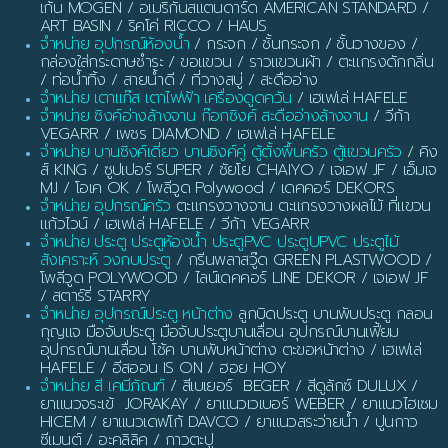
เก้น MOGEN / อเมริกันสแตนดาร์ด AMERICAN STANDARD /
ART BASIN / ริคโค่ RICCO / HAUS
จำหน่าย อุปกรณ์ห้องน้ำ
/ กระจก / ชั้นกระจก / ชั้นวางของ /
กล่องใส่กระดาษชำระ / ขอแขวน / ราวแขวนผ้า / ตะแกรงดักกลิ่น
/ ท่อน้ำทิ้ง / สายน้ำดี / ที่วางสบู่ / สะดืออ่าง
จำหน่าย เตาแก๊ส เตาไฟฟ้า เครื่องดูดควัน
/ เฮเฟเล่ HAFELE
จำหน่าย ซิงค์อ่างล้างจาน ก๊อกซิงค์ สะดืออ่างล้างจาน
/ วีก้า
VEGARR / เพชร DIAMOND / เฮเฟเล่ HAFELE
จำหน่าย บานซิงค์เดี่ยว บานซิงค์คู่ ตู้ตั้งพื้นครัว ตู้แขวนครัว
/ คิง
ส์ KING / ซูปเปอร์ SUPER / ชัยโย CHAIYO / เจเอฟ JF / เอ็มเจ
MJ / โอเค OK / โพลีวูด Polywood / เดคคอร์ DEKORS
จำหน่าย อุปกรณ์ครัว
ตะแกรงวางจาน ตะแกรงวางผลไม้ ที่แขวน
แก้วไวน์ / เฮเฟเล่ HAFELE / วีก้า VEGARR
จำหน่าย ประตู ประตูห้องน้ำ ประตูPVC ประตูUPVC ประตูไม้
สังเคราะห์ วงกบประตู
/ กรีนพลาสวู๊ด GREEN PLASTWOOD /
โพลีวูด POLYWOOD / ไลน์เดคคอร์ LINE DEKOR / เจเอฟ JF
/ สตาร์รี่ STARRY
จำหน่าย อุปกรณ์ประตู หน้าต่าง
ลูกบิดประตู บานพับประตู กลอน
กุญแจ มือจับประตู มือจับประตูบานเลื่อน อุปกรณ์บานเฟี้ยม
อุปกรณ์บานเลื่อน โช้ค บานพับหน้าต่าง ตะขอหน้าต่าง / เฮเฟเล่
HAFELE / อีสออน IS ON / ฮอย HOY
จำหน่าย สี เคมีภัณฑ์
/ สีเบเยอร์ BEGER / สีดูลักซ์ DULUX /
ยาแนวจระเข้ JORAKAY / ยาแนวเวเบอร์ WEBER / ยาแนวไฮเซม
HICEM / ยาแนวเดฟโก้ DAVCO / ยาแนวสระว่ายน้ำ / ปูนกาว
ซีเมนต์ / อะคลิลิค / กาวตะปู