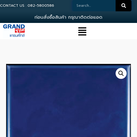
CONTACT US : 082-5800586
ก
อ
น
ส
ง
ซ
อ
ส
น
ค
า
ก
ร
ณ
า
ต
ด
ต
อ
แ
อ
ด
ม