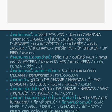
จำหน่าย กระเบื้อง
โสสุโก้ SOSUCO
/
คัมพานา CAMPANA
/
เซอเกรส CERGRES
/
ยูโรป้า EUROPA
/
ดูราเกรส
DURAGRES
/
คอตโต้ COTTO
/
อาร์เต้ ARTE
/
จาร์กัว
JAGUAR
/
ไชโย CHAIYO
/
อาร์ซีไอ RCI
/
ไก่ CHICKEN
/
นก
BIRD
/
เป็ด DUCK
/
จำหน่าย กระเบื้องสระว่ายน้ำ
ทีซีไอ TCI
/
อิมเม็กซ์ IMEX
/
กลาส
เซร่า GLASCERA
/
ไอกลาส IGLASS
/
เคอร่า KERA
/ เคนไซ
KENZAI / ซีซีที CCT
จำหน่าย กระเบื้องตกแต่งโมเสค
/
หินทรายตกแต่ง มีลาน
MELANN
/
เซรามิคตกแต่ง
/กระเบื้องดินเผา
จำหน่าย คิ้ว
อลูมิเนียม DP / HOME / NAPAVAS / คิ้ว PVC
DRAGON / SUCCESS / KSUM / KAIZEN
/ OTSR
จำหน่าย จมูกบันได
อลูมิเนียม DP / HOME / NAPAVAS / WVC
/ จมูกบันได PVC KAIZEN / TC
/ ชวากร
จำหน่าย อ่างอาบน้ำ ตู้อาบน้ำ ฉากกั้นห้องน้ำ
ไอสปา ISPA / มารี
โน MARINO
/ ก๊อกอ่างอาบน้ำ /
ก๊อกผสมอ่างอาบน้ำ
เฮเฟเล่
HAFELE / ลูเซิร์น LUZERN / แฮง HANG / ฮาโก้ HACO /
อเมริกันสแตนดาร์ด AMERICAN STANDARD