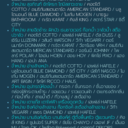
จำหน่าย สุขภัณฑ์ ชักโครก โถปัสสาวะชาย
/
คอตโต้
COTTO
/
อเมริกันสแตนดาร์ด AMERICAN STANDARD
/
บลู
ไดมอนด์ BLUE DIAMOND
/
โมเก้น MOGEN
/
บาธรูม
BATHROOM
/
กะรัต KARAT
/
คิงส์ KING
/ สตาร์ STAR / ซิตี้
CITY
จำหน่าย สายฉีดชำระ ฝักบัว เรนชาวเวอร์ ก๊อกน้ำ วาล์วน้ำ สต๊อ
ปวาล์ว
/ คอตโต้ COTTO / เฮเฟเล่ HAFELE / ดัส DUSS / ลู
เซิร์น LUZERN / วสันต์ WATSON / วีก้า VEGARR / ดอร์
นมาร์ค DONMARK / กะรัต KARAT / วีอาร์เอช VRH / อเมริกัน
สแตนดาร์ด MERICAN STANDARD / จอร์นนี JOHNNY / โพ
ลาร์ POLAR / โฮเอ่น HOEN / ฮอย HOY / พิกโซ่ PIXO / แฮง
HANG / เอน่า ANA
จำหน่าย อ่างล้างหน้า
/ คอตโต้ COTTO / เฮเฟเล่ HAFELE /
บลูไดมอนด์ BLUE DIAMOND / ซิตี้ CITY / นัสโก้ NASCO / โม
เก้น MOGEN / อเมริกันสแตนดาร์ด AMERICAN STANDARD /
ART BASIN / ริคโค่ RICCO / HAUS
จำหน่าย อุปกรณ์ห้องน้ำ
/ กระจก / ชั้นกระจก / ชั้นวางของ /
กล่องใส่กระดาษชำระ / ขอแขวน / ราวแขวนผ้า / ตะแกรงดักกลิ่น
/ ท่อน้ำทิ้ง / สายน้ำดี / ที่วางสบู่ / สะดืออ่าง
จำหน่าย เตาแก๊ส เตาไฟฟ้า เครื่องดูดควัน
/ เฮเฟเล่ HAFELE
จำหน่าย ซิงค์อ่างล้างจาน ก๊อกซิงค์ สะดืออ่างล้างจาน
/ วีก้า
VEGARR / เพชร DIAMOND / เฮเฟเล่ HAFELE
จำหน่าย บานซิงค์เดี่ยว บานซิงค์คู่ ตู้ตั้งพื้นครัว ตู้แขวนครัว
/ คิง
ส์ KING / ซูปเปอร์ SUPER / ชัยโย CHAIYO / เจเอฟ JF / เอ็มเจ
MJ / โอเค OK / โพลีวูด Polywood / เดคคอร์ DEKORS