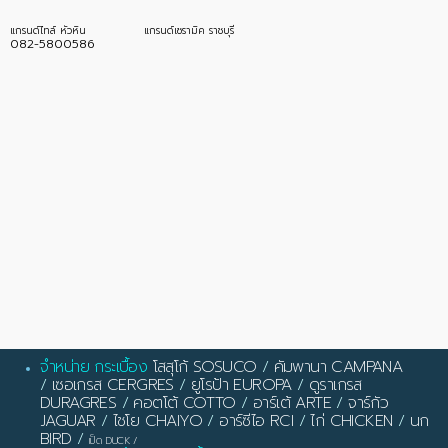
แกรนด์ไทล์ หัวหิน
แกรนด์เซรามิค ราชบุรี
082-5800586
จำหน่าย กระเบื้อง
โสสุโก้ SOSUCO
/
คัมพานา CAMPANA
/
เซอเกรส CERGRES
/
ยูโรป้า EUROPA
/
ดูราเกรส
DURAGRES
/
คอตโต้ COTTO
/
อาร์เต้ ARTE
/
จาร์กัว
JAGUAR
/
ไชโย CHAIYO
/
อาร์ซีไอ RCI
/
ไก่ CHICKEN
/
นก
BIRD
/
เป็ด DUCK
/