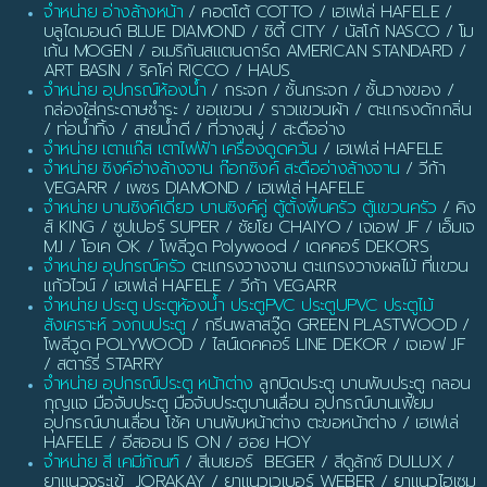
จำหน่าย อ่างล้างหน้า
/ คอตโต้ COTTO / เฮเฟเล่ HAFELE /
บลูไดมอนด์ BLUE DIAMOND / ซิตี้ CITY / นัสโก้ NASCO / โม
เก้น MOGEN / อเมริกันสแตนดาร์ด AMERICAN STANDARD /
ART BASIN / ริคโค่ RICCO / HAUS
จำหน่าย อุปกรณ์ห้องน้ำ
/ กระจก / ชั้นกระจก / ชั้นวางของ /
กล่องใส่กระดาษชำระ / ขอแขวน / ราวแขวนผ้า / ตะแกรงดักกลิ่น
/ ท่อน้ำทิ้ง / สายน้ำดี / ที่วางสบู่ / สะดืออ่าง
จำหน่าย เตาแก๊ส เตาไฟฟ้า เครื่องดูดควัน
/ เฮเฟเล่ HAFELE
จำหน่าย ซิงค์อ่างล้างจาน ก๊อกซิงค์ สะดืออ่างล้างจาน
/ วีก้า
VEGARR / เพชร DIAMOND / เฮเฟเล่ HAFELE
จำหน่าย บานซิงค์เดี่ยว บานซิงค์คู่ ตู้ตั้งพื้นครัว ตู้แขวนครัว
/ คิง
ส์ KING / ซูปเปอร์ SUPER / ชัยโย CHAIYO / เจเอฟ JF / เอ็มเจ
MJ / โอเค OK / โพลีวูด Polywood / เดคคอร์ DEKORS
จำหน่าย อุปกรณ์ครัว
ตะแกรงวางจาน ตะแกรงวางผลไม้ ที่แขวน
แก้วไวน์ / เฮเฟเล่ HAFELE / วีก้า VEGARR
จำหน่าย ประตู ประตูห้องน้ำ ประตูPVC ประตูUPVC ประตูไม้
สังเคราะห์ วงกบประตู
/ กรีนพลาสวู๊ด GREEN PLASTWOOD /
โพลีวูด POLYWOOD / ไลน์เดคคอร์ LINE DEKOR / เจเอฟ JF
/ สตาร์รี่ STARRY
จำหน่าย อุปกรณ์ประตู หน้าต่าง
ลูกบิดประตู บานพับประตู กลอน
กุญแจ มือจับประตู มือจับประตูบานเลื่อน อุปกรณ์บานเฟี้ยม
อุปกรณ์บานเลื่อน โช้ค บานพับหน้าต่าง ตะขอหน้าต่าง / เฮเฟเล่
HAFELE / อีสออน IS ON / ฮอย HOY
จำหน่าย สี เคมีภัณฑ์
/ สีเบเยอร์ BEGER / สีดูลักซ์ DULUX /
ยาแนวจระเข้ JORAKAY / ยาแนวเวเบอร์ WEBER / ยาแนวไฮเซม