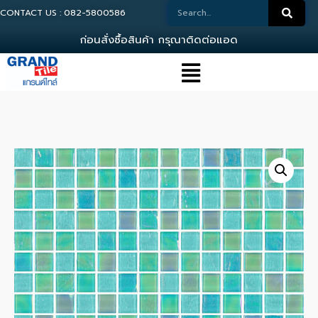
CONTACT US : 082-5800586
ก
อ
น
ส
ง
ซ
อ
ส
น
ค
า
ก
ร
ณ
า
ต
ด
ต
อ
แ
อ
ด
ม
น