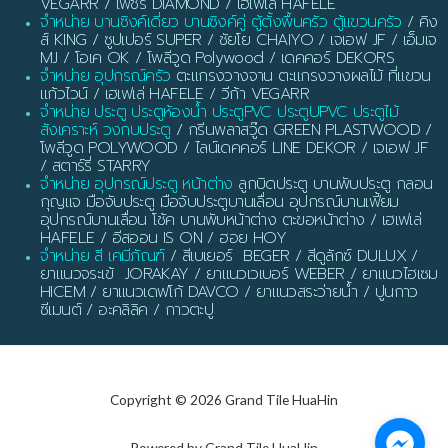
VEGARR / เพชร DIAMOND / เฮเฟเล่ HAFELE
จำหน่าย บานซิงค์เดี่ยว บานซิงค์คู่ ตู้ตั้งพื้นครัว ตู้แขวนครัว
/ คิง
ส์ KING / ซูปเปอร์ SUPER / ชัยโย CHAIYO / เจเอฟ JF / เอ็มเจ
MJ / โอเค OK / โพลีวูด Polywood / เดคคอร์ DEKORS
จำหน่าย อุปกรณ์ครัว
ตะแกรงวางจาน ตะแกรงวางผลไม้ ที่แขวน
แก้วไวน์ / เฮเฟเล่ HAFELE / วีก้า VEGARR
จำหน่าย ประตู ประตูห้องน้ำ ประตูPVC ประตูUPVC ประตูไม้
สังเคราะห์ วงกบประตู
/ กรีนพลาสวู๊ด GREEN PLASTWOOD /
โพลีวูด POLYWOOD / ไลน์เดคคอร์ LINE DEKOR / เจเอฟ JF
/ สตาร์รี่ STARRY
จำหน่าย อุปกรณ์ประตู หน้าต่าง
ลูกบิดประตู บานพับประตู กลอน
กุญแจ มือจับประตู มือจับประตูบานเลื่อน อุปกรณ์บานเฟี้ยม
อุปกรณ์บานเลื่อน โช้ค บานพับหน้าต่าง ตะขอหน้าต่าง / เฮเฟเล่
HAFELE / อีสออน IS ON / ฮอย HOY
จำหน่าย สี เคมีภัณฑ์
/ สีเบเยอร์ BEGER / สีดูลักซ์ DULUX /
ยาแนวจระเข้ JORAKAY / ยาแนวเวเบอร์ WEBER / ยาแนวไฮเซม
HICEM / ยาแนวเดฟโก้ DAVCO / ยาแนวสระว่ายน้ำ / ปูนกาว
ซีเมนต์ / อะคลิลิค / กาวตะปู
Copyright © 2026 Grand Tile HuaHin
Powered by Grand Tile HuaHin