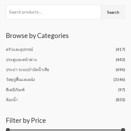
t
e
o
d
f
0
Search
5
o
u
t
o
f
5
Browse by Categories
ครัวและอุปกรณ์
(417)
ประตูและหน้าต่าง
(443)
ประปา ระบบบำบัดน้ำเสีย
(696)
วัสดุปูพื้นและผนัง
(3146)
สีเคมีภัณฑ์
(97)
ห้องน้ำ
(833)
Filter by Price