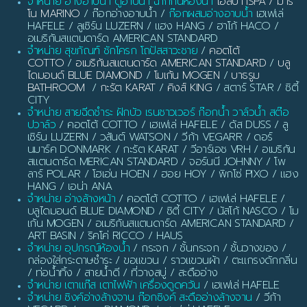
จำหน่าย อ่างอาบน้ำ ตู้อาบน้ำ ฉากกั้นห้องน้ำ
ไอสปา ISPA / มารี
โน MARINO
/ ก๊อกอ่างอาบน้ำ /
ก๊อกผสมอ่างอาบน้ำ
เฮเฟเล่
HAFELE / ลูเซิร์น LUZERN / แฮง HANG / ฮาโก้ HACO /
อเมริกันสแตนดาร์ด AMERICAN STANDARD
จำหน่าย สุขภัณฑ์ ชักโครก โถปัสสาวะชาย
/
คอตโต้
COTTO
/
อเมริกันสแตนดาร์ด AMERICAN STANDARD
/
บลู
ไดมอนด์ BLUE DIAMOND
/
โมเก้น MOGEN
/
บาธรูม
BATHROOM
/
กะรัต KARAT
/
คิงส์ KING
/ สตาร์ STAR / ซิตี้
CITY
จำหน่าย สายฉีดชำระ ฝักบัว เรนชาวเวอร์ ก๊อกน้ำ วาล์วน้ำ สต๊อ
ปวาล์ว
/ คอตโต้ COTTO / เฮเฟเล่ HAFELE / ดัส DUSS / ลู
เซิร์น LUZERN / วสันต์ WATSON / วีก้า VEGARR / ดอร์
นมาร์ค DONMARK / กะรัต KARAT / วีอาร์เอช VRH / อเมริกัน
สแตนดาร์ด MERICAN STANDARD / จอร์นนี JOHNNY / โพ
ลาร์ POLAR / โฮเอ่น HOEN / ฮอย HOY / พิกโซ่ PIXO / แฮง
HANG / เอน่า ANA
จำหน่าย อ่างล้างหน้า
/ คอตโต้ COTTO / เฮเฟเล่ HAFELE /
บลูไดมอนด์ BLUE DIAMOND / ซิตี้ CITY / นัสโก้ NASCO / โม
เก้น MOGEN / อเมริกันสแตนดาร์ด AMERICAN STANDARD /
ART BASIN / ริคโค่ RICCO / HAUS
จำหน่าย อุปกรณ์ห้องน้ำ
/ กระจก / ชั้นกระจก / ชั้นวางของ /
กล่องใส่กระดาษชำระ / ขอแขวน / ราวแขวนผ้า / ตะแกรงดักกลิ่น
/ ท่อน้ำทิ้ง / สายน้ำดี / ที่วางสบู่ / สะดืออ่าง
จำหน่าย เตาแก๊ส เตาไฟฟ้า เครื่องดูดควัน
/ เฮเฟเล่ HAFELE
จำหน่าย ซิงค์อ่างล้างจาน ก๊อกซิงค์ สะดืออ่างล้างจาน
/ วีก้า