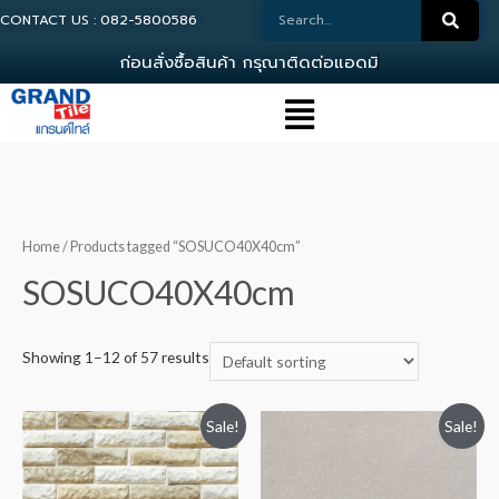
CONTACT US : 082-5800586
ก
อ
น
ส
ง
ซ
อ
ส
น
ค
า
ก
ร
ณ
า
ต
ด
ต
อ
แ
อ
ด
ม
น
0
8
Home
/ Products tagged “SOSUCO40X40cm”
SOSUCO40X40cm
Showing 1–12 of 57 results
Sale!
Sale!