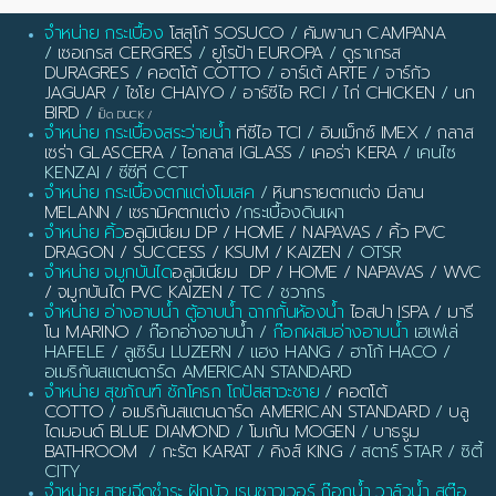
จำหน่าย กระเบื้อง
โสสุโก้ SOSUCO
/
คัมพานา CAMPANA
/
เซอเกรส CERGRES
/
ยูโรป้า EUROPA
/
ดูราเกรส
DURAGRES
/
คอตโต้ COTTO
/
อาร์เต้ ARTE
/
จาร์กัว
JAGUAR
/
ไชโย CHAIYO
/
อาร์ซีไอ RCI
/
ไก่ CHICKEN
/
นก
BIRD
/
เป็ด DUCK
/
จำหน่าย กระเบื้องสระว่ายน้ำ
ทีซีไอ TCI
/
อิมเม็กซ์ IMEX
/
กลาส
เซร่า GLASCERA
/
ไอกลาส IGLASS
/
เคอร่า KERA
/ เคนไซ
KENZAI / ซีซีที CCT
จำหน่าย กระเบื้องตกแต่งโมเสค
/
หินทรายตกแต่ง มีลาน
MELANN
/
เซรามิคตกแต่ง
/กระเบื้องดินเผา
จำหน่าย คิ้ว
อลูมิเนียม DP / HOME / NAPAVAS / คิ้ว PVC
DRAGON / SUCCESS / KSUM / KAIZEN
/ OTSR
จำหน่าย จมูกบันได
อลูมิเนียม DP / HOME / NAPAVAS / WVC
/ จมูกบันได PVC KAIZEN / TC
/ ชวากร
จำหน่าย อ่างอาบน้ำ ตู้อาบน้ำ ฉากกั้นห้องน้ำ
ไอสปา ISPA / มารี
โน MARINO
/ ก๊อกอ่างอาบน้ำ /
ก๊อกผสมอ่างอาบน้ำ
เฮเฟเล่
HAFELE / ลูเซิร์น LUZERN / แฮง HANG / ฮาโก้ HACO /
อเมริกันสแตนดาร์ด AMERICAN STANDARD
จำหน่าย สุขภัณฑ์ ชักโครก โถปัสสาวะชาย
/
คอตโต้
COTTO
/
อเมริกันสแตนดาร์ด AMERICAN STANDARD
/
บลู
ไดมอนด์ BLUE DIAMOND
/
โมเก้น MOGEN
/
บาธรูม
BATHROOM
/
กะรัต KARAT
/
คิงส์ KING
/ สตาร์ STAR / ซิตี้
CITY
จำหน่าย สายฉีดชำระ ฝักบัว เรนชาวเวอร์ ก๊อกน้ำ วาล์วน้ำ สต๊อ