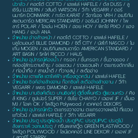
ปวาล์ว
/ คอตโต้ COTTO / เฮเฟเล่ HAFELE / ดัส DUSS / ลู
เซิร์น LUZERN / วสันต์ WATSON / วีก้า VEGARR / ดอร์
นมาร์ค DONMARK / กะรัต KARAT / วีอาร์เอช VRH / อเมริกัน
สแตนดาร์ด MERICAN STANDARD / จอร์นนี JOHNNY / โพ
ลาร์ POLAR / โฮเอ่น HOEN / ฮอย HOY / พิกโซ่ PIXO / แฮง
HANG / เอน่า ANA
จำหน่าย อ่างล้างหน้า
/ คอตโต้ COTTO / เฮเฟเล่ HAFELE /
บลูไดมอนด์ BLUE DIAMOND / ซิตี้ CITY / นัสโก้ NASCO / โม
เก้น MOGEN / อเมริกันสแตนดาร์ด AMERICAN STANDARD /
ART BASIN / ริคโค่ RICCO / HAUS
จำหน่าย อุปกรณ์ห้องน้ำ
/ กระจก / ชั้นกระจก / ชั้นวางของ /
กล่องใส่กระดาษชำระ / ขอแขวน / ราวแขวนผ้า / ตะแกรงดักกลิ่น
/ ท่อน้ำทิ้ง / สายน้ำดี / ที่วางสบู่ / สะดืออ่าง
จำหน่าย เตาแก๊ส เตาไฟฟ้า เครื่องดูดควัน
/ เฮเฟเล่ HAFELE
จำหน่าย ซิงค์อ่างล้างจาน ก๊อกซิงค์ สะดืออ่างล้างจาน
/ วีก้า
VEGARR / เพชร DIAMOND / เฮเฟเล่ HAFELE
จำหน่าย บานซิงค์เดี่ยว บานซิงค์คู่ ตู้ตั้งพื้นครัว ตู้แขวนครัว
/ คิง
ส์ KING / ซูปเปอร์ SUPER / ชัยโย CHAIYO / เจเอฟ JF / เอ็มเจ
MJ / โอเค OK / โพลีวูด Polywood / เดคคอร์ DEKORS
จำหน่าย อุปกรณ์ครัว
ตะแกรงวางจาน ตะแกรงวางผลไม้ ที่แขวน
แก้วไวน์ / เฮเฟเล่ HAFELE / วีก้า VEGARR
จำหน่าย ประตู ประตูห้องน้ำ ประตูPVC ประตูUPVC ประตูไม้
สังเคราะห์ วงกบประตู
/ กรีนพลาสวู๊ด GREEN PLASTWOOD /
โพลีวูด POLYWOOD / ไลน์เดคคอร์ LINE DEKOR / เจเอฟ JF
/ สตาร์รี่ STARRY