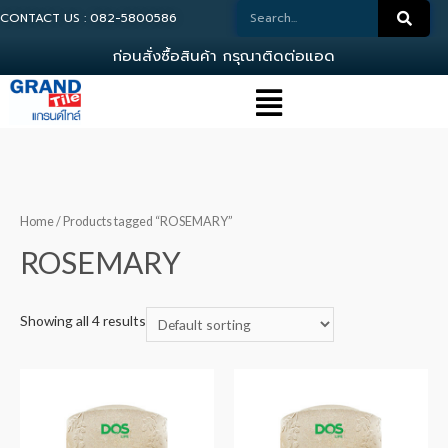
CONTACT US : 082-5800586
ก
อ
น
ส
ง
ซ
อ
ส
น
ค
า
ก
ร
ณ
า
ต
ด
ต
อ
แ
อ
ด
ม
Home
/ Products tagged “ROSEMARY”
ROSEMARY
Showing all 4 results