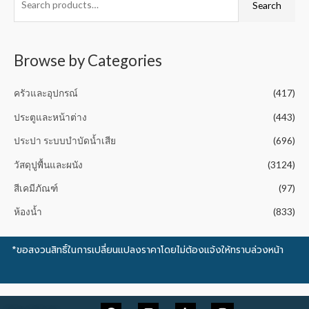
0
Search
5
o
u
t
o
f
5
Browse by Categories
ครัวและอุปกรณ์
(417)
ประตูและหน้าต่าง
(443)
ประปา ระบบบำบัดน้ำเสีย
(696)
วัสดุปูพื้นและผนัง
(3124)
สีเคมีภัณฑ์
(97)
ห้องน้ำ
(833)
*ขอสงวนสิทธิ์ในการเปลี่ยนแปลงราคาโดยไม่ต้องแจ้งให้ทราบล่วงหน้า